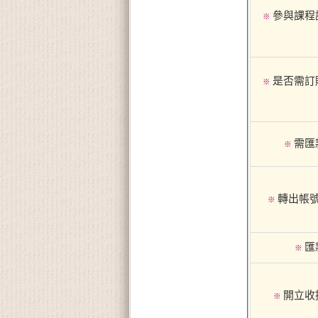
參與課程
※
是否需訂
※
需匯
※
轉出帳號
※
匯
※
開立收
※