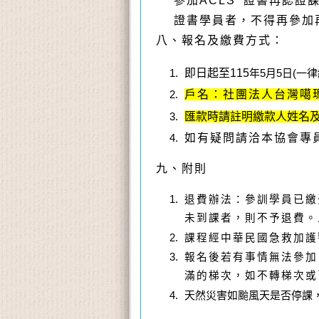
參加ACLS 證書再認
證書學員者，不得再參加
八、報名及繳費方式：
即日起至115
年5月5日(
一律
戶名：社團法人台灣噶瑪
匯款時請
註明繳款人姓名及
如有疑問請洽本協會專員 陳先
九、附則
退費辦法：參訓學員已繳
未到課者，則不予退費。
課程經中華民國急救加護
報名後若有事情無法參加
滿的梯次，如不轉梯次或
天然災害如颱風天是否停課