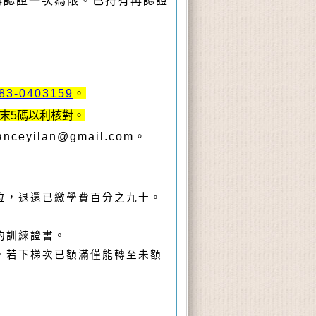
再認證一次為限。已持有再認證
83-0403159
。
末5碼以利核對。
eyilan@gmail.com。
位，退還已繳學費百分之九十。
的訓練證書。
，若下梯次已額滿僅能轉至未額