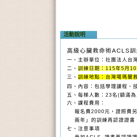
活動說明
高級心臟救命術
ACLS
訓
一、主辦單位：
社團法人台
二、
訓練日期：115年5月1
三、
訓練地點：台灣噶瑪蘭救
四、
內容：
包括學理課程
、
五
、每梯人數：23名(額滿為
六、
課程費用：
報名費2000元，證照
兩年」的訓練再認證證書
七、
注意事項