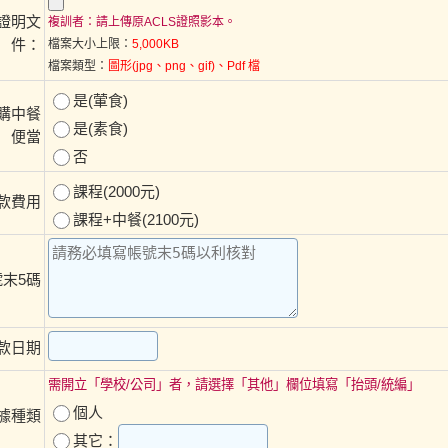
證明文
複訓者：請上傳原ACLS證照影本。
件：
檔案大小上限：
5,000KB
檔案類型：
圖形(jpg、png、gif)、Pdf 檔
是(葷食)
購中餐
是(素食)
便當
否
課程(2000元)
款費用
課程+中餐(2100元)
末5碼
款日期
需開立「學校/公司」者，請選擇「其他」欄位填寫「抬頭/統編」
個人
據種類
其它：