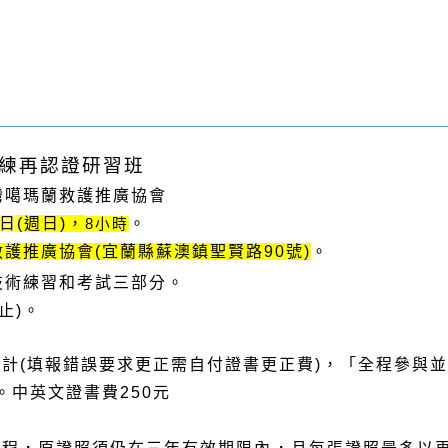
練再認證研習班
灣噶瑪蘭救護推廣協會
0日
(週日
)，
。
8小時
護推廣協會(宜蘭縣蘇澳鎮聖賢路90號)
。
技術練習和考試三部分。
止)。
費另計(填報錯誤要求更正需自付證書更正費)，「全程參與
。中英文證書費250元