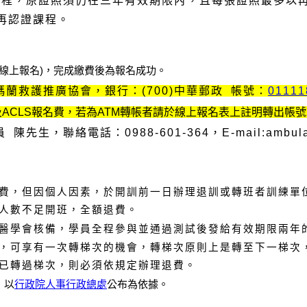
證課程，原證照須仍在三年有效期限內，且每張證照最多以
再認證課程。
線上報名
)，
完成繳費後為報名成功。
蘭救護推廣協會，銀行：(700)中華郵政 帳號：
01111
ACLS報名費，若
為ATM轉帳者請於線上報名表上註明轉出帳號
生，聯絡電話：0988-601-364，E-mail:ambulanc
費，但因個人因素，於開訓前一日辦理退訓或轉班者訓練單
人數不足開班，全額退費。
醫學會核備，學員全程參與並通過測試後發給有效期限兩年
，可享有一次轉梯次的機會，轉梯次原則上是轉至下一梯次
已轉過梯次，則必須依規定辦理退費。
，以
行政院人事行政總處
公布為依據。