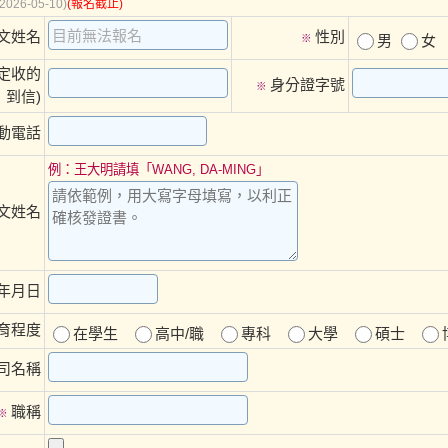
(2026-05-10)
(報名截止)
文姓名
性別
※
男
女
確定收的
身分證字號
※
到信)
動電話
例：王大明請填「WANG, DA-MING」
文姓名
年月日
育程度
在學生
高中/職
專科
大學
碩士
公司名稱
職稱
※