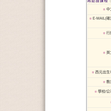
再認證課程
中
※
E-MAIL(
※
行
※
英
※
西元出生
※
教
※
學校/
※