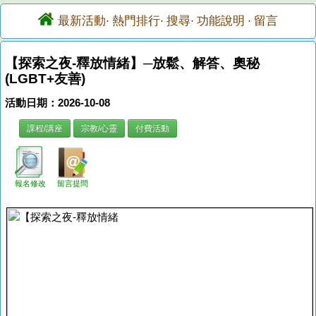
最新活動
熱門排行
搜尋
功能說明
留言
·
·
·
·
【探索之夜-釋放情緒】─放鬆、解答、奧秘
(LGBT+友善)
活動日期：2026-10-08
課程/講座
宗教/心靈
付費活動
報名修改
留言提問