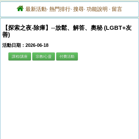
最新活動
熱門排行
搜尋
功能說明
留言
·
·
·
·
【探索之夜-除瘴】─放鬆、解答、奧秘 (LGBT+友
善)
活動日期：2026-06-18
課程/講座
宗教/心靈
付費活動