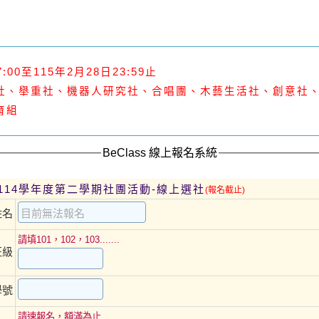
00至115年2月28日23:59止
社
、舉重社、
機器人研究社
、合唱團
、
木藝生活社
、創意社
育組
BeClass 線上報名系統
114學年度第二學期社團活動-線上選社
(報名截止)
姓名
請填101，102，103.......
班級
學號
請速報名，額滿為止..