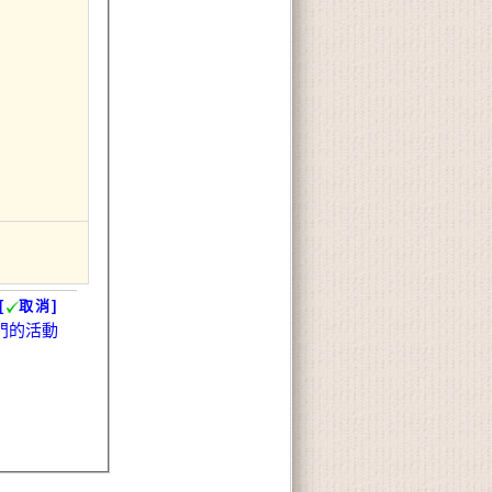
[
取消]
門的活動