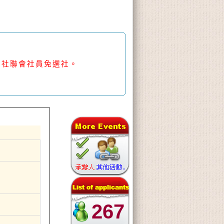
、社聯會
社員
免選社。
267