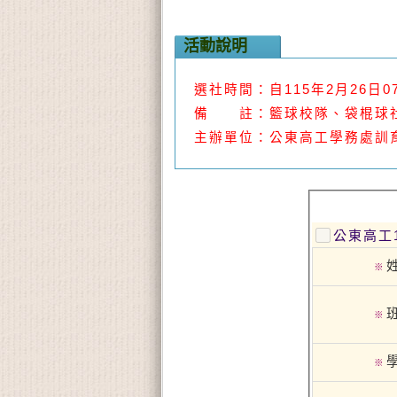
活動說明
選社時間：自115年2月26日07:
備 註：籃球校隊
、
袋棍球
主辦單位：公東高工學務處訓
公東高工
※
※
※