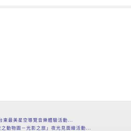
台東最美星空導覽音樂體驗活動...
之動物園－光影之旅」夜光見面繪活動...