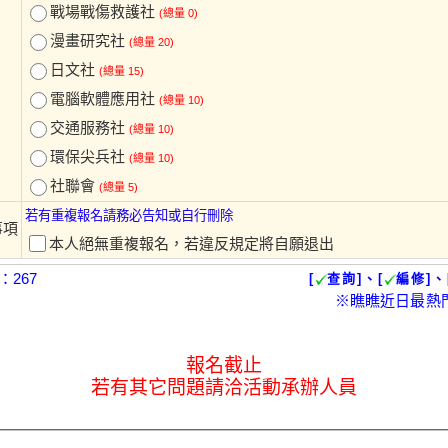
戰場戰傷救護社
(總量 0)
漫畫研究社
(總量 20)
日文社
(總量 15)
電腦軟體應用社
(總量 10)
交通服務社
(總量 10)
環保尖兵社
(總量 10)
社聯會
(總量 5)
若有重複報名請務必告知或自行刪除
事項
本人絕無重複報名，若違反規定將自願退出
267
[
查詢]、[
編修]、
※瞧瞧近日最熱
報名截止
若有其它問題請洽活動承辦人員