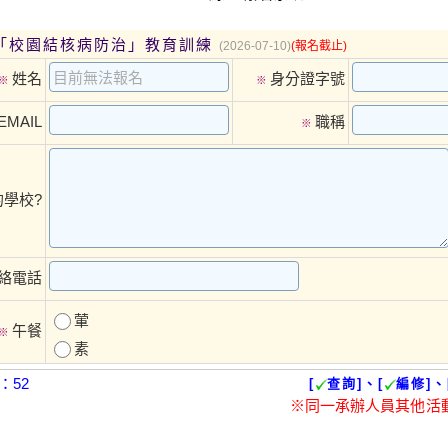
度「校園結核病防治」教育訓練
(2026-07-10)
(報名截止)
姓名
身分證字號
※
※
EMAIL
職稱
※
學校?
絡電話
葷
午餐
※
素
：52
[
查詢]、[
編修]、
※同一承辦人員其他活