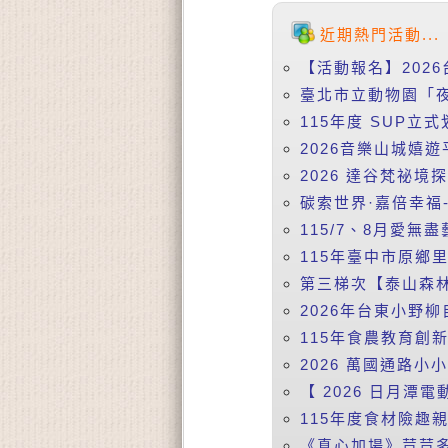
近期熱門活動...
【活動報名】2026
臺北市立動物園「夜
115年度 SUP立式
2026音樂山城嬉遊
2026 達谷梵祕境
碳索世界·嘉倍幸福-
115/7、8月愛無盡
115年臺中市原鄉
第三梯次【泰山森林
2026年台東小野柳
115年食農教育創
2026 萬國通路小
【 2026 日月潭電動
115年度食材險趣親
《真心加場》荳荳多