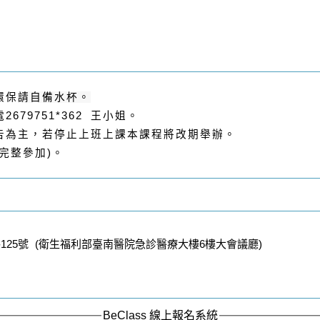
環保
請自備水杯。
679751*362 王小姐。
公告為主，若停止上班上課本課程將改期舉辦。
完整參加)。
25號 (衛生福利部臺南醫院急診醫療大樓6樓大會議廳)
BeClass 線上報名系統