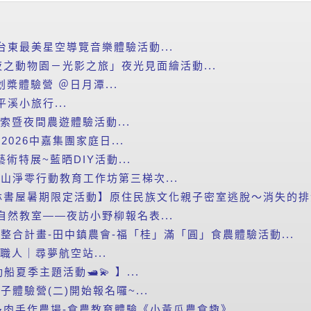
台東最美星空導覽音樂體驗活動...
之動物園－光影之旅」夜光見面繪活動...
划槳體驗營 ＠日月潭...
平溪小旅行...
探索暨夜間農遊體驗活動...
2026中嘉集團家庭日...
藝術特展~藍晒DIY活動...
里山淨零行動教育工作坊第三梯次...
書屋暑期限定活動】原住民族文化親子密室逃脫～消失的排灣
自然教室——夜訪小野柳報名表...
新整合計畫-田中鎮農會-福「桂」滿「圓」食農體驗活動...
小職人｜尋夢航空站...
船夏季主題活動🛥️💫 】...
子體驗營(二)開始報名囉~...
肉手作農場-食農教育體驗《小黃瓜農食趣》...