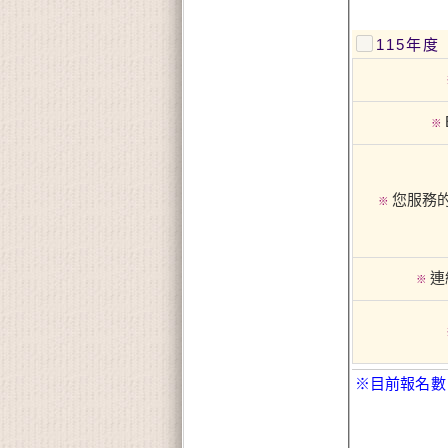
115年
※
您服務的
※
連
※
※目前報名數