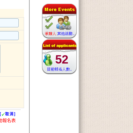
52
[
取消]
動報名表