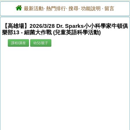
最新活動
熱門排行
搜尋
功能說明
留言
·
·
·
·
【高雄場】2026/3/28 Dr. Sparks小小科學家牛頓俱
樂部13 - 細菌大作戰 (兒童英語科學活動)
課程/講座
幼兒/親子