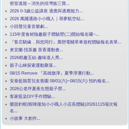
密室逃脫～消失的排灣族三寶...
2026 0-3歲公益講座 適應與適應能力...
2026 萬國通路小小職人｜尋夢航空站...
小回聲兒童音樂劇...
115年度食材險趣親子體驗營(二)開始報名囉~...
『客庄騎緣．與您同行』萬巒電輔單車遊程體驗報名表單...
來宜蘭‧找茶趣 茶香運動會...
2026稻趣五結-趣味達人秀...
親子山林探索運動聚落...
08/15 Remove 『高雄旗津』夏季淨灘行動...
安泰藍鵲育兒友善園 08/01(六)~08/15(六) 預約報名...
2026公老坪夏夜生態親子營...
客家藍染DIY手作體驗...
樂甜釣蝦(蝦咪攏知小小職人小店長體驗)20261115場次報
名...
小故事 大創作...