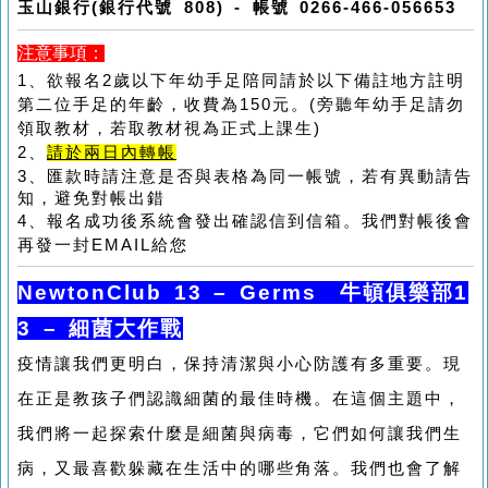
玉山銀行
(
銀行代號
808) -
帳號
0266-466-056653
注意事項：
1
、欲報名
2
歲以下年幼手足陪同請於以下備註地方註明
第二位手足的年齡，收費為
150
元。
(
旁聽年幼手足請勿
領取教材，若取教材視為正式上課生
)
2
、
請於兩日內轉帳
3
、匯款時請注意是否與表格為同一帳號，若有異動請告
知，避免對帳出錯
4
、報名成功後系統會發出確認信到信箱。我們對帳後會
再發一封
EMAIL
給您
NewtonClub 13 – Germs
牛頓俱樂部1
3
– 細菌大作戰
疫情讓我們更明白，保持清潔與小心防護有多重要。現
在正是教孩子們認識細菌的最佳時機。在這個主題中，
我們將一起探索什麼是細菌與病毒，它們如何讓我們生
病，又最喜歡躲藏在生活中的哪些角落。我們也會了解