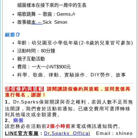
細菌樣本在接下來的一周中的生長
唱歌跳舞
–
歌曲
：
Germs🎶
故事繪
本
–
Sick Simon
細節
📑
年齡
：
幼兒園至小學低年級
(2-8
歲的兒童皆可參加
)
活動時間
：
80
分鐘
親子互動活動
費用
：
一大一小
NT$900元
科學、歌曲、律動、實驗操作、
DIY
勞作、
故事
請假條約與規範
請閱讀請假條約與規範，並同意後再
進行報名，謝謝！
1
、
Dr.Sparks
保留開課與否之權利，若因人數不足而無
法開課，我們會於活動前通知。已繳交費用可選擇轉移
到其他場次或全額退費。
2
、
病假
請您務必在活動前
2
個小時前
來電或傳訊通知我們。
LINE官方客服
：
Dr.Sparks Offical
Email：shineo