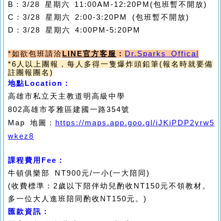
B
：
3/28
星期六
11:00AM-12:20PM
(包班暫不開放)
C
：
3/28
星期六
2:00-3:20PM (包班暫不開放)
D
：
3/28
星期六
4:00PM-5:20PM
*
如欲包班請洽
LINE官方客服
：
Dr.Sparks Offical
*6
人以上團報，每人多得一隻爆炸頭鉛筆(報名時就要備
註團報團名)
地點
Location
：
高雄市私立天主教道明高級中學
802高雄市苓雅區建國一路354號
Map
地圖
：
https://maps.app.goo.gl/iJKiPDP2yrw5
wkez8
課程費用
Fee
：
牛頓俱樂部
NT900
元
/
一小
(
一大陪同
)
(
收費標準：
2
歲以下陪伴幼兒酌收
NT150
元不領教材。
多一位大人進班陪同酌收
NT150
元。
)
匯款資訊：