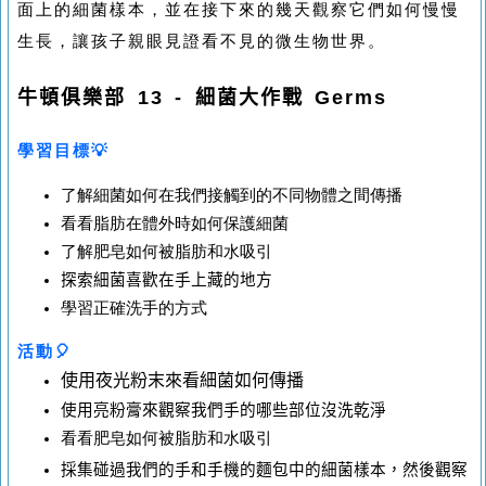
面上的細菌樣本，並在接下來的幾天觀察它們如何慢慢
生長，讓孩子親眼見證看不見的微生物世界。
牛頓俱樂部
13
-
細菌大作戰
Germs
學習目標
💡
了解
細菌如何
在我們接觸到的不同物體之間
傳播
看看
脂肪在體外時
如何保護細菌
了解肥皂如何被
脂肪
和水吸引
探索細菌喜歡在手上藏的地方
學習正確洗手的方式
活動
🎈
使用夜光粉末來看細菌如何傳播
使用亮粉膏來觀察我們手的哪些部位沒洗乾淨
看看
肥皂如何被
脂肪
和水吸引
採集碰過我們的手和手機的麵包中的細菌樣本，然後觀察