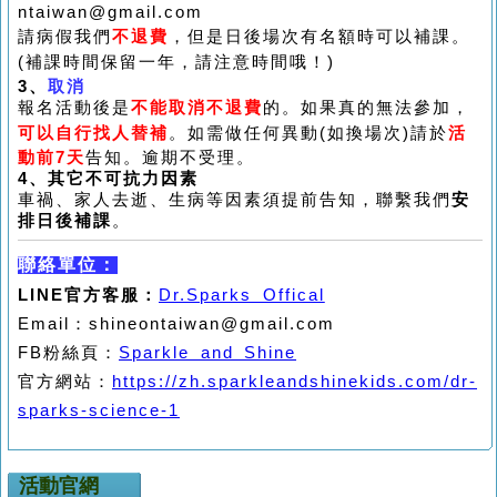
ntaiwan@gmail.com
請病假我們
不退費
，但是日後場次有名額時可以補課。
(
補課時間保留一年，請注意時間哦！
)
3
、
取消
報名活動後是
不能取消不退費
的。如果真的無法參加，
可以自行找人替補
。如需做任何異動
(
如換場次
)
請於
活
動前
7
天
告知。逾期不受理。
4
、其它不可抗力因素
車禍、家人去逝、生病等因素須提前告知，聯繫我們
安
排日後補課
。
聯絡單位：
LINE官方客服：
Dr.Sparks Offical
Email：shineontaiwan@gmail.com
FB
粉絲頁
：
Sparkle and Shine
官方網站：
https://zh.sparkleandshinekids.com/dr-
sparks-science-1
活動官網