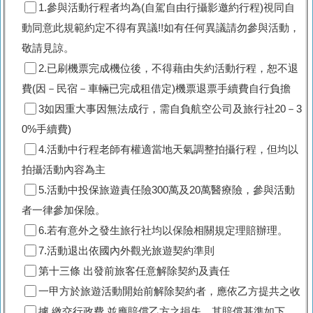
1.參與活動行程者均為(自駕自由行攝影邀約行程)視同自
動同意此規範約定不得有異議!!如有任何異議請勿參與活動，
敬請見諒。
2.已刷機票完成機位後，不得藉由失約活動行程，恕不退
費(因－民宿－車輛已完成租借定)機票退票手續費自行負擔
3如因重大事因無法成行，需自負航空公司及旅行社20－3
0%手續費)
4.活動中行程老師有權適當地天氣調整拍攝行程，但均以
拍攝活動內容為主
5.活動中投保旅遊責任險300萬及20萬醫療險，參與活動
者一律參加保險。
6.若有意外之發生旅行社均以保險相關規定理賠辦理。
7.活動退出依國內外觀光旅遊契約準則
第十三條 出發前旅客任意解除契約及責任
一甲方於旅遊活動開始前解除契約者，應依乙方提共之收
據 繳交行政費 並應賠償乙方之損失，其賠償基準如下。