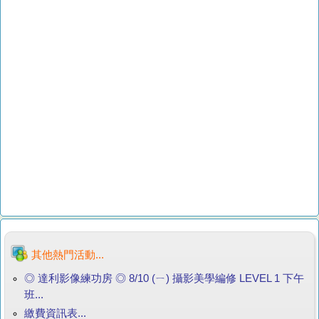
其他熱門活動...
◎ 達利影像練功房 ◎ 8/10 (ㄧ) 攝影美學編修 LEVEL 1 下午
班...
繳費資訊表...