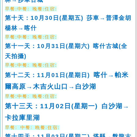
早餐
:
中餐
:
晚餐
:
住宿
:
第十天：
10
月
30
日
(
星期五
)
莎車→普澤金胡
楊林→喀什
早餐
:
中餐
:
晚餐
:
住宿
:
第十一天：
10
月
31
日
(
星期六
)
喀什古城
(
全
天拍攝
)
早餐
:
中餐
:
晚餐
:
住宿
:
喀什→帕米
第十二天：
11
月
01
日
(
星期日
)
爾高原→木吉火山口→白沙湖
早餐
:
中餐
:
晚餐
:
住宿
:
第十三天：
11
月
02
日
(
星期一
)
白沙湖→
卡拉庫里湖
早餐
:
中餐
:
晚餐
:
住宿
:
第十四天：
11
月
03
日
(
星期二
)
塔縣→盤龍古