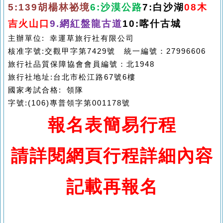
5:139
胡楊林祕境
6:
沙漠公路
7:
白沙湖
08
木
吉火山口
9.
網紅盤龍古道
10:
喀什古城
主辦單位
:
幸運草旅行社有限公司
核准字號
:
交觀甲字第
7429
號 統一編號：
27996606
旅行社品質保障協會會員編號：北
1948
旅行社地址
:
台北市松江路
67
號
6
樓
國家考試合格
:
領隊
字號
:(106)
專普領字第
001178
號
報名表簡易行程
請詳閱網頁行程詳細內容
記載再報名