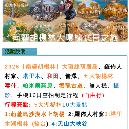
活動說明
2026
【南疆胡楊林】大環線葫蘆島
、羅佈人
村寨、
塔里木
、
和田
、普澤、
五大胡楊林
喀什
、
帕米爾高原
、
盤龍古道
、無人機、
攝
影
、手機
16
日空拍制定行程
(
自由行
)
行程亮點
:
5
大湖楊林
10
大景點
1:
葫蘆島沙漠水上胡楊
2:
羅佈人村寨
3:
塔里
木湖楊林
(
輪台
)
4:
天山大峽谷