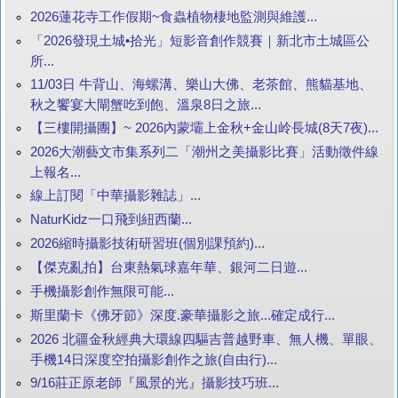
2026蓮花寺工作假期~食蟲植物棲地監測與維護...
「2026發現土城•拾光」短影音創作競賽｜新北市土城區公
所...
11/03日 牛背山、海螺溝、樂山大佛、老茶館、熊貓基地、
秋之饗宴大閘蟹吃到飽、溫泉8日之旅...
【三樓開攝團】~ 2026內蒙壩上金秋+金山岭長城(8天7夜)...
2026大潮藝文市集系列二「潮州之美攝影比賽」活動徵件線
上報名...
線上訂閱「中華攝影雜誌」...
NaturKidz一口飛到紐西蘭...
2026縮時攝影技術研習班(個別課預約)...
【傑克亂拍】台東熱氣球嘉年華、銀河二日遊...
手機攝影創作無限可能...
斯里蘭卡《佛牙節》深度.豪華攝影之旅...確定成行...
2026 北疆金秋經典大環線四驅吉普越野車、無人機、單眼、
手機14日深度空拍攝影創作之旅(自由行)...
9/16莊正原老師『風景的光』攝影技巧班...