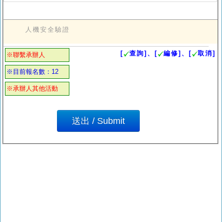
人機安全驗證
[
查詢]、[
編修]、[
取消]
※聯繫承辦人
※目前報名數：12
※承辦人其他活動