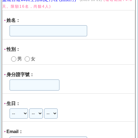
天。限額16名，尚餘4人)
姓名：
*
性別：
*
男
女
身分證字號：
*
生日：
*
Email：
*