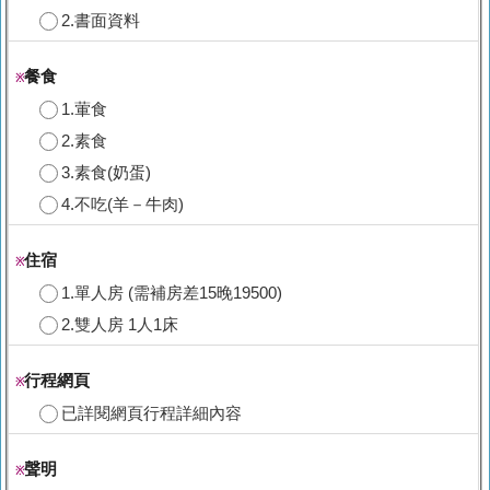
2.書面資料
餐食
※
1.葷食
2.素食
3.素食(奶蛋)
4.不吃(羊－牛肉)
住宿
※
1.單人房 (需補房差15晚19500)
2.雙人房 1人1床
行程網頁
※
已詳閱網頁行程詳細內容
聲明
※