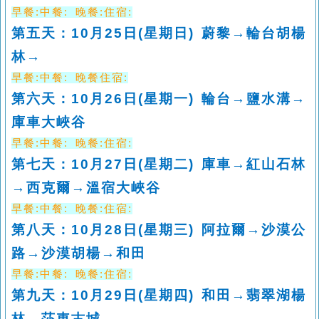
早餐
:
中餐
:
晚餐
:
住宿
:
第五天：
10
月
25
日
(
星期日
)
蔚黎→輪台胡楊
林→
早餐
:
中餐
:
晚餐住宿
:
第六天：
10
月
26
日
(
星期一
)
輪台→鹽水溝→
庫車大峽谷
早餐
:
中餐
:
晚餐
:
住宿
:
第七天：
10
月
27
日
(
星期二
)
庫車→紅山石林
→西克爾→溫宿大峽谷
早餐
:
中餐
:
晚餐
:
住宿
:
第八天：
10
月
28
日
(
星期三
)
阿拉爾→沙漠公
路→沙漠胡楊→和田
早餐
:
中餐
:
晚餐
:
住宿
:
第九天：
10
月
29
日
(
星期四
)
和田→翡翠湖楊
林→莎車古城