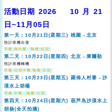
活動日期
2026 10
月
21
日
~11
月
05
日
第一天：
10
月
21
日
(
星期三
)
桃園→北京
預計班機出發
早餐
:
無中餐
:
晚餐
:
住宿
:
第二天：
10
月
22
日
(
星期四
)
北京→庫爾勒
預計班機轉機
早餐
:
自理中餐
:
晚餐
:
住宿
:
第三天：
10
月
23
日
(
星期五
)
羅佈人村寨→沙
漠水上胡楊
早餐
:
中餐
:
晚餐
:
住宿
:
第四天：
10
月
24
日
(
星期六
)
葫芦岛沙漠水上
胡杨
(
全天拍攝
)