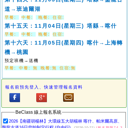
道→班迪爾湖
早餐
:
中餐
:
晚餐
:
住宿
:
第十五天：
11
月
04
日
(
星期三
)
塔縣→喀什
早餐
:
中餐
:
晚餐
:
住宿
:
第十六天：
11
月
05
日
(
星期四
)
喀什→上海轉
機→桃園
預定班機→送機
早餐
:
中餐
:
無
晚餐
:
無
住宿
:
無
報名前預先登入、快速管理報名資料
BeClass 線上報名系統
2026【南疆胡楊林】大環線五大胡楊林 喀什、帕米爾高原、
盤龍古道16日空拍制定行程 (自由行)
(2026-10-21)
(報名期限74.3