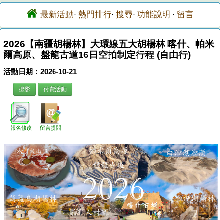
最新活動
熱門排行
搜尋
功能說明
留言
·
·
·
·
2026【南疆胡楊林】大環線五大胡楊林 喀什、帕米
爾高原、盤龍古道16日空拍制定行程 (自由行)
活動日期：2026-10-21
攝影
付費活動
報名修改
留言提問