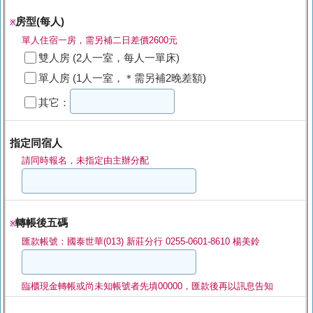
房型(每人)
※
單人住宿一房，需另補二日差價2600元
雙人房 (2人一室，每人一單床)
單人房 (1人一室，＊需另補2晚差額)
其它：
指定同宿人
請同時報名，未指定由主辦分配
轉帳後五碼
※
匯款帳號：國泰世華(013) 新莊分行 0255-0601-8610 楊美鈴
臨櫃現金轉帳或尚未知帳號者先填00000，匯款後再以訊息告知