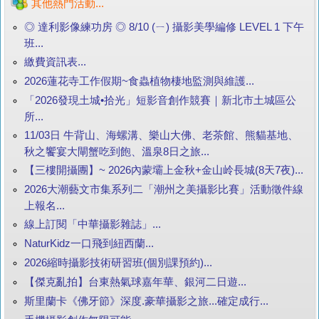
其他熱門活動...
◎ 達利影像練功房 ◎ 8/10 (ㄧ) 攝影美學編修 LEVEL 1 下午
班...
繳費資訊表...
2026蓮花寺工作假期~食蟲植物棲地監測與維護...
「2026發現土城•拾光」短影音創作競賽｜新北市土城區公
所...
11/03日 牛背山、海螺溝、樂山大佛、老茶館、熊貓基地、
秋之饗宴大閘蟹吃到飽、溫泉8日之旅...
【三樓開攝團】~ 2026內蒙壩上金秋+金山岭長城(8天7夜)...
2026大潮藝文市集系列二「潮州之美攝影比賽」活動徵件線
上報名...
線上訂閱「中華攝影雜誌」...
NaturKidz一口飛到紐西蘭...
2026縮時攝影技術研習班(個別課預約)...
【傑克亂拍】台東熱氣球嘉年華、銀河二日遊...
斯里蘭卡《佛牙節》深度.豪華攝影之旅...確定成行...