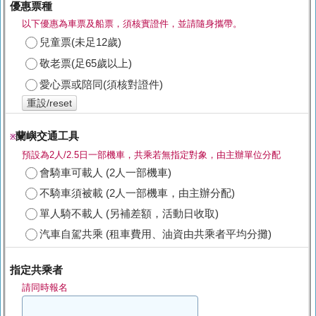
優惠票種
以下優惠為車票及船票，須核實證件，並請隨身攜帶。
兒童票(未足12歲)
敬老票(足65歲以上)
愛心票或陪同(須核對證件)
重設/reset
蘭嶼交通工具
※
預設為2人/2.5日一部機車，共乘若無指定對象，由主辦單位分配
會騎車可載人 (2人一部機車)
不騎車須被載 (2人一部機車，由主辦分配)
單人騎不載人 (另補差額，活動日收取)
汽車自駕共乘 (租車費用、油資由共乘者平均分攤)
指定共乘者
請同時報名