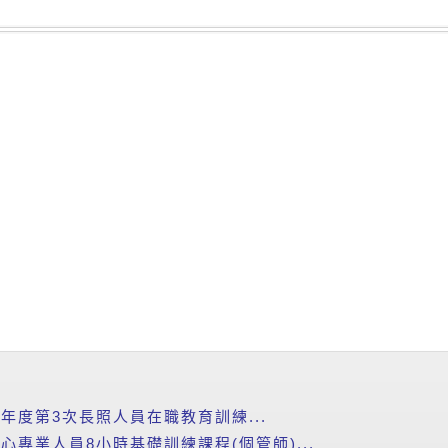
5年度第3次長照人員在職教育訓練...
心專業人員8小時基礎訓練課程(個管師)...