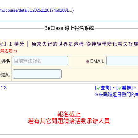
/course/detail/C20251128174602001...)
BeClass 線上報名系統
程】1 積分 │ 原來失智的世界是這樣-從神經學變化看失智
(報名截止)
姓名
EMAIL
※
※
方連結
：3
[
查詢]、[
編修]、
※來瞧瞧近日熱門的
報名截止
若有其它問題請洽活動承辦人員