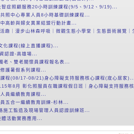
照顧服務20小時訓練課程(9/5、9/12、9/19)...
智共照中心專業人員8小時基礎訓練課程...
進中高齡與婦女異業結盟行動計畫...
山森活趣｜漫步山林森呼吸｜微觀生態小學堂｜生態藝術展覽｜生態
文化課程(線上直播課程)...
資認證-高雄場...
獨老、雙老關懷員課程報名表...
繪修護暑假系列課程...
程(08/17-08/21)身心障礙支持服務核心課程(宬心居家)..
115年8月 彰化照服員在職課程假日班｜身心障礙支持服務核心
人員繼續教育課程...
員五合一繼續教育訓練-杉林...
道路施工監造及現場管理人員認證訓練班...
體活動實務應用...