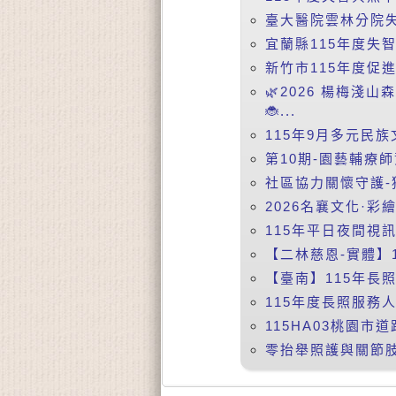
臺大醫院雲林分院失智症
宜蘭縣115年度失
新竹市115年度促
🌿2026 楊梅淺
🐞...
115年9月多元民族
第10期-園藝輔療師
社區協力關懷守護-
2026名襄文化·彩
115年平日夜間視訊課
【二林慈恩-實體】
【臺南】115年長照
115年度長照服務人
115HA03桃園市
零抬舉照護與關節肢