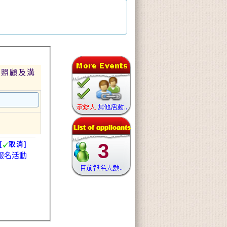
症照顧及溝
3
[
取消]
報名活動