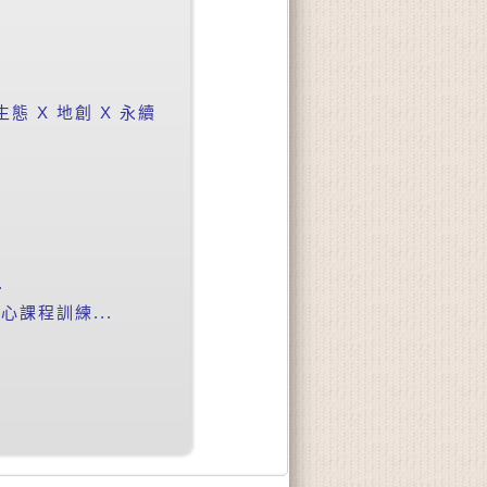
 X 地創 X 永續
.
課程訓練...