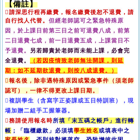
【備註】

請深思行程再繳費，報名繳費後恕不退費，請
自行找人代替。
但經老師認可之緊急特殊原
因，於上課日前第三日之前可退費八成，前第
二日退費七成，前一日退費五成，上課當日不
予退費。
另若歸責於老師而未能上課，必會完
全退費。
（若因疫情致老師無法開課，則延
期；
如不延期欲退費，
則按八成退費。）
報名後，除非遇特殊原因或緊急事件（須老師
認可），一律不得更改上課日期。
複訓學生（含寫字正姿課或五日特訓班），現
場加贈二組手工握筆器
。

務請使用報名時
所
填「末五碼之帳戶」進行轉
帳
；
「臨櫃繳款」必須填
學生姓名
或填表中之
家長姓名
，
否則核對將落空，恐陡增彼此困