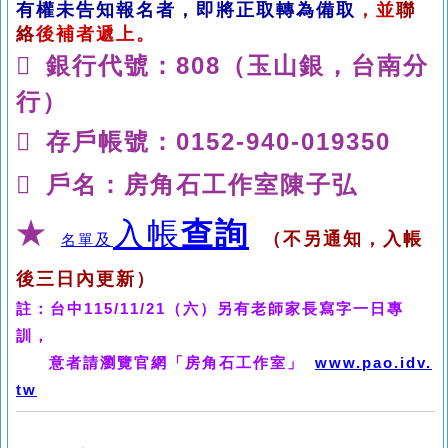
有權未告知報名者，即將正取轉為備取
，並
聯
絡
後補者遞上
。

銀行代號：
808
（玉山銀，台南分
行）

存戶帳號：
0152-940-019350

戶名：房角石工作室
陳子弘
★
入帳
查詢
（不另通知，入帳
及
名單
後三日內更新）
註：台中115/11/21（六）另有老師家長寫字一日專
訓，
意者請瀏覽官網「
房角石工作室」
www.pao.idv.
tw