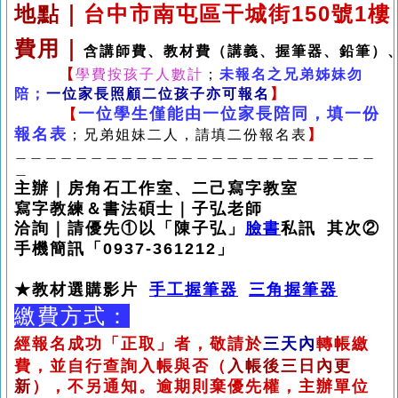
地點｜
台中市南屯區干城街150號1樓
費用｜
含講師費、教材費（講義、握筆器、鉛筆）
【
學費按孩子人數計
；
未報名之兄弟姊妹勿
陪；
一位家長照顧二位孩子亦可報名
】
一位學生僅能由一位家長陪同，填一份
【
報名表
；兄弟姐妹二人，請填二份報名表
】
＿＿＿＿＿＿＿＿＿＿＿＿＿＿＿＿＿＿＿＿＿＿＿＿
＿
主辦｜房角石工作室、
二己寫字教室
寫字教練＆書法碩士｜子弘老師
洽詢｜
請優先①以「陳子弘」
臉書
私訊 其次
②
手機簡訊「
0937-361212」
★
教材選購影片
手工握筆器
三角握筆器
繳費方式：
經報名成功「正取」者，敬請於
三天內
轉帳繳
費，
並自行查詢入帳與否
（
入帳後三日內更
新
）
，不另通知。
逾期則棄優先權，主辦單位