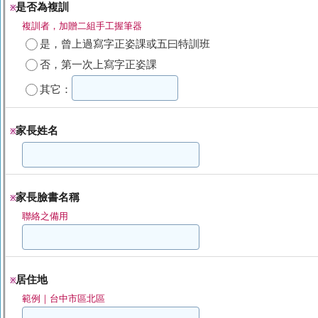
是否為複訓
※
複訓者，加贈二組手工握筆器
是，曾上過寫字正姿課或五曰特訓班
否，第一次上寫字正姿課
其它：
家長姓名
※
家長臉書名稱
※
聯絡之備用
居住地
※
範例｜台中市區北區