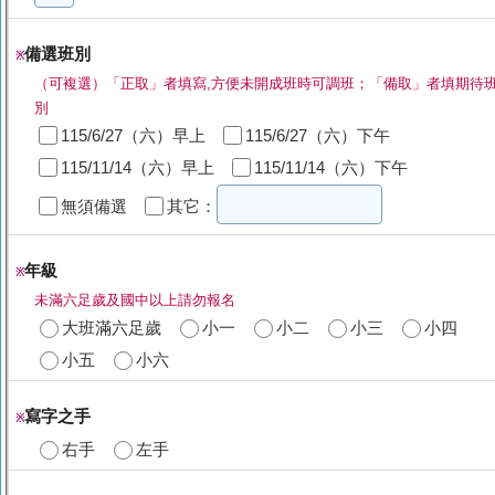
備選班別
※
（可複選）「正取」者填寫,方便未開成班時可調班；「備取」者填期待
別
115/6/27（六）早上
115/6/27（六）下午
115/11/14（六）早上
115/11/14（六）下午
無須備選
其它：
年級
※
未滿六足歲及國中以上請勿報名
大班滿六足歲
小一
小二
小三
小四
小五
小六
寫字之手
※
右手
左手