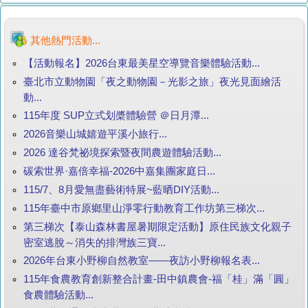
其他熱門活動...
【活動報名】2026台東最美星空導覽音樂體驗活動...
臺北市立動物園「夜之動物園－光影之旅」夜光見面繪活
動...
115年度 SUP立式划槳體驗營 ＠日月潭...
2026音樂山城嬉遊平溪小旅行...
2026 達谷梵祕境探索暨夜間農遊體驗活動...
碳索世界·嘉倍幸福-2026中嘉集團家庭日...
115/7、8月愛無盡藝術特展~藍晒DIY活動...
115年臺中市原鄉里山淨零行動教育工作坊第三梯次...
第三梯次【泰山森林書屋暑期限定活動】原住民族文化親子
密室逃脫～消失的排灣族三寶...
2026年台東小野柳自然教室——夜訪小野柳報名表...
115年食農教育創新整合計畫-田中鎮農會-福「桂」滿「圓」
食農體驗活動...