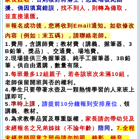
擾
。
倘因填寫錯誤，
找不到人，則轉為備取，
並直接退匯
。
※報名成功後，您將收到Email通知
。
如欲修改
內容（例如：末五碼），請聯絡老師。
1.
費用，含講師費；教材費（講義、握筆器、
3
B
鉛筆、獎品）、交通費、場地費。
2.
現場提供三角握筆器、純手工握筆器、
3B
鉛
筆，供自由選購，數量有限。
3.
每班最多12組親子，
若各該班次未滿10組
，
老師保留開班與否的權利。
4.
學生只要帶著水壺及一顆熱情學習的人來班上
課即可。
5
.
準時上課
，
請提前
10
分鐘報到安排座位，
領
講義、教材。
6.
為求教學品質及尊重版權，
家長請勿帶幼兒及
未經報名之兄弟姊妺（不論年齡）
陪同
。
7.全程
未經老師同意之部份請勿拍照、錄影、錄音。