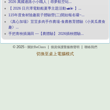
2026 萬國通路小小職人｜尋夢航空站...
【 2026 日月潭電動船夏季主題活動🛥️💫 】...
115年度食材險趣親子體驗營(二)開始報名囉~...
《真心加場》荳荳多肉手作農場-食農教育體驗《小黃瓜農食
趣》...
手把青秧插滿田 —【農體驗】 2026插秧體驗...
© 2025 -
|
|
關於BeClass
個資保護暨服務聲明
聯絡我們
切換至桌上電腦模式