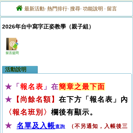
最新活動
熱門排行
搜尋
功能說明
留言
·
·
·
·
2026年台中寫字正姿教學（親子組）
留言提問
活動說明
★「
報名表
」在
簡章之最下面
★
【
尚餘名額】
在下方「報名表」內
〈報名班別〉
欄後有顯示。
★
名單及入帳
（不另通知，入帳後三
查詢