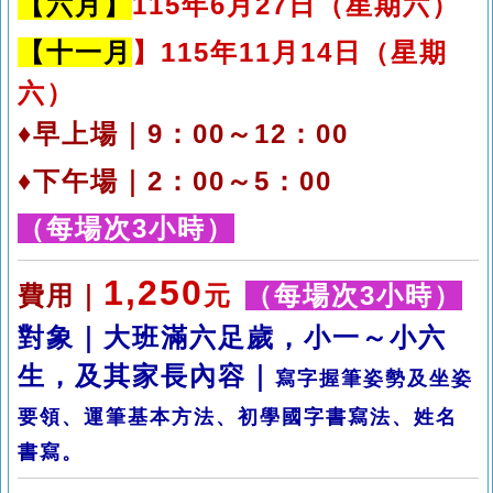
【六月】
115
年6月27日（星期六
）
【十一月
】115年11月14日
（星期
六）
♦早上場｜9
：00～12：00
♦下午場｜2：00～5：00
（每場次3小時）
1,250
費用｜
元
（每場次3小時）
對象｜大班滿六足歲，小一～小六
生，及其家長
內容｜
寫字握筆姿勢及坐姿
要領、運筆基本方法、初學國字書寫法、姓名
書寫。