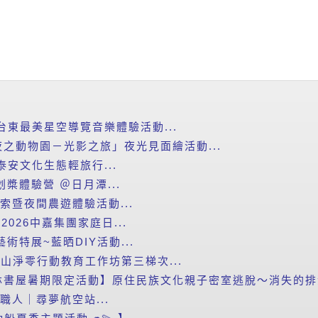
台東最美星空導覽音樂體驗活動...
之動物園－光影之旅」夜光見面繪活動...
泰安文化生態輕旅行...
划槳體驗營 ＠日月潭...
探索暨夜間農遊體驗活動...
2026中嘉集團家庭日...
藝術特展~藍晒DIY活動...
里山淨零行動教育工作坊第三梯次...
書屋暑期限定活動】原住民族文化親子密室逃脫～消失的排灣
小職人｜尋夢航空站...