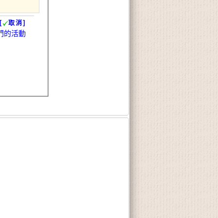
[
取消]
門的活動