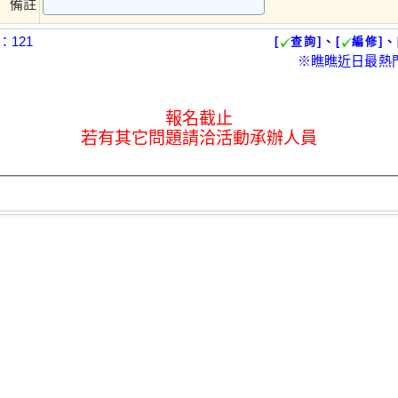
備註
121
[
查詢]、[
編修]、
※瞧瞧近日最熱
報名截止
若有其它問題請洽活動承辦人員