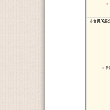
※
非會員所屬公
參
※