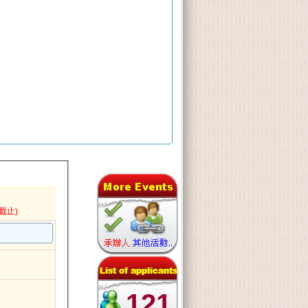
截止)
121