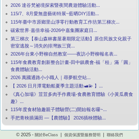
2026 達谷梵祕境探索暨夜間農遊體驗活動...
115/7、8月愛無盡藝術特展~藍晒DIY活動...
115年臺中市原鄉里山淨零行動教育工作坊第三梯次...
碳索世界·嘉倍幸福-2026中嘉集團家庭日...
第三梯次【泰山森林書屋暑期限定活動】原住民族文化親子
密室逃脫～消失的排灣族三寶...
2026年台東小野柳自然教室——夜訪小野柳報名表...
115年食農教育創新整合計畫-田中鎮農會-福「桂」滿「圓」
食農體驗活動...
2026 萬國通路小小職人｜尋夢航空站...
【 2026 日月潭電動船夏季主題活動🛥️💫 】...
《真心加場》荳荳多肉手作農場-食農教育體驗《小黃瓜農食
趣》...
115年度食材險趣親子體驗營(二)開始報名囉~...
手把青秧插滿田 —【農體驗】 2026插秧體驗...
© 2025 -
|
|
關於BeClass
個資保護暨服務聲明
聯絡我們