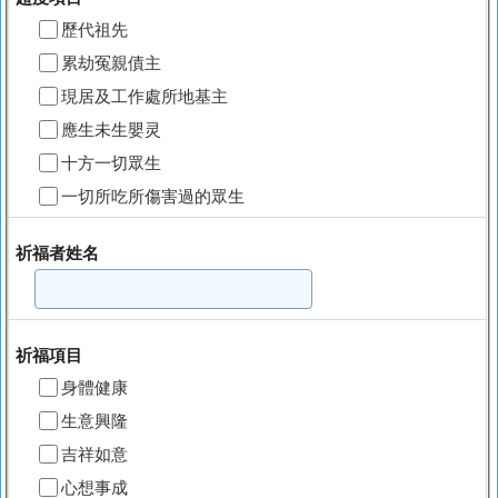
歷代祖先
累劫冤親債主
現居及工作處所地基主
應生未生嬰灵
十方一切眾生
一切所吃所傷害過的眾生
祈福者姓名
祈福項目
身體健康
生意興隆
吉祥如意
心想事成