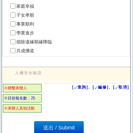
家庭幸福
子女孝順
事業順利
學業進步
熄除違緣順緣降臨
共成佛道
人機安全驗證
[
查詢]、[
編修]、[
取消]
※聯繫承辦人
※目前報名數：25
※承辦人其他活動