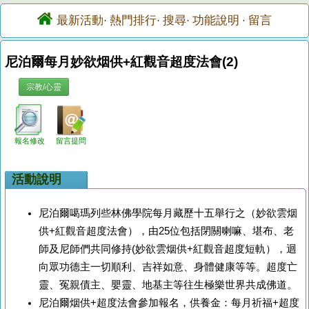
最新活動
熱門排行
搜尋
功能說明
留言
·
·
·
·
尼泊爾每月妙欲烟供+紅觀音超度法會(2)
宗教/心靈
報名修改
留言提問
活動說明
尼泊爾噶瑪列些林佛學院每月藏歷十五舉行之（妙欲雲烟
供+紅觀音超度法會），由25位包括閉關喇嘛、堪布、老
師及尼師們共同修持(妙欲雲烟供+紅觀音超度短軌），迴
向眾功德主一切順利、吉祥如意、身體健康等等。超度亡
靈、冤親債主、嬰靈、地基主等往生極樂世界共成佛道。
尼泊爾烟供+超度法會參加報名，供養金：每月祈福+超度