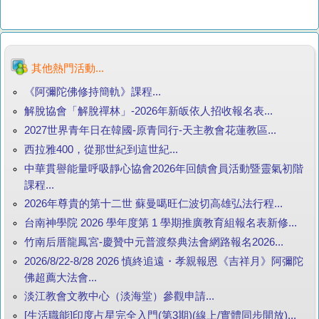
其他熱門活動...
《阿彌陀佛修持簡軌》課程...
解脫協會「解脫禪林」-2026年新皈依人招收報名表...
2027世界青年日在韓國-原青同行-天主教會花蓮教區...
西拉雅400，從那世紀到這世紀...
中華貫譽能量呼吸靜心協會2026年回饋會員活動暨靈氣初階
課程...
2026年尊貴的第十二世 蘇曼噶旺仁波切高雄弘法行程...
台南神學院 2026 學年度第 1 學期推廣教育組報名表新修...
竹南后厝龍鳳宮-慶贊中元普渡祭典法會網路報名2026...
2026/8/22-8/28 2026 慎終追遠・孝親報恩《吉祥月》阿彌陀
佛超薦大法會...
淡江教會文教中心（淡海堂）參觀申請...
[生活職能]印度占星完全入門(第3期)(線上/實體同步開放)...