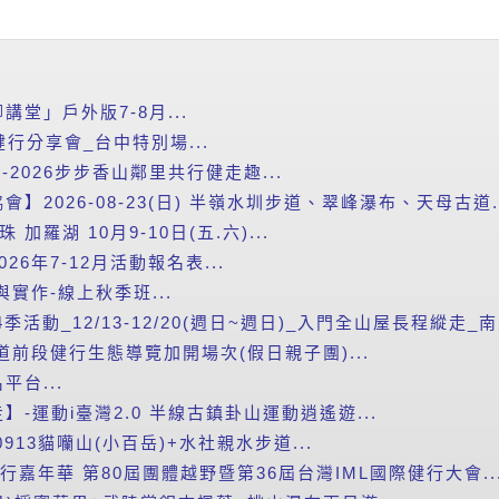
堂」戶外版7-8月...
健行分享會_台中特別場...
-2026步步香山鄰里共行健走趣...
】2026-08-23(日) 半嶺水圳步道、翠峰瀑布、天母古道..
加羅湖 10月9-10日(五.六)...
26年7-12月活動報名表...
與實作-線上秋季班...
季活動_12/13-12/20(週日~週日)_入門全山屋長程縱走_南二
道前段健行生態導覽加開場次(假日親子團)...
台...
-運動i臺灣2.0 半線古鎮卦山運動逍遙遊...
913貓囒山(小百岳)+水社親水步道...
L健行嘉年華 第80屆團體越野暨第36屆台灣IML國際健行大會..