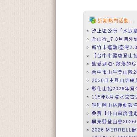
近期熱門活動...
汐止區公所「水返腳講
丘山行_7.8月海外
新竹市運動i臺灣2.0
【台中市健康登山協會
熊愛湖泊~散落的珍珠 
台中市山牛登山隊20
2026自主登山訓練
彰化山協2026年第4
115年8月浸水營古
吧哩嘓山林運動報名平
免費【卦山森度健走】
屏東縣登山會20260
2026 MERREL