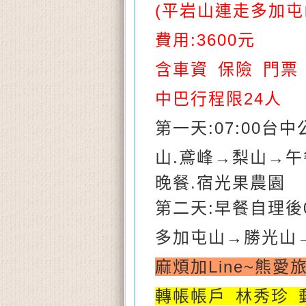
(平岩山連走多加屯
費用:3600元
含車資 保險 門票
中巴行程限24人
第一天:0
7
:00台中
山.鳶峰
→梨山
→
午
晚餐.宿光果農園
第二天:早餐自理後0
多加屯山
→勝光山
麻煩
加
Line~
熊愛旅
轉帳帳戶 林秀珍