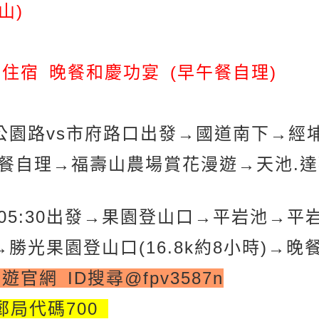
山)
 住宿 晚餐和慶功宴 (早午餐自理)
公園路vs市府路口出發→國道南下
→經埔
餐自理
→福壽山農場賞花漫遊
→天池.
5:30
出發
→果園登山口
→平岩池
→平
→勝光果園登山口(16.8k約8小時)
→晚
遊官網 ID搜尋@fpv3587n
郵局代碼700