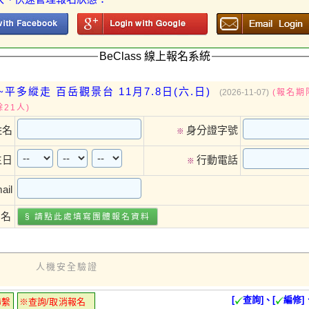
BeClass 線上報名系統
平多縱走 百岳觀景台 11月7.8日(六.日)
(2026-11-07)
(報名期限
21人)
姓名
身分證字號
※
生日
行動電話
※
ail
報名
§ 請點此處填寫
團體報名
資料
人機安全驗證
[
查詢]、[
編修]
聯繫
※查詢/取消報名