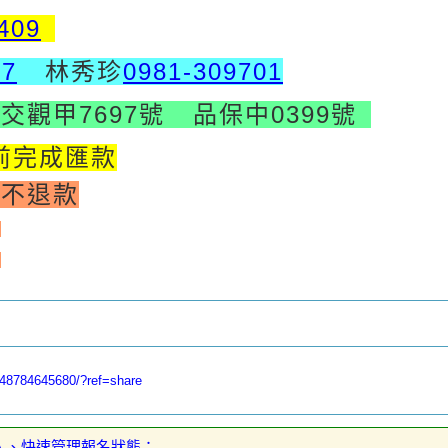
409
97
林秀珍
0981-309701
社
交觀甲7697號
品保中0399號
前完成匯款
恕不退款
半
成
048784645680/?ref=share
入、快速管理報名狀態：