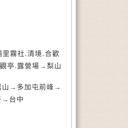
里霧社.清境.
合歡
達觀亭.露營場
→梨山
岩山
→多加屯前峰
→
餐
→台中