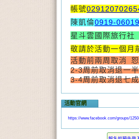
帳號
02912070265
陳凱倫
0919-0601
星斗雲國際旅行
敬請於活動一個月
活動前兩周取消 
2-3周前取消退一
3-4周前取消退七
活動官網
https://www.facebook.com/groups/125
報名前預先登