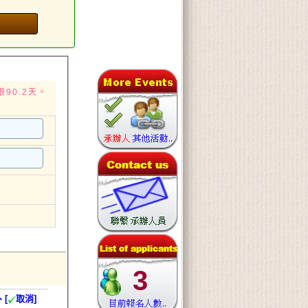
90.2天。
3
、[
取消]