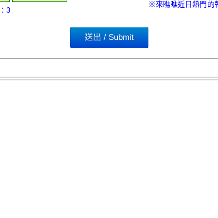
※來瞧瞧近日熱門的
：3