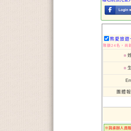
熊愛旅遊~
限額24名，尚餘
※
※
Em
團體
※與承辦人員