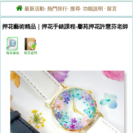
最新活動
熱門排行
搜尋
功能說明
留言
·
·
·
·
押花藝術精品｜押花手錶課程-馨苑押花許慧芬老師
報名修改
留言提問