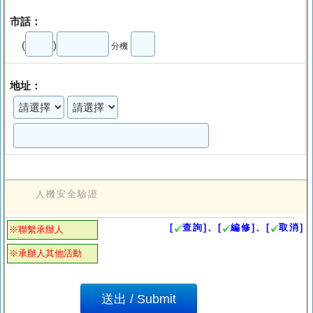
市話：
(
)
分機
地址：
人機安全驗證
[
查詢]、[
編修]、[
取消]
※聯繫承辦人
※承辦人其他活動