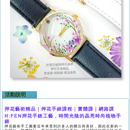
活動說明
押花藝術精品
｜
押花手錶
課程｜實體課｜網路課
H:FEN
押花手錶工藝，時間光陰的晶亮時尚植物手
錶
押花藝術手工圖案近年來受到許多人的關注與喜好，因此在新的一