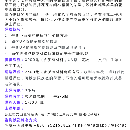
年開始，我們設計一系列的押花藝術手錶，講述關於時間光陰的花
草工藝，巧妙運用押花花材細小精製的貼製，設計出輕雅柔美的花
草圖案設計。
賞心悅目的押花藝術手錶，現在除了有販售商品，也有
押花工作坊
３小時的學習製作，同時也方便遠距不克前來的好朋友們開設網路
線上課程。
課程技巧
：
1
、
學會小面積的幾種設計構圖方法
2
、如何UV滴膠多層次的技法
3
、學會UV膠照燈的長短以及判斷滴膠的厚度
4
、
如何選擇
押花
花材保持灌膠的安全距離貼製
實體課程：
3000
元（含所有材料
，UV膠
＋花材＋１支空白手錶＋
夾子工具
）
網路課程：
2500
元（含所有材料免運寄送）
收到材料後，通知我們
開通課程，可以無限次數的學習，不懂的還可用聊天軟體和許慧芬
老師洽詢。
上課時數：
3
小時
課程時間：
與老師私約
，下午2-5點
課程人數：
1-10
人/班
上課地點：
台北市文山區樟新街
8
巷
5
弄
6
號
(
近景美女中
,
捷運七張站
)
咨詢以及報名方式：
許慧芬老師手機＋886 952153812／line／whatsapp／wechat