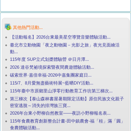
其他熱門活動...
【活動報名】2026台東最美星空導覽音樂體驗活動...
臺北市立動物園「夜之動物園－光影之旅」夜光見面繪活
動...
115年度 SUP立式划槳體驗營 ＠日月潭...
2026 達谷梵祕境探索暨夜間農遊體驗活動...
碳索世界·嘉倍幸福-2026中嘉集團家庭日...
115/7、8月愛無盡藝術特展~藍晒DIY活動...
115年臺中市原鄉里山淨零行動教育工作坊第三梯次...
第三梯次【泰山森林書屋暑期限定活動】原住民族文化親子
密室逃脫～消失的排灣族三寶...
2026年台東小野柳自然教室——夜訪小野柳報名表...
115年食農教育創新整合計畫-田中鎮農會-福「桂」滿「圓」
食農體驗活動...