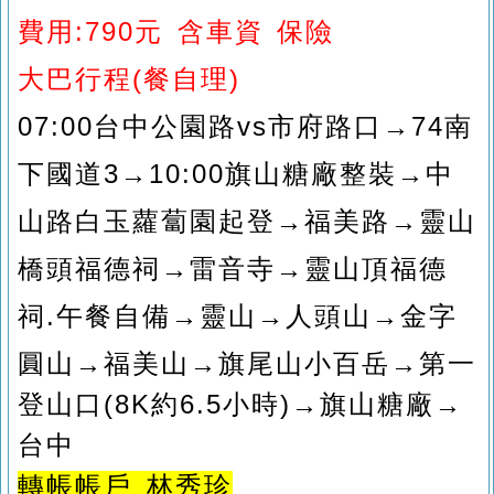
費用:790元
含車資 保險
大巴行程(
餐自理)
07:00台中公園路vs市府路口→74南
下國道3
→10:00旗山糖廠整裝
→中
山路白玉蘿蔔園起登
→福美路
→靈山
橋頭福德祠
→雷音寺
→
靈山頂福德
祠.午餐自備
→靈山
→人頭山
→金
字
圓山
→福美山
→旗尾山小百岳
→第一
登山口
(8K約6.5小時)
→旗山糖廠
→
台中
轉帳帳戶 林秀珍