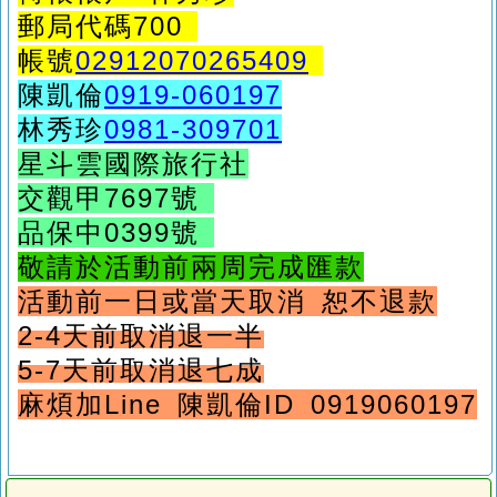
郵局代碼700
帳號
02912070265409
陳凱倫
0919-060197
林秀珍
0981-309701
星斗雲國際旅行社
交觀甲7697號
品保中0399號
敬請於活動前兩周完成匯款
活動前一日或當天取消 恕不退款
2-4天前取消退一半
5-7天前取消退七成
麻煩加Line 陳凱倫ID 0919060197