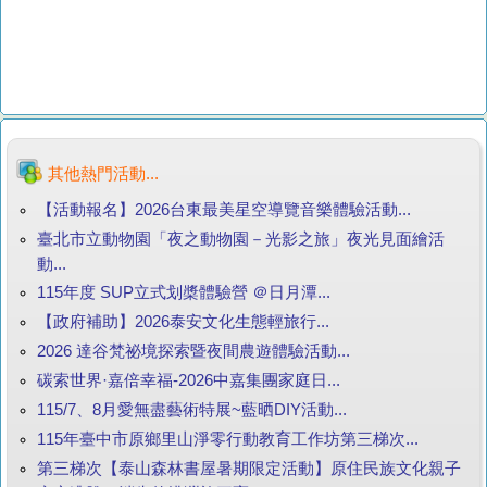
其他熱門活動...
【活動報名】2026台東最美星空導覽音樂體驗活動...
臺北市立動物園「夜之動物園－光影之旅」夜光見面繪活
動...
115年度 SUP立式划槳體驗營 ＠日月潭...
【政府補助】2026泰安文化生態輕旅行...
2026 達谷梵祕境探索暨夜間農遊體驗活動...
碳索世界·嘉倍幸福-2026中嘉集團家庭日...
115/7、8月愛無盡藝術特展~藍晒DIY活動...
115年臺中市原鄉里山淨零行動教育工作坊第三梯次...
第三梯次【泰山森林書屋暑期限定活動】原住民族文化親子