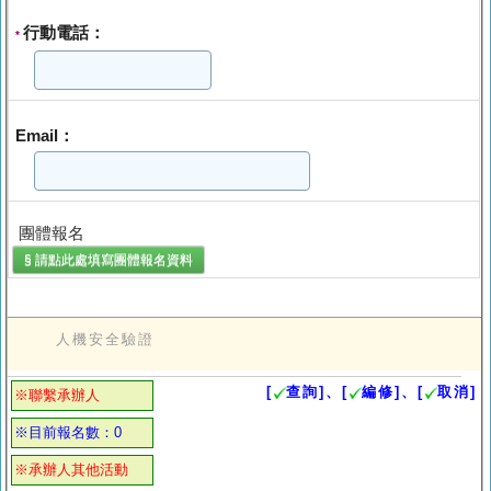
行動電話：
*
Email：
團體報名
§ 請點此處填寫
團體報名
資料
人機安全驗證
[
查詢]、[
編修]、[
取消]
※聯繫承辦人
※目前報名數：0
※承辦人其他活動