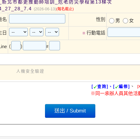
_新北市都更推動師培訓_危老防災學程第13梯次
4_27_28_7.4
(2026-06-13)
(報名截止)
姓名
性別
男
女
生日
行動電話
※
(
)
Line
#
人機安全驗證
、
[
查詢]、[
編修]
[
※同一承辦人員其他活