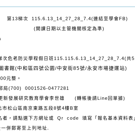
第13梯次 115.6.13_14_27_28_7.4(連結至學會FB)
(開課日期以主管機關核定為準)
a
次危老防災學程假日班
115.
115.6.13_14_27_28_7.4
(共
圖書館
(
中和區四號公園
/
中安街
85
號/永安市場捷運站
)
00元整。
) 0001526-0477281
展研究教育學會李世雄 (轉帳後請Line回單據)
台北市松山區南京東路五段8號4樓B室
者，請點選下方網址或 Qr code 填寫「報名基本資料
後一併郵寄至上列地址.