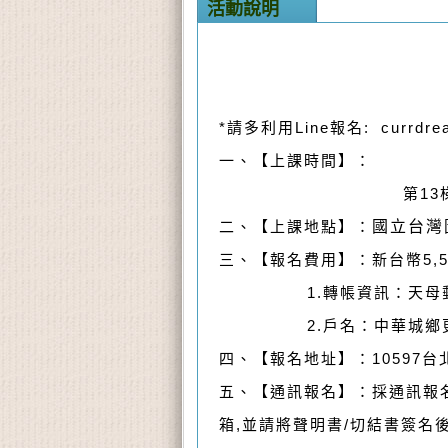
活動說明
*請多利用Line報名: currdre
一、【上課時間】：
第13梯
二、【上課地點】：
國立台灣
三、【報名費用】：新台幣5,5
1.轉帳資訊：天母郵局(700
2.戶名：中華城鄉更新發
四、【報名地址】：10597
五、【通訊報名】：採通訊報名
箱,並請將聲明書/切結書簽名