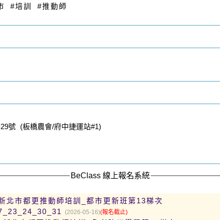
市 #培訓 #推動師
9號 (板橋農會/府中捷運站#1)
BeClass 線上報名系統
新北市都更推動師培訓_都市更新班第13梯次
17_23_24_30_31
(2026-05-16)
(報名截止)