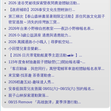
2026 達谷梵祕境探索暨夜間農遊體驗活動...
【政府補助】2026泰安文化生態輕旅行...
第三梯次【泰山森林書屋暑期限定活動】原住民族文化親子
密室逃脫～消失的排灣族三寶...
2026年台東小野柳自然教室——夜訪小野柳報名表...
2026 0-3歲公益講座 適應與適應能力...
2026 萬國通路小小職人｜尋夢航空站...
小回聲兒童音樂劇...
【 2026 日月潭電動船夏季主題活動🛥️💫 】...
115年度食材險趣親子體驗營(二)開始報名囉~...
『客庄騎緣．與您同行』萬巒電輔單車遊程體驗報名表單...
來宜蘭‧找茶趣 茶香運動會...
2026稻趣五結-趣味達人秀...
安泰藍鵲育兒友善園 08/01(六)~08/15(六) 預約報名...
親子山林探索運動聚落...
08/15 Remove 『高雄旗津』夏季淨灘行動...