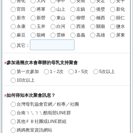
善化
大內
學甲
安南
安定
安平
官田
將軍
山上
左鎮
後壁
新化
新市
新營
東山
柳營
楠西
歸仁
永康
玉井
白河
西港
關廟
鹽水
麻豆
龍崎
雲林
嘉義
高雄
屏東
其它：
參加過幾次本會舉辦的母乳支持聚會
※
第一次參加
1－2次
3－5次
5次以上
10次以上
如何得知本次聚會訊息？
※
台灣母乳協會官網／粉專／社團
台南ㄋㄟㄋㄟ酷啦部LINE群
其他ＦＢ社團或LINE群組
媽媽教室資訊網站