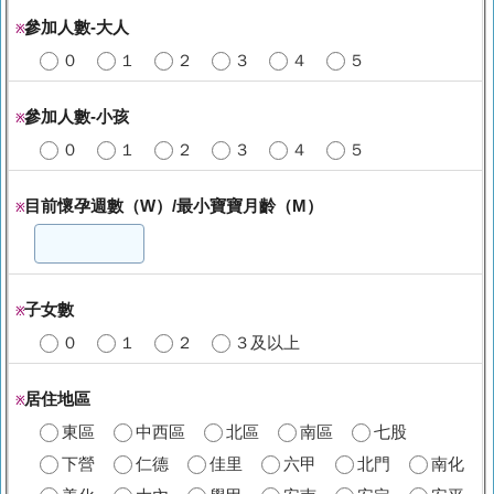
參加人數-大人
※
０
１
２
３
４
５
參加人數-小孩
※
０
１
２
３
４
５
目前懷孕週數（W）/最小寶寶月齡（M）
※
子女數
※
０
１
２
３及以上
居住地區
※
東區
中西區
北區
南區
七股
下營
仁德
佳里
六甲
北門
南化