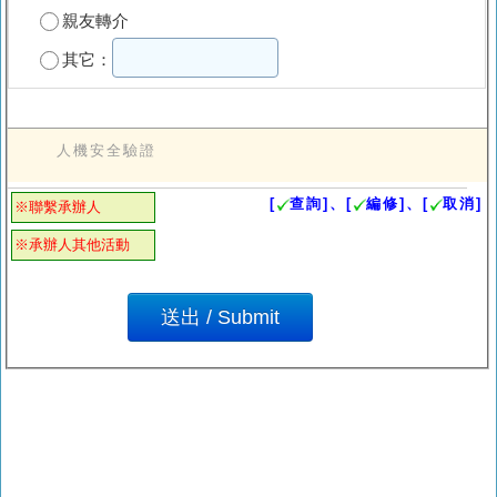
親友轉介
其它：
人機安全驗證
[
查詢]、[
編修]、[
取消]
※聯繫承辦人
※承辦人其他活動