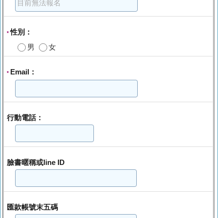
性別：
*
男
女
Email：
*
行動電話：
臉書暱稱或line ID
匯款帳號末五碼