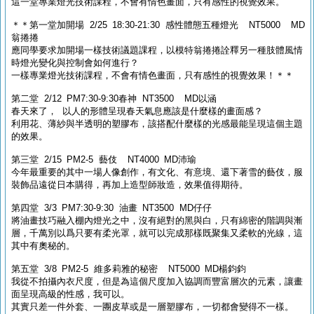
這一堂專業燈光技術課程，不會有情色畫面，只有感性的視覺效果。
＊＊第一堂加開場 2/25 18:30-21:30 感性體態五種燈光 NT5000 MD
翁捲捲
應同學要求加開場一樣技術議題課程，以模特翁捲捲詮釋另一種肢體風情
時燈光變化與控制會如何進行？
一樣專業燈光技術課程，不會有情色畫面，只有感性的視覺效果！＊＊
第二堂 2/12 PM7:30-9:30春神 NT3500 MD以涵
春天來了， 以人的形體呈現春天氣息應該是什麼樣的畫面感？
利用花、薄紗與半透明的塑膠布，該搭配什麼樣的光感最能呈現這個主題
的效果。
第三堂 2/15 PM2-5 藝伎 NT4000 MD沛瑜
今年最重要的其中一場人像創作，有文化、有意境、還下著雪的藝伎，服
裝飾品遠從日本購得，再加上造型師妝造，效果值得期待。
第四堂 3/3 PM7:30-9:30 油畫 NT3500 MD仔仔
將油畫技巧融入棚內燈光之中，沒有絕對的黑與白，只有綿密的階調與漸
層，千萬別以爲只要有柔光罩，就可以完成那樣既聚集又柔軟的光線，這
其中有奧秘的。
第五堂 3/8 PM2-5 維多莉雅的秘密 NT5000 MD楊鈞鈞
我從不拍攝內衣尺度，但是為這個尺度加入協調而豐富層次的元素，讓畫
面呈現高級的性感，我可以。
其實只差一件外套、一團皮草或是一層塑膠布，一切都會變得不一樣。