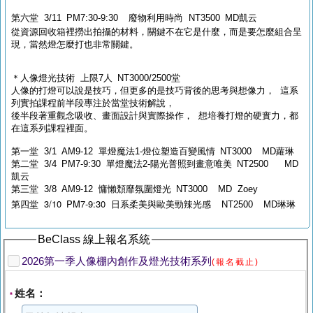
第六堂 3/11 PM7:30-9:30
廢物利用時尚 NT3500 MD凱云
從資源回收箱裡撈出拍攝的材料，關鍵不在它是什麼，而是要怎麼組合呈
現，當然燈怎麼打也非常關鍵。
＊人像燈光技術 上限7人 NT3000/2500堂
人像的打燈可以說是技巧，但更多的是技巧背後的思考與想像力， 這系
列實拍課程前半段專注於當堂技術解說，
後半段著重觀念吸收、畫面設計與實際操作， 想培養打燈的硬實力，都
在這系列課程裡面。
第一堂 3/1 AM9-12 單燈魔法1-燈位塑造百變風情 NT3000 MD蘿琳
第二堂 3/4 PM7-9:30 單燈魔法2-陽光普照到畫意唯美 NT2500 MD
凱云
第三堂 3/8 AM9-12 慵懶頹靡氛圍燈光 NT3000 MD Zoey
第四堂 3/10 PM7-9:30
日系柔美與歐美勁辣光感
NT2500 MD琳琳
BeClass 線上報名系統
2026第一季人像棚內創作及燈光技術系列
(報名截止)
姓名：
*