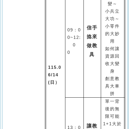
變～
小兵立
大功～
小零件
信手
09
：
0
的大妙
捻來
0~12:
用
0
做教
如何讓
0
具
資源回
收大變
115.0
身
6/14
創意教
(
日）
具大車
拼
單一背
後的無
限可能
1+1
大於
讓教
13
：
0