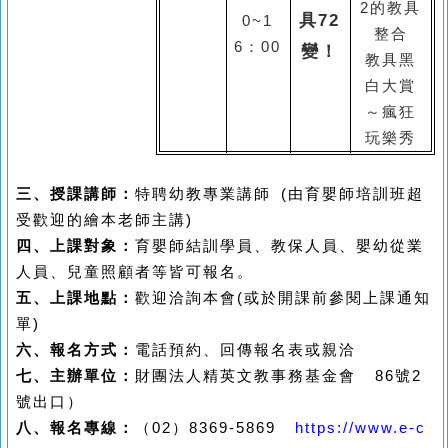
2
的教具
具
72
0~1
整合
6
：
00
變！
教具黑
白大賞
～瘋狂
玩樂秀
三、授課講師：
特聘幼教專業講師 (由育嬰師培訓班超
受歡迎的繪本老師主講)
四、上課對象：
育嬰師結訓學員、教保人員、嬰幼從業
人員、兒童照顧者等皆可報名。
五、上課地點：
歡迎洽詢本會(或於開課前參閱上課通知
單)
六、報名方式：
電話預約、回傳報名表或親洽
七、主辦單位：
財團法人精英文教事務基金會
86
號
2
號出口）
八、報名專線：
（02）8369-5869
https://www.e-c