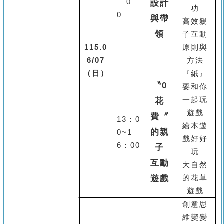
0
設計
功
0
與帶
高效親
領
子互動
115.0
原則與
6/07
方法
（日）
『紙』
〝
0
要和你
花
一起玩
遊戲
費〞
13
：
0
繪本遊
的親
0~1
戲好好
6
：
00
子
玩
互動
大自然
遊戲
的花草
遊戲
創意思
維變變