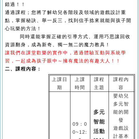
錯過！！
通過課程；您將了解幼兒各階段及領域的遊戲設計重
點，掌握秘訣、舉一反三，
找到信手捻來就能與孩子開
心玩樂的方法！
同時還能掌握正確的引導方式、運用巧思讓回收
資源翻身，成為新奇、獨一無二的魔力教具！
讓我們在課堂歡樂的實作中，透過體驗互動與系統學
習，一起成為孩子眼中～擁有魔法的有趣大人！！
二、課程內容：
上課日
上課
課程
課程內
期
時間
主題
容
嬰幼兒
多元智
多元
能的開
發
智能
09
：
0
遊戲設
活動
0~12:
計基本