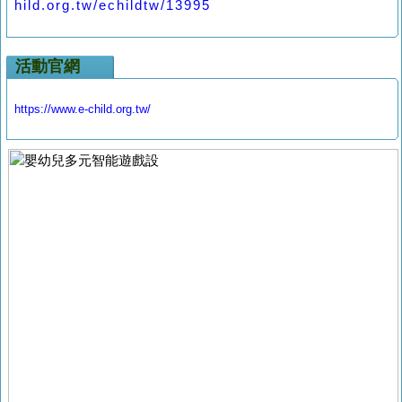
hild.org.tw/echildtw/13995
活動官網
https://www.e-child.org.tw/