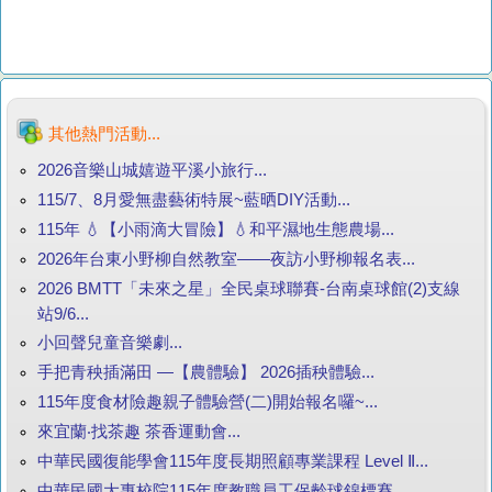
其他熱門活動...
2026音樂山城嬉遊平溪小旅行...
115/7、8月愛無盡藝術特展~藍晒DIY活動...
115年 💧【小雨滴大冒險】💧和平濕地生態農場...
2026年台東小野柳自然教室——夜訪小野柳報名表...
2026 BMTT「未來之星」全民桌球聯賽-台南桌球館(2)支線
站9/6...
小回聲兒童音樂劇...
手把青秧插滿田 —【農體驗】 2026插秧體驗...
115年度食材險趣親子體驗營(二)開始報名囉~...
來宜蘭‧找茶趣 茶香運動會...
中華民國復能學會115年度長期照顧專業課程 Level Ⅱ...
中華民國大專校院115年度教職員工保齡球錦標賽...