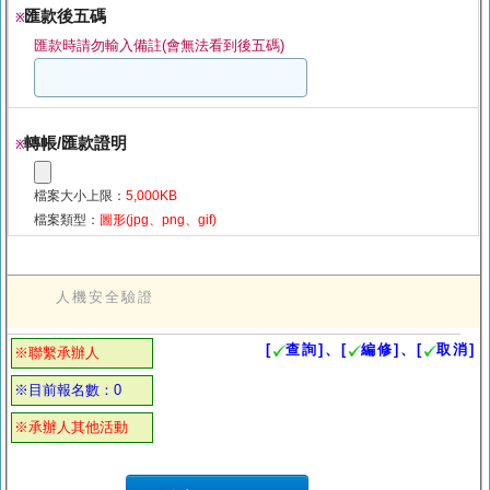
匯款後五碼
※
匯款時請勿輸入備註(會無法看到後五碼)
轉帳/匯款證明
※
檔案大小上限：
5,000KB
檔案類型：
圖形(jpg、png、gif)
人機安全驗證
[
查詢]、[
編修]、[
取消]
※聯繫承辦人
※目前報名數：0
※承辦人其他活動