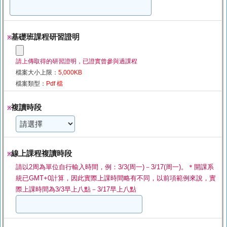
基礎班課程研習證明
※
請上傳取得的研習證明，已證實曾參與過課程
檔案大小上限：
5,000KB
檔案類型：
Pdf 檔
複讀時段
※
線上課程複讀時段
※
請以2周為單位自行輸入時間，例：3/3(周一)－3/17(周一)。＊開課系
統已GMT+0計算，因此實際上課時間略有不同，以前項範例來說，實
際上課時間為3/3早上八點－3/17早上八點