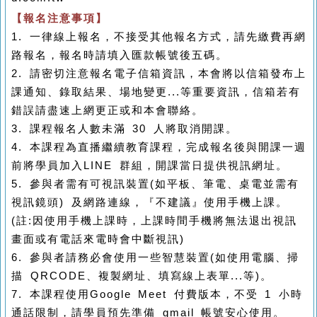
【報名注意事項】
1.
一律線上報名，不接受其他報名方式，請先繳費再網
路報名，報名時請填入匯款帳號後五碼。
2.
請密切注意報名電子信箱資訊，本會將以信箱發布上
課通知、錄取結果、場地變更
...
等重要資訊，信箱若有
錯誤請盡速上網更正或和本會聯絡。
3.
課程報名人數未滿
30
人將取消開課。
4.
本課程為直播繼續教育課程，完成報名後與開課一週
前將學員加入
LINE
群組，開課當日提供視訊網址。
5.
參與者需有可視訊裝置
(
如平板、筆電、桌電並需有
視訊鏡頭
)
及網路連線，『不建議』使用手機上課。
(
註
:
因使用手機上課時，上課時間手機將無法退出視訊
畫面或有電話來電時會中斷視訊
)
6.
參與者請務必會使用一些智慧裝置
(
如使用電腦、掃
描
QRCODE
、複製網址、填寫線上表單
...
等
)
。
7.
本課程使用
Google Meet
付費版本，不受
1
小時
通話限制，請學員預先準備
gmail
帳號安心使用。