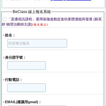
BeClass 線上報名系統
「直播視訊課程」運用瑜珈遊戲促進幼童體適能與發展 (蘇英
婷 物理治療師主講)
(報名截止)
姓名：
*
身分證字號：
*
行動電話：
*
EMAIL(建議用gmail)：
*