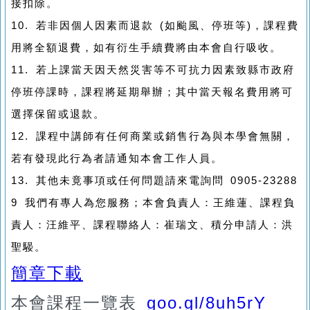
接扣除。
10. 若非因個人因素而退款 (如颱風、停班等)，課程費
用將全額退費，如有衍生手續費將由本會自行吸收。
11. 若上課當天因天然災害等不可抗力因素致縣市政府
停班停課時，課程將延期舉辦；其中當天報名費用將可
選擇保留或退款。
12. 課程中講師有任何商業或銷售行為與本學會無關，
若有發現此行為者請通知本會工作人員。
13. 其他未竟事項或任何問題請來電詢問 0905-23288
9 我們有專人為您服務；本會負責人：王維蓮、課程負
責人：汪維平、課程聯絡人：崔瑞文、積分申請人：洪
聖騴。
簡章下載
本會課程一覽表
goo.gl/8uh5rY