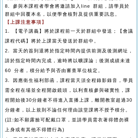
8.
參與本課程者學會將邀請加入
line
群組，請學員於
群組中回覆本名，以便學會核對及提供重要訊息。
【上課注意事項】
1. 【電子講義】將於課程前一天於群組中發送；【會議
課程代碼】將於上課當天發送於群組中。
2. 當天的簽到退將於指定時間內提供前測及後測網址，
請於指定時間內完成，逾時將以曠課論；後測成績未達
60 分者，積分給予與否由審查單位核定。
3. 因應衛生福利部函，課程當天須全程錄影錄音，學員
需全程在場並全程開啟鏡頭，以利查核參與確實性，課
程開始後30分鐘者不得進入直播上課，離開教室超過30
分鐘者，以上規則不論任何理由該堂課將不授予積分。
(註:如不願露臉可配戴口罩，並請學員需衣著得體勿裸
上身或有其他不得體行為)