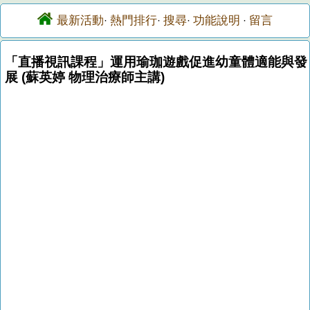
最新活動
熱門排行
搜尋
功能說明
留言
·
·
·
·
「直播視訊課程」運用瑜珈遊戲促進幼童體適能與發
展 (蘇英婷 物理治療師主講)