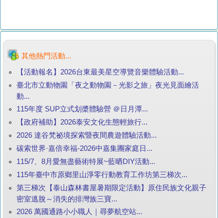
其他熱門活動...
【活動報名】2026台東最美星空導覽音樂體驗活動...
臺北市立動物園「夜之動物園－光影之旅」夜光見面繪活
動...
115年度 SUP立式划槳體驗營 ＠日月潭...
【政府補助】2026泰安文化生態輕旅行...
2026 達谷梵祕境探索暨夜間農遊體驗活動...
碳索世界·嘉倍幸福-2026中嘉集團家庭日...
115/7、8月愛無盡藝術特展~藍晒DIY活動...
115年臺中市原鄉里山淨零行動教育工作坊第三梯次...
第三梯次【泰山森林書屋暑期限定活動】原住民族文化親子
密室逃脫～消失的排灣族三寶...
2026 萬國通路小小職人｜尋夢航空站...