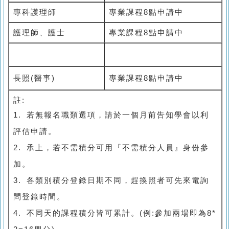
專科護理師
專業課程
8
點申請中
護理師、護士
專業課程
8
點申請中
長照
(醫事)
專業課程8點申請中
註
:
1. 若無報名職類選項，請於一個月前告知學會以利
評估申請。
2. 承上，若不需積分可用『不需積分人員』身份參
加。
3. 各類別積分登錄日期不同，趕換照者可先來電詢
問登錄時間。
4. 不同天的課程積分皆可累計。(例:參加兩場即為8*