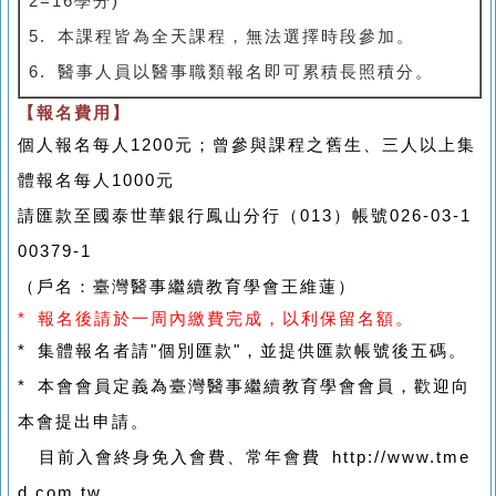
2=16學分)
5. 本課程皆為全天課程，無法選擇時段參加。
6. 醫事人員以醫事職類報名即可累積長照積分。
【報名費用】
個人報名每人1200元；曾參與課程之舊生、三人以上集
體報名每人1000元
請匯款至國泰世華銀行鳳山分行（013）帳號026-03-1
00379-1
（戶名：臺灣醫事繼續教育學會王維蓮）
* 報名後請於一周內繳費完成，以利保留名額。
* 集體報名者請"個別匯款"，並提供匯款帳號後五碼。
* 本會會員定義為臺灣醫事繼續教育學會會員，歡迎向
本會提出申請。
目前入會終身免入會費、常年會費 http://www.tme
d.com.tw