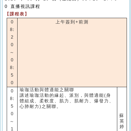
0
直播視訊課程
【課程表】
0
上午簽到
+
前測
8:
2
0
～
0
8:
5
0
瑜珈活動與體適能之關聯
0
講述瑜珈活動的緣起、派別，與體適能(身
8:
體組成、柔軟度、肌力、肌耐力、爆發力、
5
心肺耐力)之關聯。
0
蘇
英
～
婷
1