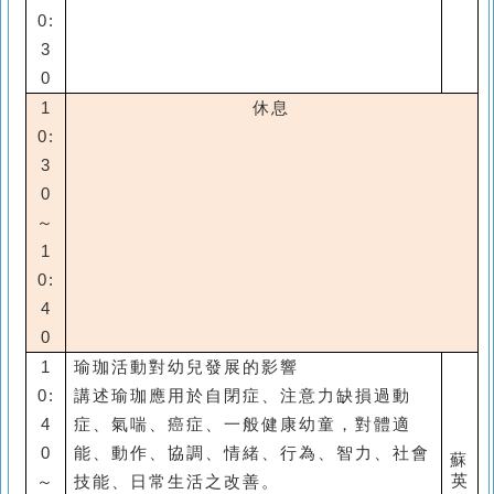
0:
3
0
1
休息
0:
3
0
～
1
0:
4
0
1
瑜珈活動對幼兒發展的影響
0:
講述瑜珈應用於自閉症、注意力缺損過動
4
症、氣喘、癌症、一般健康幼童，對體適
0
能、動作、協調、情緒、行為、智力、社會
蘇
英
～
技能、日常生活之改善。