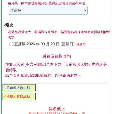
積分統一由本會登錄積分管理系統,證明僅供留存用途
場次
※
為避免流量太大，額滿即停止報名，請要報名者僅速報名繳費以利保留
名額
直播場 2026 年 03 月 29 日 (星期日)
(總量 5)
繳費及錄取查詢
並於三天後(不含例假日)至左下方『目前報名人數』內查詢是
否錄取
請至頁面頂端填寫地址資料，以利寄送材料～
※目前報名數：51
※承辦人其他活動
報名截止