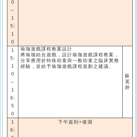
0
～
1
5:
1
0
瑜珈遊戲課程教案設計
1
將瑜珈結合遊戲，設計瑜珈遊戲課程教案，
5:
分享應用於特殊幼童與一般幼童之臨床實務
1
經驗，並給予瑜珈遊戲課程規劃之建議。
0
蘇
英
～
婷
1
6:
5
0
1
下午簽到
+
後測
6: