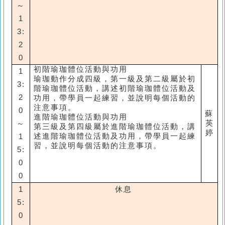
～
1
3:
2
0
初階瑜珈體位活動與功用
1
瑜珈動作分成四級，第一級及第二級屬於初
3:
階瑜珈體位活動，講述初階瑜珈體位活動及
2
功用，帶學員一起練習，並說明每個活動的
注意事項。
0
蘇
進階瑜珈體位活動與功用
英
～
第三級及第四級屬於進階瑜珈體位活動，講
婷
述進階瑜珈體位活動及功用，帶學員一起練
1
習，並說明每個活動的注意事項。
5:
0
0
1
休息
5:
0