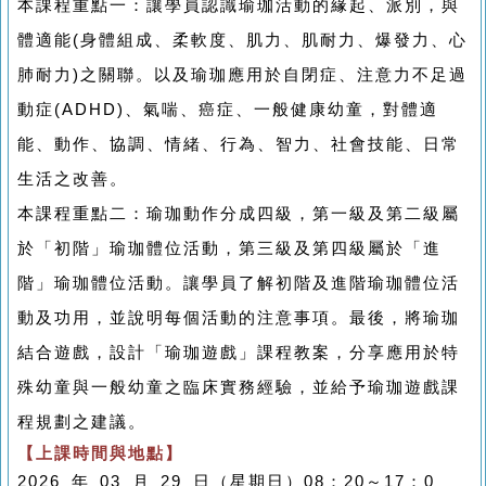
本課程重點一：讓學員認識瑜珈活動的緣起、派別，與
體適能(身體組成、柔軟度、肌力、肌耐力、爆發力、心
肺耐力)之關聯。以及瑜珈應用於自閉症、注意力不足過
動症(ADHD)、氣喘、癌症、一般健康幼童，對體適
能、動作、協調、情緒、行為、智力、社會技能、日常
生活之改善。
本課程重點二：瑜珈動作分成四級，第一級及第二級屬
於「初階」瑜珈體位活動，第三級及第四級屬於「進
階」瑜珈體位活動。讓學員了解初階及進階瑜珈體位活
動及功用，並說明每個活動的注意事項。最後，將瑜珈
結合遊戲，設計「瑜珈遊戲」課程教案，分享應用於特
殊幼童與一般幼童之臨床實務經驗，並給予瑜珈遊戲課
程規劃之建議。
【上課時間與地點】
2026
年
03
月
29
日（星期日）
08
：
20
～
17
：
0