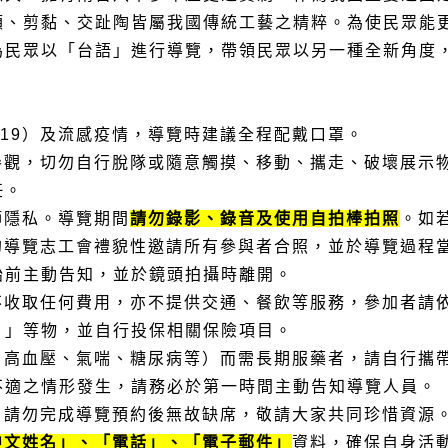
額、剪黏、交趾陶皆屬我國傳統工藝之精粹。為使民眾能
為民眾以「台語」進行導覽，帶領民眾以另一種全新角度
D-19）及流感疫情，導覽時建議全程配戴口罩。
示參觀，切勿自行脫隊或隨意觸摸、移動、攜走、破壞展示
任。
師隱私。導覽期間
請勿錄影、錄音及使用自拍棒拍照
。如
心的導覽志工會禮貌性邀請所有參與者合照，並於導覽過程
始前主動告知，並於鏡頭拍攝時離開。
；不收取任何費用，亦不提供交通、餐飲等服務，參加者請
）」等物，並自行投保相關保險項目。
病、高血壓、氣喘、糖尿病等）而需長期服藥者，請自行攜
不適之情形發生，請務必於第一時間主動告知導覽人員。
，請勿完成導覽預約後無故缺席，敬請大家共同珍惜資源
中文姓名」、「電話」、「電子郵件」
資料，確保自身活