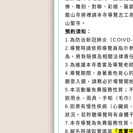
佛、雕刻、對聯、彩繪、匾
龍山寺將禮請本寺導覽志工
山聖寺。
預約須知
：
1.為防治新冠肺炎（COIV
2.導覽時請依照導覽員指
為，將負賠償及相關法律責
3.為維護本寺香客及導覽老
4.導覽期間，身著黃色背
願意入鏡，請務必於導覽開
5.本活動屬免費服務性質
飲用水、雨具、手帕（毛巾
6.如患有慢性疾病（心臟
狀況。若聆聽導覽時有身體
7.本寺導覽為免費服務性質
8.報名時請如實填寫
「真實