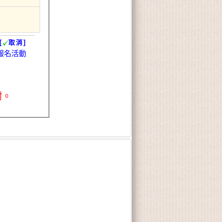
[
取消]
報名活動
謝。