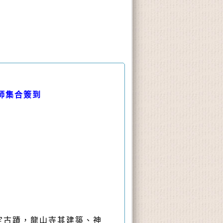
師集合簽到
定古蹟，龍山寺其建築、神