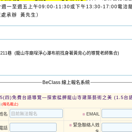
至週五上午09:00-11:30或下午13:30-17:00
（導覽處承辦 黃先生）
211巷 (龍山寺廟埕淨心瀑布前找身著黃背心的導覽老師集合)
BeClass 線上報名系統
2.25(四)免費台語導覽—探索艋舺龍山寺建築藝術之美 (1.5台
)
(報名截止)
姓名
EMAIL
※
緊急聯絡人姓
※
電話
名