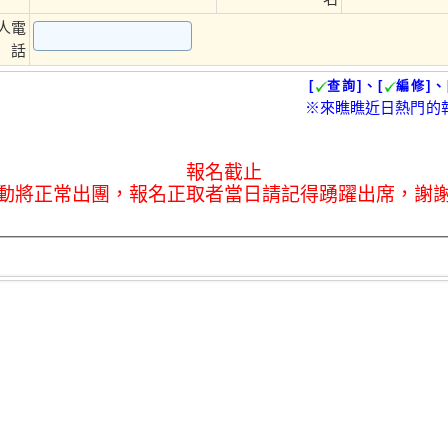
人電
話
[
查詢]、[
編修]、
※來瞧瞧近日熱門的
報名截止
動將正常出團，報名正取者當日請記得踴躍出席，謝