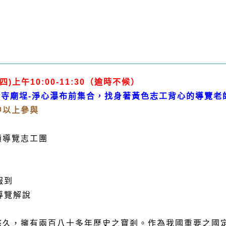
(四)上午10:00-11:30（逾時不候）
龍山寺廟埕-淨心瀑布前集合，找身著黃色志工背心的導覽老
中以上參與
）
蹟導覽志工團
 報到
 導覽解說
悠久，擁有兩百八十多年歷史之寶剎。作為我國重要之國