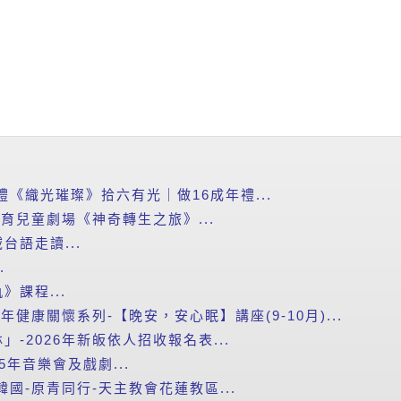
禮《織光璀璨》拾六有光｜做16成年禮...
教育兒童劇場《神奇轉生之旅》...
台語走讀...
.
課程...
年健康關懷系列-【晚安，安心眠】講座(9-10月)...
-2026年新皈依人招收報名表...
5年音樂會及戲劇...
韓國-原青同行-天主教會花蓮教區...