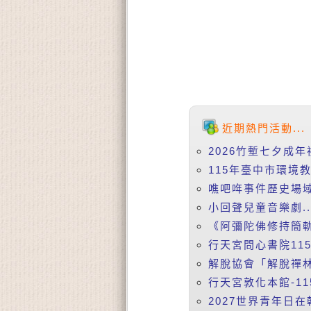
近期熱門活動...
2026竹塹七夕成年
115年臺中市環境
噍吧哖事件歷史場域
小回聲兒童音樂劇..
《阿彌陀佛修持簡軌》
行天宮問心書院115
解脫協會「解脫禪林」
行天宮敦化本館-11
2027世界青年日在