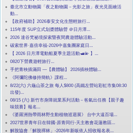
臺北市立動物園「夜之動物園－光影之旅」夜光見面繪活
動...
【政府補助】2026泰安文化生態輕旅行...
115年度 SUP立式划槳體驗營 ＠日月潭...
2026 達谷梵祕境探索暨夜間農遊體驗活動...
碳索世界·嘉倍幸福-2026中嘉集團家庭日...
【 2026 日月潭電動船夏季主題活動🛥️💫 】...
0820下營農遊輕旅行...
手把青秧插滿田 —【農體驗】 2026插秧體驗...
《阿彌陀佛修持簡軌》課程...
8/22(六) 六龜山茶之旅 每人$800 (高鐵左營站彩虹市集08:30
出發)...
08/15 (六) 新竹市身障就業系列活動－爸氣出任務【親子趣
味競賽】報名...
《婆羅洲熱帶雨林野生動植物巡迴展》 台中大遠百場...
2027世界青年日在韓國-原青同行-天主教會花蓮教區...
解脫協會「解脫禪林」-2026年新皈依人招收報名表...