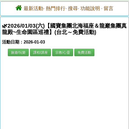
最新活動
熱門排行
搜尋
功能說明
留言
·
·
·
·
🌿2026/01/03(六)【國寶集團北海福座＆龍巖集團真
龍殿~生命園區巡禮】(台北～免費活動)
活動日期：2026-01-03
旅遊/玩樂
課程/講座
宗教/心靈
免費活動