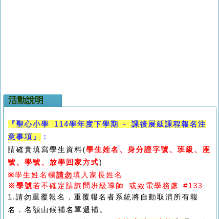
活動說明
『聖心小學 114學年度下學期 - 課後展延課程報名注
意事項』
：
請確實填寫學生資料(
學生姓名、身分證字號、班級、座
號、學號、放學回家方式
)
※
學生姓名欄
請勿
填入家長姓名
※
學號
若不確定請詢問班級導師 或致電學務處 #133
1.
請勿重覆報名，重覆報名者系統將自動取消所有報
名，名額由候補名單遞補。