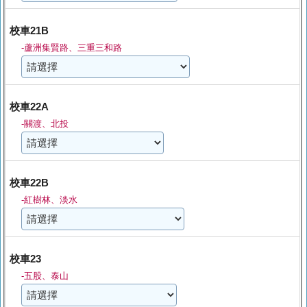
校車21B
-蘆洲集賢路、三重三和路
校車22A
-關渡、北投
校車22B
-紅樹林、淡水
校車23
-五股、泰山