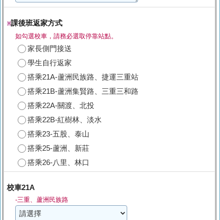
課後班返家方式
※
如勾選校車，請務必選取停靠站點。
家長側門接送
學生自行返家
搭乘21A-蘆洲民族路、捷運三重站
搭乘21B-蘆洲集賢路、三重三和路
搭乘22A-關渡、北投
搭乘22B-紅樹林、淡水
搭乘23-五股、泰山
搭乘25-蘆洲、新莊
搭乘26-八里、林口
校車21A
-三重、蘆洲民族路