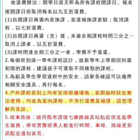
收退費辦法：開學日當天即為所有課程開課日。報名
後開課日前取消報名以九五折退費。
(1)
自開課日兩週內若換課，並退補換課差額；取消課
程，以七折退費。
(2)
自開課日兩週（含）後，未逾全期課程時間三分之ㄧ
取消上課者，以五折退費。
(3)
課時間達全期三分之一者，學費不予退還。
2.
每個班別採一學年課程設計，故新學年上學期回到最
初階的課程，建議孩子可選取不同種類的課程。
3.
為顧及學生學習過程中的安全，請家長確認可以備齊
相關安全護具，再行報名。
4.戶外課程原則上均有安排雨備場地，若因臨時狀況無
法使用，均改為室內課程，不另行退費及補課，請您理
解與見諒。
5
.
校車路線：
維持既有課後七條路線及站點提供送返學
生服務，將依實際搭乘人數進行時間、車種、路線
更新
調配並通知家長。