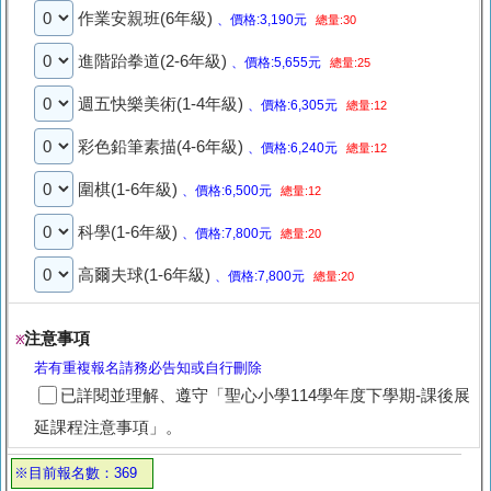
作業安親班(6年級)
、價格:3,190元
總量:30
進階跆拳道(2-6年級)
、價格:5,655元
總量:25
週五快樂美術(1-4年級)
、價格:6,305元
總量:12
彩色鉛筆素描(4-6年級)
、價格:6,240元
總量:12
圍棋(1-6年級)
、價格:6,500元
總量:12
科學(1-6年級)
、價格:7,800元
總量:20
高爾夫球(1-6年級)
、價格:7,800元
總量:20
注意事項
※
若有重複報名請務必告知或自行刪除
已詳閱並理解、遵守「聖心小學114學年度下學期-課後展
延課程注意事項」。
※目前報名數：369