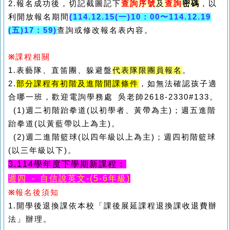
2.
報名成功後，切記截圖記下
查詢序號
及
查詢
密碼
，以
利開放報名期間
(114.12.15(
一)10：00〜114.12.19
(五)17：59)
查詢或修改報名表內容。
※
課程相關
1.
表藝隊、直笛團、躲避盤
代表隊限團員報名
。
2.
部分課程有初階及進階開課條件
，如無法確認孩子適
合哪一班，歡迎電詢學務處 吳老師2618-2330#133。
(1)週二初階跆拳道(以初學者、黃帶為主)；週五進階
跆拳道(以黃藍帶以上為主)。
(2)週二進階籃球(以四年級以上為主)；週四初階籃球
(以三年級以下)。
3.114學年度下學期新課程：
週四 - 自信說英文-(5
-6年級)
※
報名後須知
1.
開學後退換課依本校「課後展延課程退換課收退費辦
法」辦理。