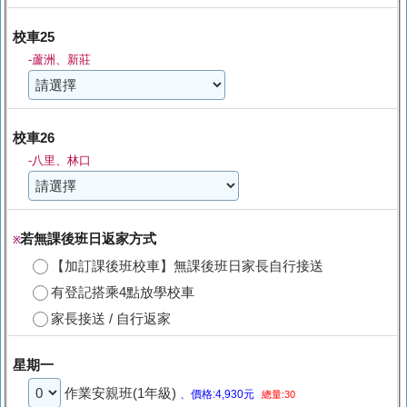
校車25
-蘆洲、新莊
校車26
-八里、林口
若無課後班日返家方式
※
【加訂課後班校車】無課後班日家長自行接送
有登記搭乘4點放學校車
家長接送 / 自行返家
星期一
作業安親班(1年級)
、價格:4,930元
總量:30