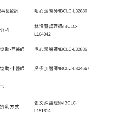
理事長致詞
毛心潔
醫師
/IBCLC-
L32886
林澐薪
護理師
/IBCLC-
分析
L164842
協助
-
西醫師
毛心潔
醫師
/IBCLC-
L32886
協助
-
中醫師
吳多加
醫師
/IBCLC-L304667
下
張文姝
護理師
/IBCLC-
擠乳方式
L151614