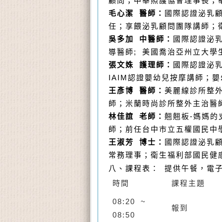
顧問；中華照護協會理事長；
毛心潔 醫師：
國際認證泌乳顧
任；享餵泌乳顧問團隊講師；
吳多加 中醫師：
國際認證泌乳
導醫師; 美國喬治亞州立大學
張文姝 護理師：
國際認證泌乳
IAIM認證嬰幼兒按摩講師；
王彥博 醫師：
美麗線診所整
師；米蘭時尚診所整外主治醫
林佳誼 老師：
翹翹板-媽媽
師；前任台中市立五權國民中
王淑芳 博士：
國際認證泌乳顧
常務理事；衛生福利部國民健
八、
課程表
：
提供午餐，電
時間
課程主題
08:20 ~
報到
08:50