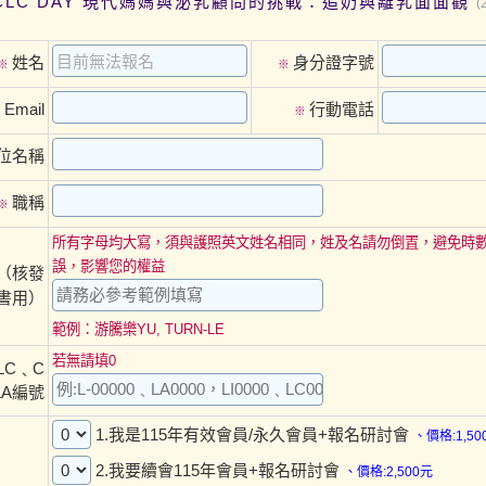
IBCLC DAY 現代媽媽與泌乳顧問的挑戰：追奶與離乳面面觀
(
姓名
身分證字號
※
※
Email
行動電話
※
※
位名稱
職稱
※
所有字母均大寫，須與護照英文姓名相同，姓及名請勿倒置，避免時
誤，影響您的權益
（核發
書用）
範例：游騰樂YU, TURN-LE
若無請填0
LC﹑C
LA編號
1.我是115年有效會員/永久會員+報名研討會
、價格:1,50
2.我要續會115年會員+報名研討會
、價格:2,500元