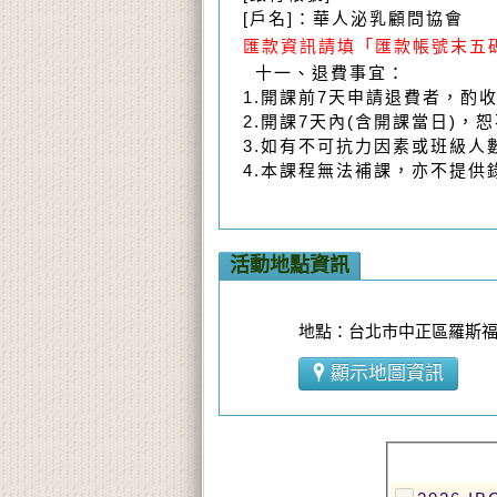
[戶名]：華人泌乳顧問協會
匯款資訊請填「匯款帳號末五
十一、退費事宜：
1.開課前7天申請退費者，酌收
2.開課7天內(含開課當日)，
3.如有不可抗力因素或班級
4.本課程無法補課，亦不提供
活動地點資訊
地點：台北市中正區羅斯福路
顯示地圖資訊