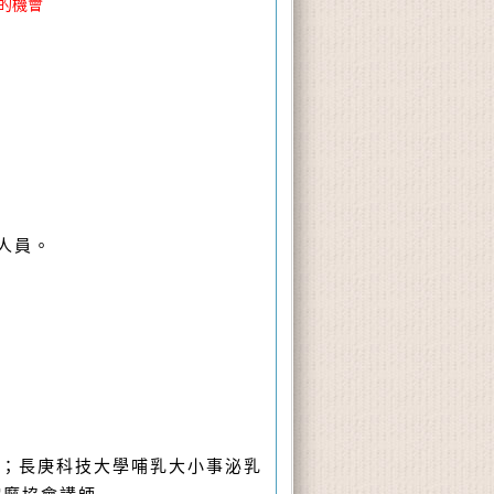
的機會
人員。
問；長庚科技大學哺乳大小事泌乳