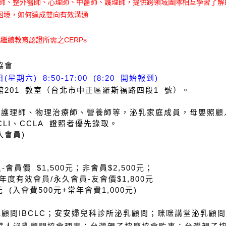
科醫師、整外醫師、心理師、中醫師、護理師，提供跨領域團隊相互學習了解
困境，如何達成雙向有效溝通
LA繼續教育認證所需之CERPs
協會
日(星期六) 8:50-17:00 (8:20 開始報到)
201 教室（台北市中正區羅斯福路四段1 號）。
師、護理師、物理治療師、營養師等，泌乳家庭成員，母嬰照顧
CCLI、CCLA 證照者優先錄取。
入會員)
-會員價 $1,500元；非會員$2,500元；
年度有效會員/永久會員-友會價$1,800元
元 (入會費500元+常年會費1,000元)
顧問IBCLC；安安婦兒科診所泌乳顧問；咪咪講堂泌乳顧