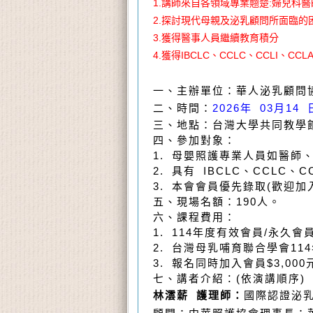
1.講師來自各領域專業翹楚:婦兒
2.
探討現代母親及泌乳顧問所面臨的
3.
獲得醫事人員繼續教育積分
4.
獲得IBCLC、CCLC、CCLI、CC
一、主辦單位：華人泌乳顧問
二、時間：
2026年 03月14 
三、地點：台灣大學共同教學館
四、參加對象：
1. 母嬰照護專業人員如醫
2. 具有 IBCLC、CCLC、
3. 本會會員優先錄取(歡迎加
五、現場名額：190人。
六、課程費用：
1. 114年度有效會員/永久會員
2. 台灣母乳哺育聯合學會114
3. 報名同時加入會員$3,000
七、
講者介紹
：
(
依演講順序
)
林澐薪 護理師：
國際認證泌乳