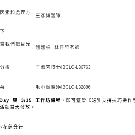
因素和處理方
王彥博
醫師
下
當我們把目光
翹翹板 林佳誼老師
分析
王淑芳
博士
/IBCLC-
L36763
幕
毛心潔
醫師
/IBCLC-
L32886
 Day 與 3/15 工作坊課程
，即可獲贈《泌乳支持技巧操作
 活動當天發放。
行/花蓮分行