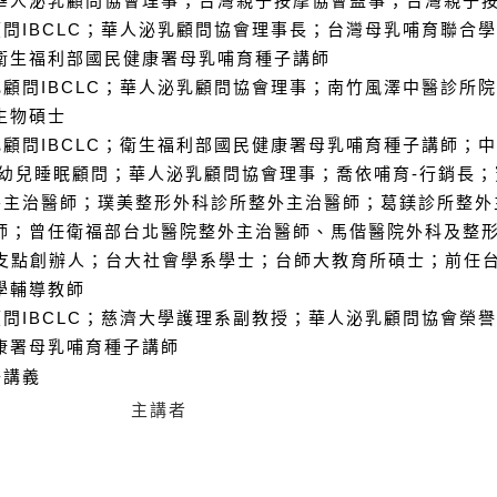
華人泌乳顧問協會理事；台灣親子按摩協會監事；台灣親子
問IBCLC；華人泌乳顧問協會理事長；台灣母乳哺育聯合
衛生福利部國民健康署母乳哺育種子講師
顧問IBCLC；華人泌乳顧問協會理事；南竹風澤中醫診所
生物碩士
顧問IBCLC；衛生福利部國民健康署母乳哺育種子講師；
嬰幼兒睡眠顧問；華人泌乳顧問協會理事；喬依哺育-行銷長
外主治醫師；璞美整形外科診所整外主治醫師；葛鎂診所整外
師；曾任衛福部台北醫院整外主治醫師、馬偕醫院外科及整
的支點創辦人；台大社會學系學士；台師大教育所碩士；前任
學輔導教師
問IBCLC；慈濟大學護理系副教授；華人泌乳顧問協會榮
康署母乳哺育種子講師
子講義
主講者