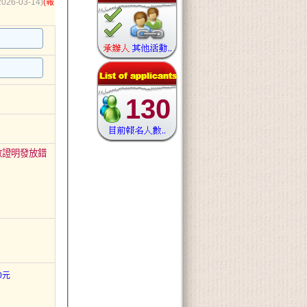
2026-03-14)
(報
130
數證明發放錯
0元