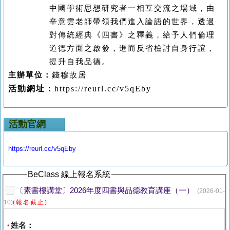
中國學術思想研究者一相互交流之場域，
由
辛意雲老師帶領我們進入論語的世界，
透過
對傳統經典《
四書
》之釋義，給予人們倫理
道德方面之啟發，進而反省檢討自身行誼，
提升自我品德。
主辦
單位
：
錢穆故居
活動
網址：
https://reurl.cc/v5qEby
活動官網
https://reurl.cc/v5qEby
BeClass 線上報名系統
〔素書樓講堂〕2026年度四書與品德教育講座（一）
(2026-01-
10)
(報名截止)
姓名：
*