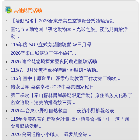
其他熱門活動...
【活動報名】2026台東最美星空導覽音樂體驗活動...
臺北市立動物園「夜之動物園－光影之旅」夜光見面繪活
動...
115年度 SUP立式划槳體驗營 ＠日月潭...
2026音樂山城嬉遊平溪小旅行...
2026 達谷梵祕境探索暨夜間農遊體驗活動...
115/7、8月愛無盡藝術特展~藍晒DIY活動...
115年臺中市原鄉里山淨零行動教育工作坊第三梯次...
碳索世界·嘉倍幸福-2026中嘉集團家庭日...
第三梯次【泰山森林書屋暑期限定活動】原住民族文化親子
密室逃脫～消失的排灣族三寶...
2026年台東小野柳自然教室——夜訪小野柳報名表...
115年食農教育創新整合計畫-田中鎮農會-福「桂」滿「圓」
食農體驗活動...
2026 萬國通路小小職人｜尋夢航空站...