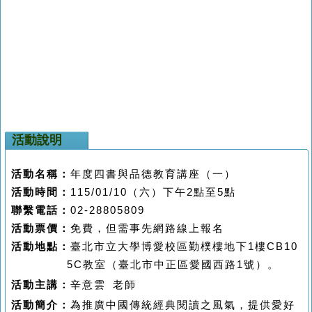
活動說明
活動名稱：
年度四書與品德教育講座
（一）
活動時間：
115/
01/10
（六）下午
2
點至
5
點
聯繫
電話：
02-28805809
活動票價：
免費，但
需事先網路線上報名
活動地點：
臺北市立大學博愛校區
勤樸樓
地下
1
樓
CB10
5C
教室（臺北市中正區愛國西路
1
號）
。
活動主講
：
辛意雲
老師
活動
簡介：
為推廣中國傳統經典閱讀之風氣，提供愛好