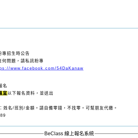
粉專招生時公告
任何問題，請
私訊
粉專
tps://www.facebook.com/54DaKanaw
報名
填寫
以下報名資料，並送出
：姓名/班別/金額。請自備零錢，不找零。可幫朋友代繳。
89
BeClass 線上報名系統