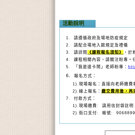
活動說明
1.
請遵循政府及場地防疫規定
2.
請配合場地入館規定及禮儀
3.
請詳閱
《課程報名須知》
，於
4.
課程相關內容，請關注粉專。
5.
「我是達卡鬧」老師粉專：
ht
6.
報名方式：
1).現場報名：直接向老師繳費
2).線上報名：
繳交費用後，再
7.
付款方式：
1).
現場繳費: 請用信封袋註明
2).
街口支付: 帳號: 9068899