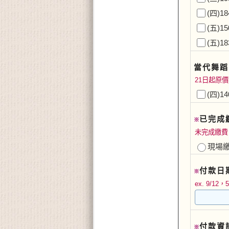
(四)1
(五)1
(五)1
當代舞蹈
21日起原價
(四)1
已完成
※
未完成繳費
現場
付款日
※
ex. 9/12，
付款資
※