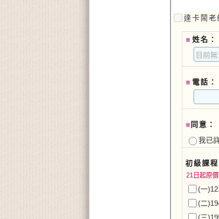
達卡鬧老師
姓名：
※
電話：
※
同意：
※
我已
初級課程
21日起原價
(一)1
(二)1
(三)1