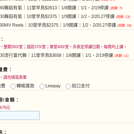
840舞蹈有氧｜11堂早鳥$2613｜1/8開課｜1/1、2/19停課
(尚餘: 7)
500舞蹈有氧｜10堂早鳥$2375｜1/9開課｜1/2、2/20.27停課
(尚餘: 13)
830MV Reels｜10堂早鳥$2375｜1/9開課｜1/2、2/20.27停課
(尚餘: 18)
：
。整期350/堂；插班370/堂；單堂400/堂。非表定停課日期，每周均上課。
400流行當代舞｜11堂早鳥$3658｜1/8開課｜1/1、2/19停課
(尚餘: 11)
繳費：
，請勿填寫表單
繳費
轉帳匯款
Linepay
街口支付
期/金額：
5678元
訊：