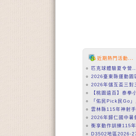
近期熱門活動...
匹克球體驗夏令營..
2026臺東縣運動園
2026年儲互盃三對
【桃園遠百】泰拳小
「佑民Pick民Go
雲林縣115年神射
2026年歸仁國中暑
衡享動作訓練115年8
D3502地區2026