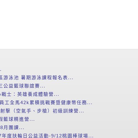
.
區游泳池 暑期游泳課程報名表...
三公益籃球聯誼賽...
戰士：英雄養成體驗營...
」員工全馬42k累積挑戰賽暨健康幣任務...
手射擊（空氣手、步槍）初級訓練營...
假籃球精進營...
月團課...
-27年度扶輪日公益活動-9/12桃園棒球場...