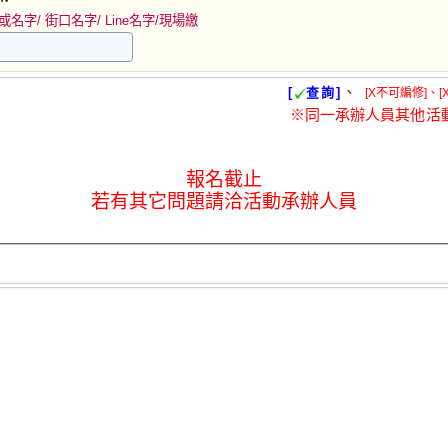
名字/ 街口名字/ Line名字/現場繳
、
[
查詢]
[X不可編修]、[
※同一承辦人員其他活
報名截止
若有其它問題請洽活動承辦人員