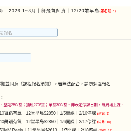
｜2026 1~3月｜舞飛氧師資｜12/20前早鳥
(報名截止)
詳閱並同意《課程報名須知》。若無法配合，請勿勉強報名
：
。整期250/堂；插班270/堂；單堂300/堂。非表定停課日期，每周均上課。
210舞蹈有氧｜12堂早鳥$2850｜1/5開課｜2/16停課
(尚餘: 3)
940舞蹈有氧｜12堂早鳥$2850｜1/6開課｜2/17停課
(尚餘: 10)
950MV Reels｜11堂早鳥$2613｜1/7開課｜2/18停課
(尚餘: 17)