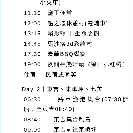
小火車
)
11:10
鹽工便當
12:00
船之棧休憩村
(
電輔車
)
13:15
扇形鹽田
-
生命之樹
14:45
馬沙溝
3d
彩繪村
17:30
豪華
BBQ
饗
宴
19:00
夜間生態活動（
鹽田抓
紅蟳）
住宿
民宿或同等
Day 2
｜東吉、東嶼坪、七美
06:30
將軍漁港集合
(
07
:30
開
船，至
東吉
08
:
4
0)
08:40
東吉集合跳島
09:00
東吉前往東嶼坪