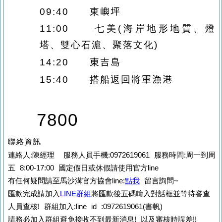
09:40
東
嶼坪
11:00
七美
(
海岸地形地質、燈
塔、雙心石滬、聚落文化
)
14:20
東吉島
15:40
搭船返回
將軍漁港
7800
聯絡資訊
連絡人:陳經理 服務人員手機:0972619061 服務時間:周一到周
五 8:00-17:00 國定假日或休假請使用官方line
有任何疑問請至馬沙溝官方協會line:
點我
留言詢問~
匯款完成請加入
LINE群組
將匯款後五碼輸入對話框並等待審查
人員查核!
群組加入:line id :0972619061(書帆)
請務必加入群組避免接收不到最新消息! 以及審核時誤差!!