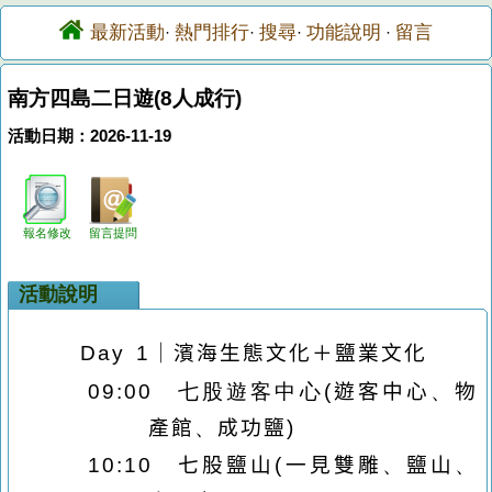
最新活動
熱門排行
搜尋
功能說明
留言
·
·
·
·
南方四島二日遊(8人成行)
活動日期：2026-11-19
報名修改
留言提問
活動說明
Day 1
｜濱海生態文化＋鹽業文化
09:00
七股遊客中心
(
遊客中心
、
物
產館
、
成功鹽
)
10:10
七股鹽山
(
一見雙雕
、
鹽山
、