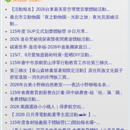
【活動報名】2026台東最美星空導覽音樂體驗活動...
臺北市立動物園「夜之動物園－光影之旅」夜光見面繪活
動...
115年度 SUP立式划槳體驗營 ＠日月潭...
2026 達谷梵祕境探索暨夜間農遊體驗活動...
碳索世界·嘉倍幸福-2026中嘉集團家庭日...
115/7、8月愛無盡藝術特展~藍晒DIY活動...
115年臺中市原鄉里山淨零行動教育工作坊第三梯次...
第三梯次【泰山森林書屋暑期限定活動】原住民族文化親子
密室逃脫～消失的排灣族三寶...
2026年台東小野柳自然教室——夜訪小野柳報名表...
115年食農教育創新整合計畫-田中鎮農會-福「桂」滿「圓」
食農體驗活動...
2026 萬國通路小小職人｜尋夢航空站...
【 2026 日月潭電動船夏季主題活動🛥️💫 】...
115年度食材險趣親子體驗營(二)開始報名囉~...