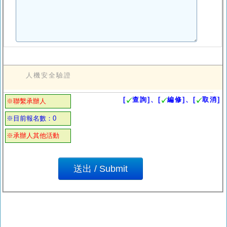
人機安全驗證
[
查詢]、[
編修]、[
取消]
※聯繫承辦人
※目前報名數：0
※承辦人其他活動