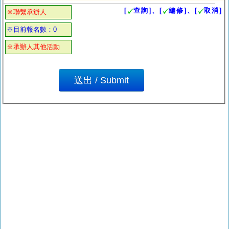
[
查詢]、[
編修]、[
取消]
※聯繫承辦人
※目前報名數：0
※承辦人其他活動