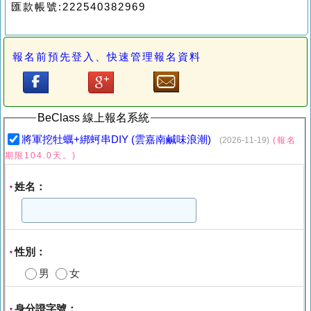
匯款帳號:222540382969
報名前預先登入、快速管理報名資料
BeClass 線上報名系統
將軍挖牡蠣+綁蚵串DIY (雲嘉南鹹味浪潮)
(2026-11-19)
(報名
期限104.0天。)
姓名：
*
性別：
*
男
女
身分證字號：
*