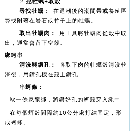
2.
挖牡蠣
+
取殼
尋找牡蠣：
在退潮後的潮間帶或養殖區
尋找附著在岩石或竹子上的牡蠣。
取出牡蠣肉：
用工具將牡蠣肉從殼中取
出，通常會留下空殼。
綁蚵串
清洗與鑽孔：
將取下肉的牡蠣殼清洗乾
淨後，用鑽孔機在殼上鑽孔。
串蚵條：
取一條尼龍繩，將鑽好孔的蚵殼穿入繩中。
o
在每個蚵殼間隔約
10
公分處打結固定，形
o
成蚵條。