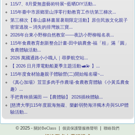
115/7、8月愛無盡藝術特展~藍晒DIY活動...
115年臺中市原鄉里山淨零行動教育工作坊第三梯次...
第三梯次【泰山森林書屋暑期限定活動】原住民族文化親子
密室逃脫～消失的排灣族三寶...
2026年台東小野柳自然教室——夜訪小野柳報名表...
115年食農教育創新整合計畫-田中鎮農會-福「桂」滿「圓」
食農體驗活動...
2026 萬國通路小小職人｜尋夢航空站...
【 2026 日月潭電動船夏季主題活動🛥️💫 】...
115年度食材險趣親子體驗營(二)開始報名囉~...
《真心加場》荳荳多肉手作農場-食農教育體驗《小黃瓜農食
趣》...
手把青秧插滿田 —【農體驗】 2026插秧體驗...
[慈濟大學]115年度親海無礙、樂齡弱勢海洋獨木舟與SUP體
驗活動...
© 2025 -
|
|
關於BeClass
個資保護暨服務聲明
聯絡我們