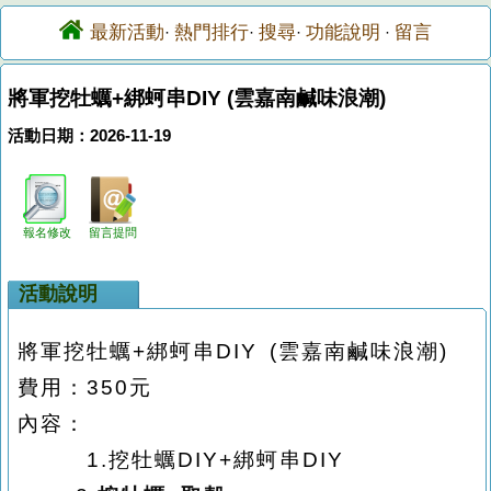
最新活動
熱門排行
搜尋
功能說明
留言
·
·
·
·
將軍挖牡蠣+綁蚵串DIY (雲嘉南鹹味浪潮)
活動日期：2026-11-19
報名修改
留言提問
活動說明
將軍挖牡蠣
+
綁蚵串
DIY
(
雲嘉南鹹味浪潮
)
費用：
350
元
內容：
1.
挖牡蠣
DIY+
綁蚵串
DIY