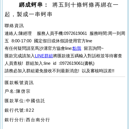
綁成蚵串：
將五到十條蚵條再綁在一
起，製成一串蚵串
聯絡資訊
連絡人:陳經理 服務人員手機:0972619061 服務時間:周一到周
五 8:00-17:00 國定假日或休假請使用官方line
有任何疑問請至馬沙溝官方協會line:
點我
留言詢問~
匯款完成請加入
LINE群組
將匯款後五碼輸入對話框並等待審查
人員查核!
群組加入:line id :0972619061(書帆)
請務必加入群組避免接收不到最新消息! 以及審核時誤差!!
匯款帳號資訊
戶名:陳啓宗
匯款單位:中國信託
銀行代號:822
銀行分行:西台南分行