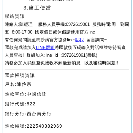
3.
鹽工便當
聯絡資訊
連絡人:陳經理 服務人員手機:0972619061 服務時間:周一到周
五 8:00-17:00 國定假日或休假請使用官方line
有任何疑問請至馬沙溝官方協會line:
點我
留言詢問~
匯款完成請加入
LINE群組
將匯款後五碼輸入對話框並等待審查
人員查核!
群組加入:line id :0972619061(書帆)
請務必加入群組避免接收不到最新消息! 以及審核時誤差!!
匯款帳號資訊
戶名:陳啓宗
匯款單位:中國信託
銀行代號:822
銀行分行:西台南分行
匯款帳號:222540382969