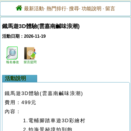
最新活動
熱門排行
搜尋
功能說明
留言
·
·
·
·
鐵馬遊3D體驗(雲嘉南鹹味浪潮)
活動日期：2026-11-19
報名修改
留言提問
活動說明
鐵馬遊
3D
體驗
(
雲嘉南鹹味浪潮
)
費用：
499
元
內容：
1.
電輔腳踏車遊
3D
彩繪村
2.
拍海景秘境拍到飽