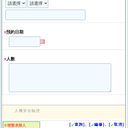
預約日期
※
人數
※
人機安全驗證
[
查詢]、[
編修]、[
取消]
※聯繫承辦人