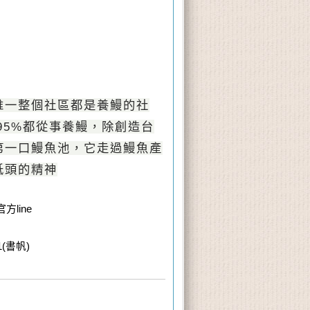
唯一整個社區都是養鰻的社
95%
都從事養鰻，除創造台
第一口鰻魚池，它走過鰻魚產
低頭的精神
方line
61(書帆)