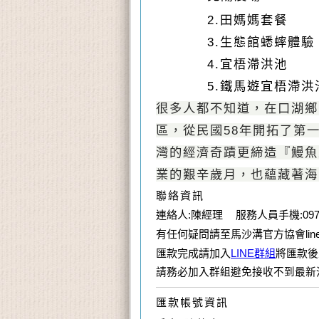
2.
田媽媽套餐
3.
生態館蟋蟀體驗
4.
宜梧滯洪池
5.
鐵馬遊宜梧滯洪
很多人都不知道，在口湖鄉
區，從民國
58
年開拓了第
灣的經濟奇蹟更締造『鰻魚
業的艱辛歲月，也蘊藏著海
聯絡資訊
連絡人:陳經理 服務人員手機:09726
有任何疑問請至馬沙溝官方協會line
匯款完成請加入
LINE群組
將匯款後
請務必加入群組避免接收不到最新消
匯款帳號資訊