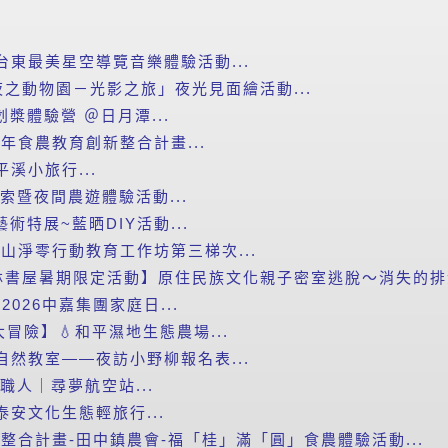
台東最美星空導覽音樂體驗活動...
之動物園－光影之旅」夜光見面繪活動...
划槳體驗營 ＠日月潭...
年食農教育創新整合計畫...
平溪小旅行...
探索暨夜間農遊體驗活動...
藝術特展~藍晒DIY活動...
里山淨零行動教育工作坊第三梯次...
書屋暑期限定活動】原住民族文化親子密室逃脫～消失的排灣
2026中嘉集團家庭日...
滴大冒險】💧和平濕地生態農場...
自然教室——夜訪小野柳報名表...
小職人｜尋夢航空站...
泰安文化生態輕旅行...
新整合計畫-田中鎮農會-福「桂」滿「圓」食農體驗活動...