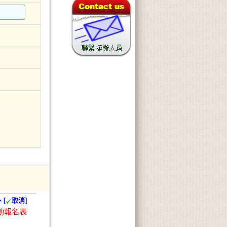
、[
取消]
動報名表