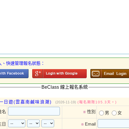
入、快速管理報名狀態：
BeClass 線上報名系統
一日遊(雲嘉南鹹味浪潮)
(2026-11-19)
(報名期限105.3天。)
姓名
性別
※
男
女
生日
Email
※