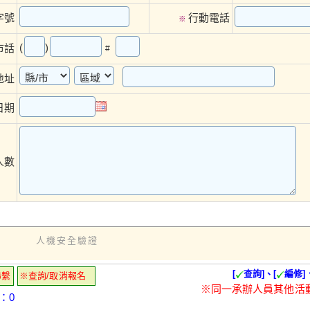
字號
行動電話
※
(
)
市話
#
地址
日期
人數
人機安全驗證
[
查詢]、[
編修]
聯繫
※查詢/取消報名
※同一承辦人員其他活
：0