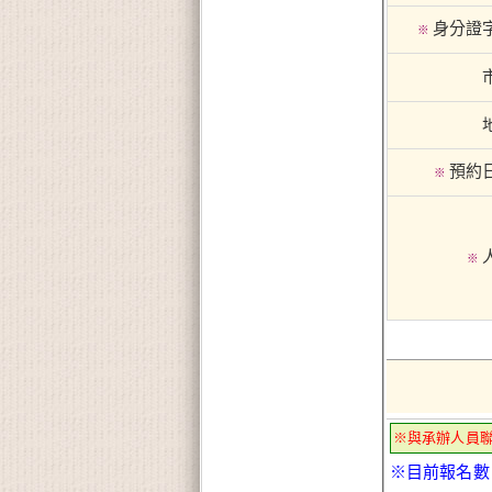
身分證
※
預約
※
※
※與承辦人員
※目前報名數