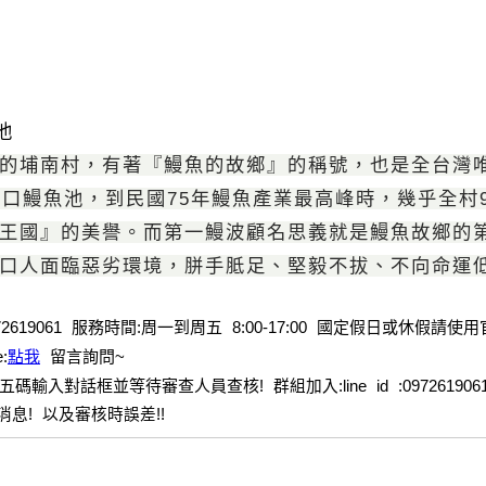
池
的埔南村，有著『鰻魚的故鄉』的稱號，也是全台灣
一口鰻魚池，到民國
75
年鰻魚產業最高峰時，幾乎全村
王國』的美譽。而第一鰻波顧名思義就是鰻魚故鄉的
口人面臨惡劣環境，胼手胝足、堅毅不拔、不向命運
19061 服務時間:周一到周五 8:00-17:00 國定假日或休假請使用官
:
點我
留言詢問~
五碼輸入對話框並等待審查人員查核!
群組加入:line id :09726190
息! 以及審核時誤差!!