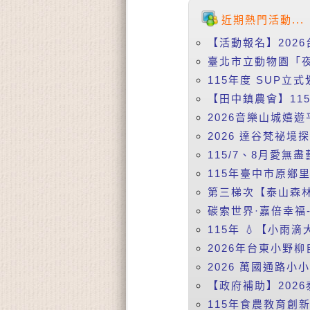
近期熱門活動...
【活動報名】2026
臺北市立動物園「夜
115年度 SUP立式
【田中鎮農會】115
2026音樂山城嬉遊
2026 達谷梵祕境
115/7、8月愛無盡
115年臺中市原鄉
第三梯次【泰山森林
碳索世界·嘉倍幸福-
115年 💧【小雨
2026年台東小野柳
2026 萬國通路小
【政府補助】2026
115年食農教育創