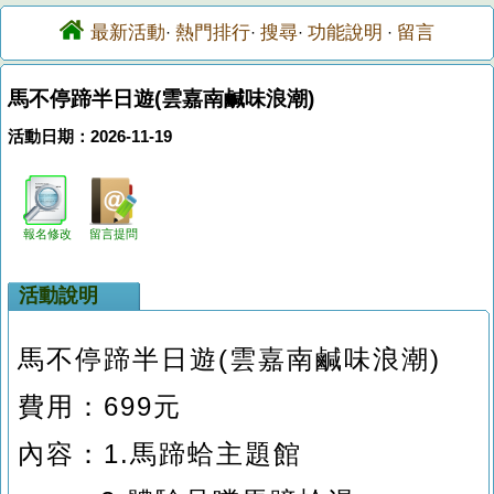
最新活動
熱門排行
搜尋
功能說明
留言
·
·
·
·
馬不停蹄半日遊(雲嘉南鹹味浪潮)
活動日期：2026-11-19
報名修改
留言提問
活動說明
馬不停蹄半日遊
(
雲嘉南鹹味浪潮
)
費用：
699
元
內容：
1.
馬蹄蛤主題館