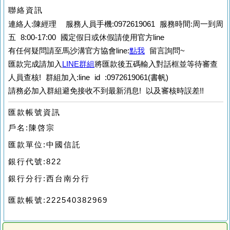
聯絡資訊
連絡人:陳經理 服務人員手機:0972619061 服務時間:周一到周
五 8:00-17:00 國定假日或休假請使用官方line
有任何疑問請至馬沙溝官方協會line:
點我
留言詢問~
匯款完成請加入
LINE群組
將匯款後五碼輸入對話框並等待審查
人員查核!
群組加入:line id :0972619061(書帆)
請務必加入群組避免接收不到最新消息! 以及審核時誤差!!
匯款帳號資訊
戶名:陳啓宗
匯款單位:中國信託
銀行代號:822
銀行分行:西台南分行
匯款帳號:222540382969