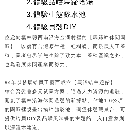
2.
體驗品嚐馬蹄蛤湯
3.
體驗生態戲水池
4.
體驗貝殼
DIY
位處於雲林縣西南沿海金湖村裡的【馬蹄蛤休閒園
區】，以復育台灣原生種「紅樹蜆」而發展人工養
殖，業者曾界崇先生除了致力本土養殖產業之外，
也為發展休閒產業而努力。
94
年以發展蛤貝工藝而成立【馬蹄蛤主題館】，
結合勞委會多元就業方案，透過人力資源的進駐，
開創了雲林沿海休閒遊憩的新據點。
佔地
1.6
公頃
的園區裡規畫出摸蛤體驗池、碉堡休憩觀景台、可
提供蛤貝
DIY
及品嚐風味餐的主題館，入口意象則
以漂流木建造。