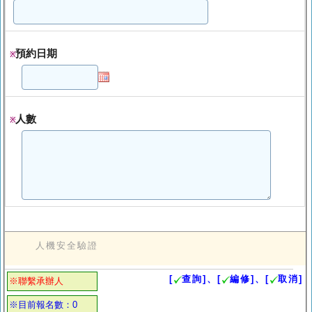
預約日期
※
人數
※
人機安全驗證
[
查詢]、[
編修]、[
取消]
※聯繫承辦人
※目前報名數：0