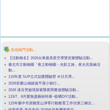
其他熱門活動...
【活動報名】2026台東最美星空導覽音樂體驗活動...
臺北市立動物園「夜之動物園－光影之旅」夜光見面繪活
動...
115年度 SUP立式划槳體驗營 ＠日月潭...
2026音樂山城嬉遊平溪小旅行...
2026 達谷梵祕境探索暨夜間農遊體驗活動...
115/7、8月愛無盡藝術特展~藍晒DIY活動...
115年臺中市原鄉里山淨零行動教育工作坊第三梯次...
碳索世界·嘉倍幸福-2026中嘉集團家庭日...