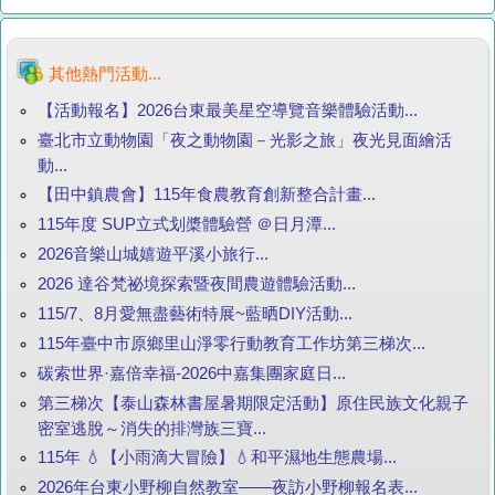
其他熱門活動...
【活動報名】2026台東最美星空導覽音樂體驗活動...
臺北市立動物園「夜之動物園－光影之旅」夜光見面繪活
動...
【田中鎮農會】115年食農教育創新整合計畫...
115年度 SUP立式划槳體驗營 ＠日月潭...
2026音樂山城嬉遊平溪小旅行...
2026 達谷梵祕境探索暨夜間農遊體驗活動...
115/7、8月愛無盡藝術特展~藍晒DIY活動...
115年臺中市原鄉里山淨零行動教育工作坊第三梯次...
碳索世界·嘉倍幸福-2026中嘉集團家庭日...
第三梯次【泰山森林書屋暑期限定活動】原住民族文化親子
密室逃脫～消失的排灣族三寶...
115年 💧【小雨滴大冒險】💧和平濕地生態農場...
2026年台東小野柳自然教室——夜訪小野柳報名表...