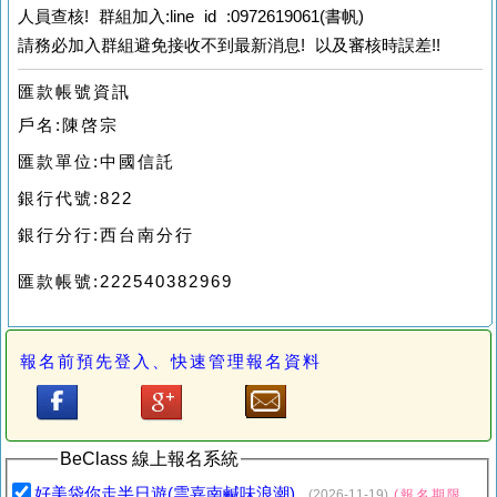
人員查核!
群組加入:line id :0972619061(書帆)
請務必加入群組避免接收不到最新消息! 以及審核時誤差!!
匯款帳號資訊
戶名:陳啓宗
匯款單位:中國信託
銀行代號:822
銀行分行:西台南分行
匯款帳號:222540382969
報名前預先登入、快速管理報名資料
BeClass 線上報名系統
好美袋你走半日遊(雲嘉南鹹味浪潮)
(2026-11-19)
(報名期限