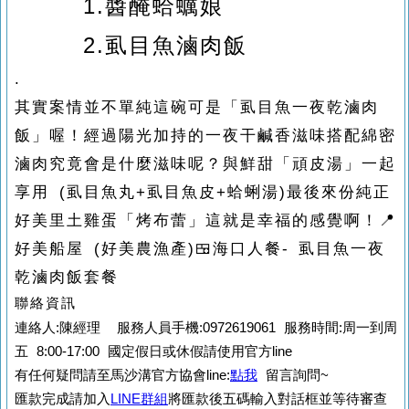
1.
醬醃蛤蠣娘
2.
虱目魚滷肉飯
.
其實案情並不單純
這碗可是「虱目魚一夜乾滷肉
飯」喔！
經過陽光加持的一夜干
鹹香滋味搭配綿密
滷肉
究竟會是什麼滋味呢？
與鮮甜「頑皮湯」一起
享用
(
虱目魚丸
+
虱目魚皮
+
蛤蜊湯
)
最後來份純正
好美里土雞蛋「烤布蕾」
這就是幸福的感覺啊！
📍
好美船屋
(
好美農漁產
)
🍱
海口人餐
-
虱目魚一夜
乾滷肉飯套餐
聯絡資訊
連絡人:陳經理 服務人員手機:0972619061 服務時間:周一到周
五 8:00-17:00 國定假日或休假請使用官方line
有任何疑問請至馬沙溝官方協會line:
點我
留言詢問~
匯款完成請加入
LINE群組
將匯款後五碼輸入對話框並等待審查