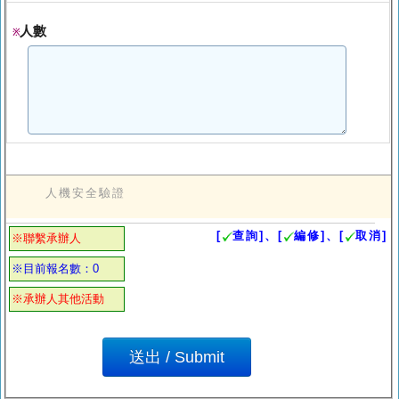
人數
※
人機安全驗證
[
查詢]、[
編修]、[
取消]
※聯繫承辦人
※目前報名數：0
※承辦人其他活動