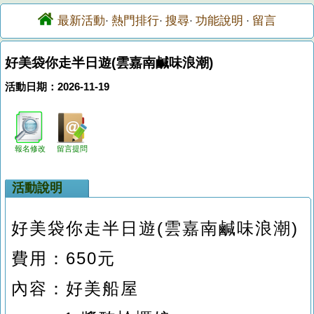
最新活動
熱門排行
搜尋
功能說明
留言
·
·
·
·
好美袋你走半日遊(雲嘉南鹹味浪潮)
活動日期：2026-11-19
報名修改
留言提問
活動說明
好美袋你走半日遊
(
雲嘉南鹹味浪潮
)
費用：
650
元
內容：好美船屋