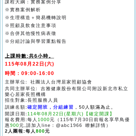
課程大綱：實務案例分享
※實務案例解析
※生理構造＋簡易機轉說明
※照顧及飲食注意事項
※合併其他慢性病表徵
※分組討論與學習重點報告
上課時數
:
共6
小時。
115
年08
月
22
日
(六
)
時間：09:00-16:00
主辦單位: 社團法人台灣居家照顧協會
共同主辦單位: 吉雅健康股份有限公司附設新北市私立
樂心居家長照機構
招生對象
:
長照服務人員
訓練名額
:
確定開班，分組練習
，50人額滿為止。
開課日期:
114年08月22日(星期六)
【確定開課】
報名費用:每人
1000
元（115年7月30日前報名享早鳥優
惠
900
元,請加入line：@abc1966 瞭解詳情）
2人團報
:
每人
800
元