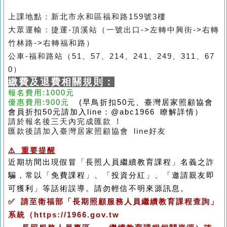
上課地點：新北市永和區福和路159號3樓
大眾運輸：捷運-頂溪站（一號出口->左轉中興街->右轉
竹林路->右轉福和路）
公車-福和路站（51、57、214、241、249、311、67
0）
繳費及退費相關規則：
報名費用:1000元
優惠費用:900元
(早鳥折扣50元、臺灣居家照顧協會
會員折扣50元請加入line：@abc1966 瞭解詳情）
請於報名後三天內完成匯款 !
匯款後請加入臺灣居家照顧協會 line好友
⚠️ 重要提醒
近期坊間出現假冒「長照人員繼續教育課程」名義之詐
騙，常以「免費課程」、「投資分紅」、「邀請親友即
可獲利」等話術誤導。請勿輕信不明來源訊息。
✅ 請至衛福部「長期照顧服務人員繼續教育課程查詢」
系統（https://1966.gov.tw