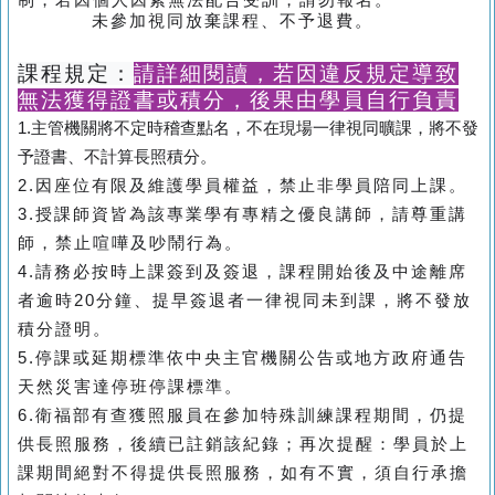
未參加視同放棄課程、不予退費。
課程規定：
請詳細閱讀，若因違反規定導致
無法獲得證書或積分，後果由學員自行負責
1.主管機關將不定時稽查點名，不在現場一律視同曠課，將不發
予證書、不計算長照積分。
2.因座位有限及維護學員權益，禁止非學員陪同上課。
3.授課師資皆為該專業學有專精之優良講師，請尊重講
師，禁止喧嘩及吵鬧行為。
4.請務必按時上課簽到及簽退，課程開始後及中途離席
者逾時20分鐘、提早簽退者一律視同未到課，將不發放
積分證明。
5.停課或延期標準依中央主官機關公告或地方政府通告
天然災害達停班停課標準。
6.衛福部有查獲照服員在參加特殊訓練課程期間，仍提
供長照服務，後續已註銷該紀錄；再次提醒：學員於上
課期間絕對不得提供長照服務，如有不實，須自行承擔