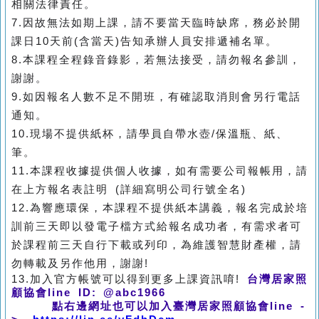
相關法律責任。
7.因故無法如期上課，請不要當天臨時缺席，務必於開
課日10天前(含當天)告知承辦人員安排遞補名單。
8.本課程全程錄音錄影，若無法接受，請勿報名參訓，
謝謝。
9.如因報名人數不足不開班，有確認取消則會另行電話
通知。
10.現場不提供紙杯，請學員自帶水壺/保溫瓶、紙、
筆。
11.本課程收據提供個人收據，如有需要公司報帳用，請
在上方報名表註明 (詳細寫明公司行號全名)
12.為響應環保，本課程不提供紙本講義，報名完成於培
訓前三天即以發電子檔方式給報名成功者，有需求者可
於課程前三天自行下載或列印，為維護智慧財產權，請
勿轉載及另作他用，謝謝!
13.加入官方帳號可以得到更多上課資訊唷!
台灣居家照
顧協會line ID: @abc1966
點右邊網址也可以加入臺灣居家照顧協會line -