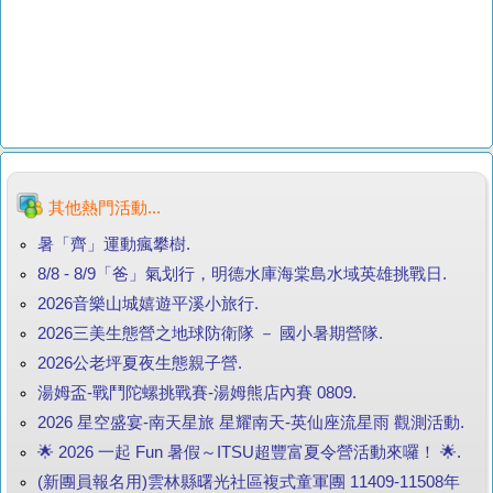
其他熱門活動...
暑「齊」運動瘋攀樹.
8/8 - 8/9「爸」氣划行，明德水庫海棠島水域英雄挑戰日.
2026音樂山城嬉遊平溪小旅行.
2026三美生態營之地球防衛隊 － 國小暑期營隊.
2026公老坪夏夜生態親子營.
湯姆盃-戰鬥陀螺挑戰賽-湯姆熊店內賽 0809.
2026 星空盛宴-南天星旅 星耀南天-英仙座流星雨 觀測活動.
🌟 2026 一起 Fun 暑假～ITSU超豐富夏令營活動來囉！ 🌟.
(新團員報名用)雲林縣曙光社區複式童軍團 11409-11508年