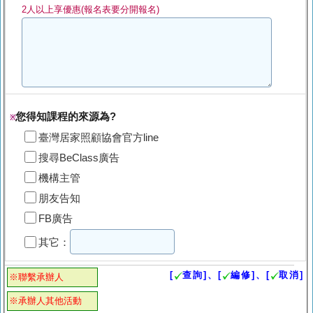
2人以上享優惠(報名表要分開報名)
您得知課程的來源為?
※
臺灣居家照顧協會官方line
搜尋BeClass廣告
機構主管
朋友告知
FB廣告
其它：
[
查詢]、[
編修]、[
取消]
※聯繫承辦人
※承辦人其他活動