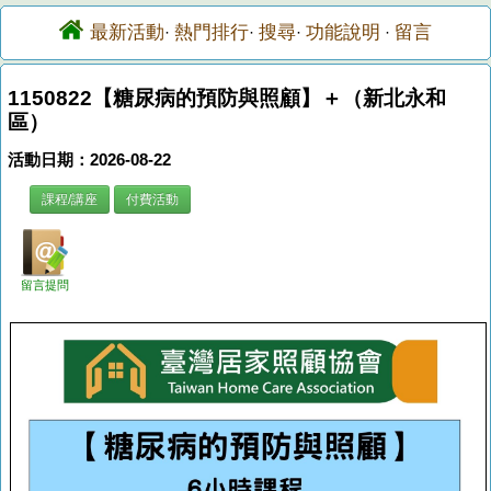
最新活動
熱門排行
搜尋
功能說明
留言
·
·
·
·
1150822【糖尿病的預防與照顧】＋（新北永和
區）
活動日期：2026-08-22
課程/講座
付費活動
留言提問