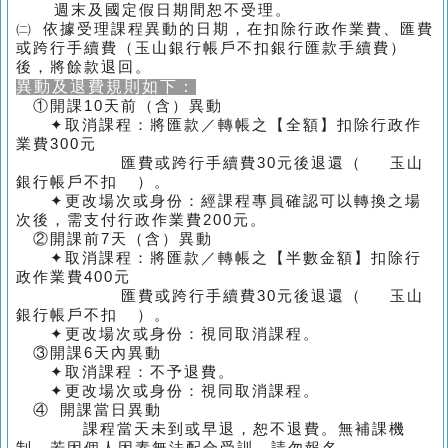
週末及國定假日期間恕不受理。
㈡ 依據受理課程異動的日期，在扣除行政作業費、匯費
或跨行手續費（玉山銀行帳戶不扣銀行匯款手續費）
後，將餘款退回。
異動及退費規則如下：
①開課10天前（含）異動
✦取消課程：將匯款／轉帳之【全額】扣除行政作
業費300元
匯費或跨行手續費30元後退還（ 玉山
銀行帳戶不扣 ）。
✦更改場次或身份：經課程專員確認可以轉換之場
次後，需支付行政作業費200元。
②開課前7天（含）異動
✦取消課程：將匯款／轉帳之【半數金額】扣除行
政作業費400元
匯費或跨行手續費30元後退還（ 玉山
銀行帳戶不扣 ）。
✦更改場次或身份：視同取消課程。
③開課6天內異動
✦取消課程：不予退費。
✦更改場次或身份：視同取消課程。
④ 開課當日異動
課程當天未到或早退，恕不退費。無補課機
制，若因個人因素無法配合受訓，請勿報名。