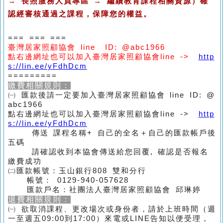
→ 長照服務人員專區 → 繼續教育課程相關資源）確
認經審核通過之課程，保障您的權益。
=== === ===
臺灣居家照顧協會 line ID: @abc1966
點右邊網址也可以加入臺灣居家照顧協會line ->
http
s://lin.ee/yFdhDcm
=========
繳費相關規則：
㈠ 匯款後請一定要加入臺灣居家照顧協會 line ID: @
abc1966
點右邊網址也可以加入臺灣居家照顧協會line ->
http
s://lin.ee/yFdhDcm
傳送 課程名稱+ 自己的全名＋自己的匯款帳戶後
五碼
請確認收到本協會傳送給您回覆, 確認是否報名
繳費成功
㈡匯款帳號：玉山銀行808 雙和分行
帳號： 0129-940-057628
匯款戶名：社團法人臺灣居家照顧協會 邱琳婷
退費相關規則：
㈠ 欲取消課程、更改場次或身份者，請於上班時間（週
一至週五09:00到17:00）來電或LINE告知以便受理，