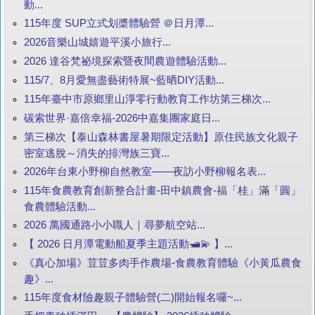
動...
115年度 SUP立式划槳體驗營 ＠日月潭...
2026音樂山城嬉遊平溪小旅行...
2026 達谷梵祕境探索暨夜間農遊體驗活動...
115/7、8月愛無盡藝術特展~藍晒DIY活動...
115年臺中市原鄉里山淨零行動教育工作坊第三梯次...
碳索世界·嘉倍幸福-2026中嘉集團家庭日...
第三梯次【泰山森林書屋暑期限定活動】原住民族文化親子
密室逃脫～消失的排灣族三寶...
2026年台東小野柳自然教室——夜訪小野柳報名表...
115年食農教育創新整合計畫-田中鎮農會-福「桂」滿「圓」
食農體驗活動...
2026 萬國通路小小職人｜尋夢航空站...
【 2026 日月潭電動船夏季主題活動🛥️💫 】...
《真心加場》荳荳多肉手作農場-食農教育體驗《小黃瓜農食
趣》...
115年度食材險趣親子體驗營(二)開始報名囉~...