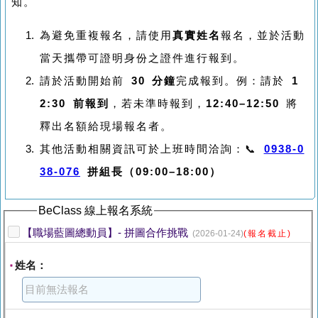
知。
為避免重複報名，請使用
真實姓名
報名，並於活動
當天攜帶可證明身份之證件進行報到。
請於活動開始前
30 分鐘
完成報到。例：請於
1
2:30 前報到
，若未準時報到，
12:40–12:50
將
釋出名額給現場報名者。
其他活動相關資訊可於上班時間洽詢：📞
0938-0
38-076
拼組長（09:00–18:00）
BeClass 線上報名系統
【職場藍圖總動員】- 拼圖合作挑戰
(2026-01-24)
(報名截止)
姓名：
*