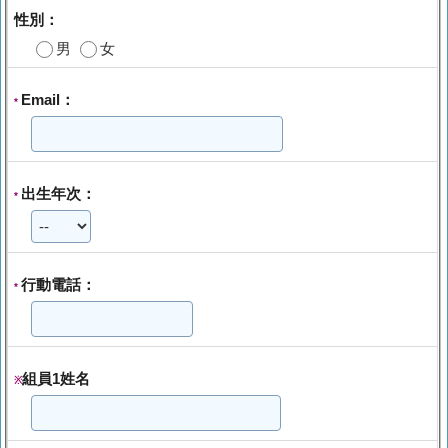
性別：
男
女
Email：
*
出生年次：
*
行動電話：
*
組員1姓名
※