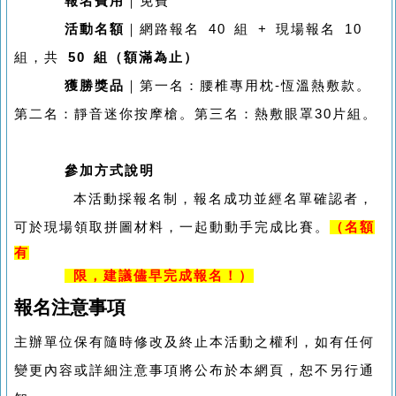
報名費用
｜免費
活動名額
｜網路報名 40 組 + 現場報名 10
組，共
50 組（額滿為止）
獲勝獎品
｜第一名：腰椎專用枕-恆溫熱敷款。
第二名：靜音迷你按摩槍。第三名：熱敷眼罩30片組。
參加方式說明
本活動採報名制，報名成功並經名單確認者，
可於現場領取拼圖材料，一起動動手完成比賽。
（名額
有
限，建議儘早完成報名！）
報名注意事項
主辦單位保有隨時修改及終止本活動之權利，如有任何
變更內容或詳細注意事項將公布於本網頁，恕不另行通