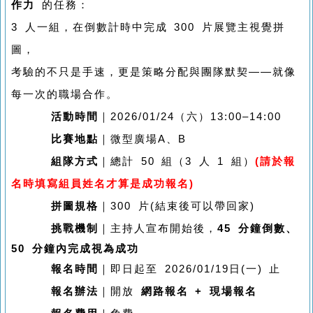
作力
的任務：
3 人一組，在倒數計時中完成 300 片展覽主視覺拼
圖，
考驗的不只是手速，更是策略分配與團隊默契——就像
每一次的職場合作。
活動時間
｜2026/01/24（六）13:00–14:00
比賽地點
｜微型廣場A、B
組隊方式
｜總計 50 組（3 人 1 組）
(請於報
名時填寫組員姓名才算是成功報名
)
拼圖規格
｜300 片(結束後可以帶回家)
挑戰機制
｜主持人宣布開始後，
45 分鐘倒數、
50 分鐘內完成視為成功
報名時間
｜即日起至 2026/01/19日(一) 止
報名辦法
｜開放
網路報名 + 現場報名