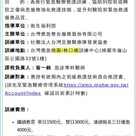
目
的：
為推行緊急醫療救護訓練，協助到院前或轉
院之傷病患服務強化救護技能，提升到醫院前緊急救護
服務品質。
指導單位：
衛生福利部
主辦單位：
台灣應急整合服務股份有限公司
訓練單位：
社團法人台灣災難醫療隊發展協會
訓練地點：
台灣應急
桃園/林口總
訓練中心(桃園市龜山
區公園路32號1樓)
課程負責人：翁一銘
急診專科醫師
訓練對象：
應持有效期內之初級救護技術員合格證書。
(請先至緊急醫療管理系統
https://ems.mohw.gov.tw/
Account/Index
確認目前累計時數)
訓練費用：
繼續教育 單日1500元。雙日3000元。連續報名三日優惠
4000元。