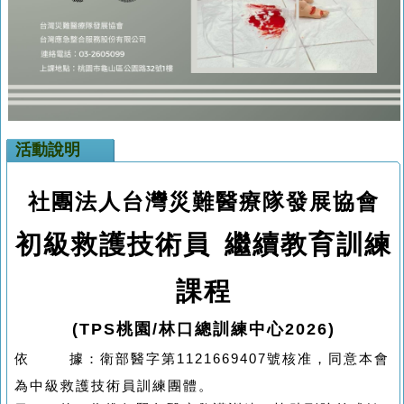
活動說明
社團法人台灣災難醫療隊發展協會
初級救護技術員 繼續教育
訓練
課程
(TPS桃園/林口總訓練中心2026)
依
據：衛部醫字第
1121669407
號核准，同意本會
為中級救護技術員訓練團體。