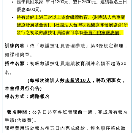
舊學員回娘家
單日1300元。雙日2600元
。連續報名三日
優惠
3500元。
持有
曾經上過三次以上協會繼續教育、
{財團法人急重症
醫療發展基金會}、{社團法人台灣災難醫療隊發展協會}所
發行之初級救護技術員證書可享有
學員回娘家優惠價
。
訓練內容：
依「救護技術員管理辦法」第
3
條規定辦理，
如課程簡章
。
招生名額：
初級救護技術員繼續教育
訓練名額不超過
30
名。
(
每梯次複訓人數
未超過
10
人
，將取消班次，
本會得另行公告
)
報名方式：網路報名
報名時間：
公告日起至各班開課
前一周
，完成所有報名
手續
(
含繳費
)
。
課程費用請於報名後五日內完成繳款，報名順序將依繳