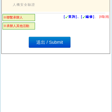
人機安全驗證
[
查詢]、[
編修]
、
[X取消]
※聯繫承辦人
※承辦人其他活動