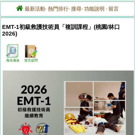
最新活動
熱門排行
搜尋
功能說明
留言
·
·
·
·
EMT-1初級救護技術員「複訓課程」(桃園/林口
2026)
報名修改
留言提問