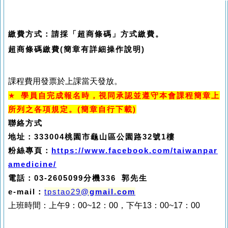
繳費方式：請採「超商條碼」方式繳費。
超商條碼繳費(簡章有詳細操作說明)
課程費用發票於上課當天發放。
★
學員自完成報名時，視同承認並遵守本會課程簡章上
所列之各項規定。(簡章自行下載)
聯絡方式
地址：333004桃園市龜山區公園路32號1樓
粉絲專頁：
https://www.facebook.com/taiwanpar
amedicine/
電話：
03-2605099分機336 郭先生
e-mail
：
tpstao29
@gmail.com
上班時間：上午9：00~12：00，下午13：00~17：00