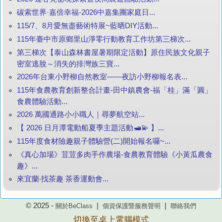
碳索世界·嘉倍幸福-2026中嘉集團家庭日...
115/7、8月愛無盡藝術特展~藍晒DIY活動...
115年臺中市原鄉里山淨零行動教育工作坊第三梯次...
第三梯次【泰山森林書屋暑期限定活動】原住民族文化親子
密室逃脫～消失的排灣族三寶...
2026年台東小野柳自然教室——夜訪小野柳報名表...
115年食農教育創新整合計畫-田中鎮農會-福「桂」滿「圓」
食農體驗活動...
2026 萬國通路小小職人｜尋夢航空站...
【 2026 日月潭電動船夏季主題活動🛥️💫 】...
115年度食材險趣親子體驗營(二)開始報名囉~...
《真心加場》荳荳多肉手作農場-食農教育體驗《小黃瓜農食
趣》...
來宜蘭‧找茶趣 茶香運動會...
© 2025 -
|
|
關於BeClass
個資保護暨服務聲明
聯絡我們
切換至桌上電腦模式