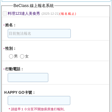
BeClass 線上報名系統
料理123達人美食秀
(2025-12-21)
(報名截止)
姓名：
*
性別：
*
男
女
行動電話：
*
ＨAPPY GO卡號：
＊請提早１０分至7F開放廚房進行報到。