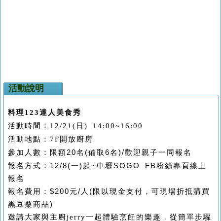
活動說明
料理
123
達人美食秀
活動時間：
12/21(
日
) 14:00~16:00
活動地點：
7F
開放廚房
參加人數：限額
20
名
(
備取
6
名
)/歡迎親子一同報名
報名方式：
12/8(
一
)
起
~
中壢
SOGO FB
粉絲專頁線上
報名
報名費用：
$200
元
/
人
(
限以現金支付，可現場折抵購買
黑豆桑商品
)
邀請大家與主廚
jerry
一起體驗烹飪的樂趣，從簡單步驟