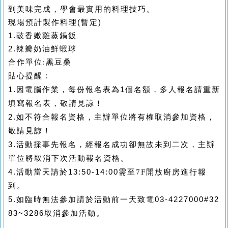
到美味完成，學會最實用的料理技巧。
現場預計製作料理(暫定)
1.豉香嫩雞蒸鍋飯
2.辣瓣奶油鮮蝦球
合作單位
:
黑豆桑
貼心提醒：
1.
因電腦作業，每份報名表為
1
個名額，多人報名請重新
填寫報名表，敬請見諒！
2.
如不符合報名資格，主辦單位將有權取消參加資格，
敬請見諒！
3.
活動採事先報名，經報名成功卻無故未到二次，主辦
單位將取消下次活動報名資格。
4.
活動當天請於
13:50-14:00
需至
進行報
7F
開放廚房
到。
5.
如臨時無法參加請於活動前一天致電
03-4227000#32
83~3286
取消參加活動。