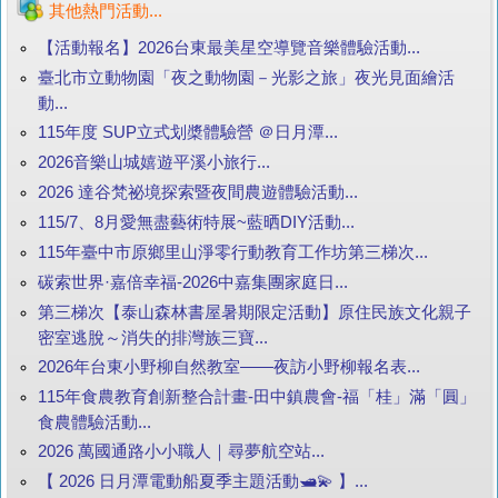
其他熱門活動...
【活動報名】2026台東最美星空導覽音樂體驗活動...
臺北市立動物園「夜之動物園－光影之旅」夜光見面繪活
動...
115年度 SUP立式划槳體驗營 ＠日月潭...
2026音樂山城嬉遊平溪小旅行...
2026 達谷梵祕境探索暨夜間農遊體驗活動...
115/7、8月愛無盡藝術特展~藍晒DIY活動...
115年臺中市原鄉里山淨零行動教育工作坊第三梯次...
碳索世界·嘉倍幸福-2026中嘉集團家庭日...
第三梯次【泰山森林書屋暑期限定活動】原住民族文化親子
密室逃脫～消失的排灣族三寶...
2026年台東小野柳自然教室——夜訪小野柳報名表...
115年食農教育創新整合計畫-田中鎮農會-福「桂」滿「圓」
食農體驗活動...
2026 萬國通路小小職人｜尋夢航空站...
【 2026 日月潭電動船夏季主題活動🛥️💫 】...