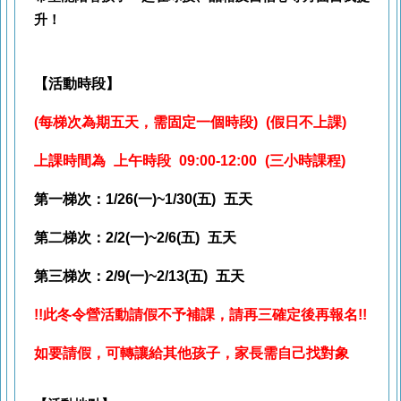
升！
【活動時段】
(每梯次為期五天，需固定一個時段) (假日不上課)
上課時間為 上午時段 09:00-12:00 (三小時課程)
第一梯次：1/26(一)~1/30(五) 五
天
第二
梯次：2/2(一)~2/6(五) 五
天
第三梯次：2/9(一)~2/13(五) 五
天
!!此冬令營活動請假不予補課，請再三確定後再報名
!!
如要請假
，
可轉讓給其他孩子
，
家長需自己找對象