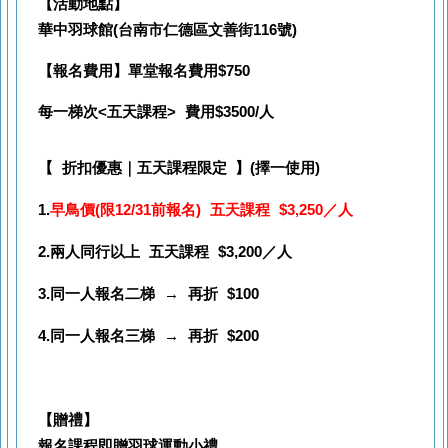
【活動地點】
華中羽球館(台南市仁德區文善街116號)
【報名費用】
單堂報名費用$750
每一
梯次<五天課程> 費用$3500/人
【 折扣優
惠
｜五天課程限定
】(擇一使用)
1.
早鳥價(限12/31前報名)
五天課程 $3,250／人
2.
兩人同行以上
五天課程 $3,200／人
3.
同一人報名二梯 → 再折 $100
4.同一人報名三梯 → 再折 $200
【贈禮】
報名課程即贈羽球運動小禮