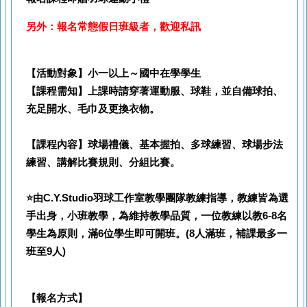
另外：報名常態假日班級者，歡迎私訊
【活動對象】小一以上～國中在學學生
【課程需知】上課時請穿著運動服、球鞋
，
並自備球拍、
充足開水、毛巾及更換衣物。
【課程內容】球場禮儀、基本握拍、多球練習、球場步法
練習、講解比賽規則、分組比賽。
⭐由C.Y.Studio羽球工作室教學團隊教練指導，教練皆為選
手出身，小班教學，為維持教學品質，一位教練以教6-8名
學生為原則，滿6位學生即可開班。
(8人滿班
，補課最多一
班至9人
)
【報名方式】