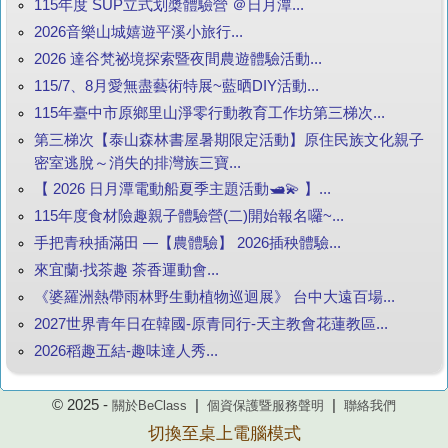
115年度 SUP立式划槳體驗營 ＠日月潭...
2026音樂山城嬉遊平溪小旅行...
2026 達谷梵祕境探索暨夜間農遊體驗活動...
115/7、8月愛無盡藝術特展~藍晒DIY活動...
115年臺中市原鄉里山淨零行動教育工作坊第三梯次...
第三梯次【泰山森林書屋暑期限定活動】原住民族文化親子
密室逃脫～消失的排灣族三寶...
【 2026 日月潭電動船夏季主題活動🛥️💫 】...
115年度食材險趣親子體驗營(二)開始報名囉~...
手把青秧插滿田 —【農體驗】 2026插秧體驗...
來宜蘭‧找茶趣 茶香運動會...
《婆羅洲熱帶雨林野生動植物巡迴展》 台中大遠百場...
2027世界青年日在韓國-原青同行-天主教會花蓮教區...
2026稻趣五結-趣味達人秀...
© 2025 -
|
|
關於BeClass
個資保護暨服務聲明
聯絡我們
切換至桌上電腦模式