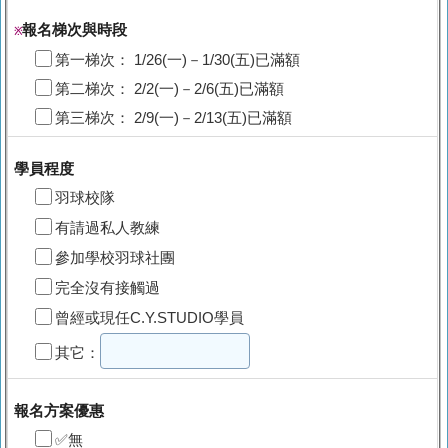
報名梯次與時段
※
第一梯次： 1/26(一)－1/30(五)已滿額
第二梯次： 2/2(一)－2/6(五)已滿額
第三梯次： 2/9(一)－2/13(五)已滿額
學員程度
羽球校隊
有請過私人教練
參加學校羽球社團
完全沒有接觸過
曾經或現任C.Y.STUDIO學員
其它：
報名方案優惠
✅無