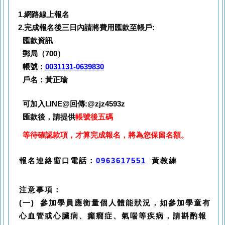
1.網路線上報名
2.完成報名後三日內請將費用匯款至帳戶:
匯款資訊
郵局（700）
帳號：
0031131-0639830
戶名：黃正瑜
可加入LINE@回傳:@zjz4593z
匯款後，請提供
帳號後五碼
等待確認款項
，
才算完成報名
，
將為您保留名額
。
報名連絡窗口電話：
0963617551
黃教練
注意事項：
(一) 參加學員應衡量個人體能狀況，如參加學童有
心血管或心臟病、癲癇症、氣喘等疾病，請斟酌報