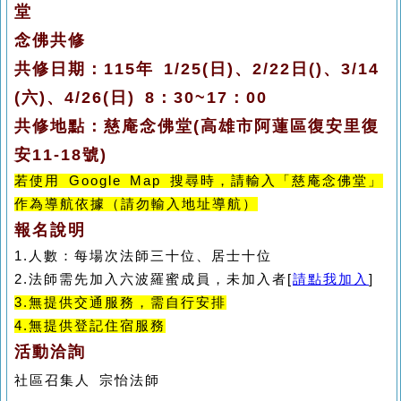
堂
念佛共修
共修日期：115年
1/25(
日
)、2/22
日
()、3/14
(六)、4/26(日)
8：30~17：00
共修地點：慈庵念佛堂(高雄市阿蓮區復安里復
安11-18號)
若使用 Google Map 搜尋時，請輸入「慈庵念佛堂」
作為導航依據（請勿輸入地址導航）
報名說明
1.
人數：每場次法師
三十位
、居士
十位
2.
法師需先加入六波羅蜜成員，未加入者
[
請點我加入
]
3.無提供交通服務，需自行安排
4.無提供登記住宿服務
活動洽詢
社區召集人 宗怡法師