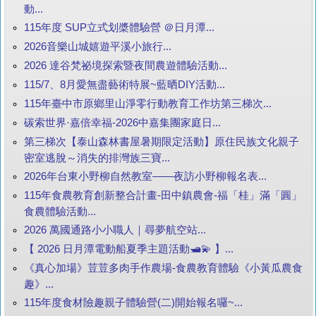
動...
115年度 SUP立式划槳體驗營 ＠日月潭...
2026音樂山城嬉遊平溪小旅行...
2026 達谷梵祕境探索暨夜間農遊體驗活動...
115/7、8月愛無盡藝術特展~藍晒DIY活動...
115年臺中市原鄉里山淨零行動教育工作坊第三梯次...
碳索世界·嘉倍幸福-2026中嘉集團家庭日...
第三梯次【泰山森林書屋暑期限定活動】原住民族文化親子
密室逃脫～消失的排灣族三寶...
2026年台東小野柳自然教室——夜訪小野柳報名表...
115年食農教育創新整合計畫-田中鎮農會-福「桂」滿「圓」
食農體驗活動...
2026 萬國通路小小職人｜尋夢航空站...
【 2026 日月潭電動船夏季主題活動🛥️💫 】...
《真心加場》荳荳多肉手作農場-食農教育體驗《小黃瓜農食
趣》...
115年度食材險趣親子體驗營(二)開始報名囉~...