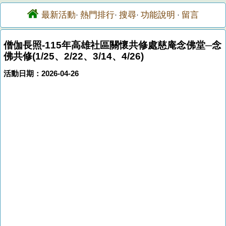
最新活動
熱門排行
搜尋
功能說明
留言
·
·
·
·
僧伽長照-115年高雄社區關懷共修處慈庵念佛堂─念
佛共修(1/25、2/22、3/14、4/26)
活動日期：2026-04-26