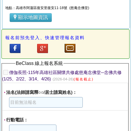
地點：高雄市阿蓮區復安里復安11-18號 (慈庵念佛堂)
顯示地圖資訊
報名前預先登入、快速管理報名資料
BeClass 線上報名系統
僧伽長照-115年高雄社區關懷共修處慈庵念佛堂─念佛共修
(1/25、2/22、3/14、4/26)
(2026-04-26)
(報名截止)
法名(法師請寫釋○○/居士請寫姓名)：
*
行動電話：
*