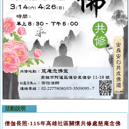
活動說明
僧伽長照-115年高雄社區關懷共修處慈庵念佛