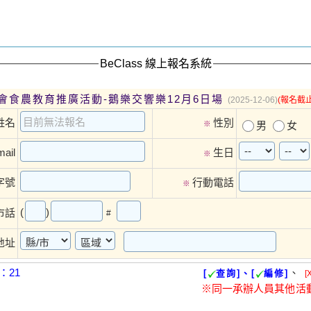
BeClass 線上報名系統
會食農教育推廣活動-鵝樂交響樂12月6日場
(2025-12-06)
(報名截止
姓名
性別
※
男
女
ail
生日
※
字號
行動電話
※
(
)
市話
#
地址
：21
、
[
查詢]、[
編修]
[
※同一承辦人員其他活