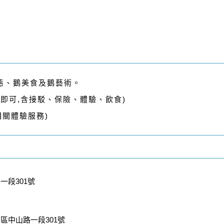
態、鵝美食及鵝藝術。
費即可,含接駁、保險、體驗、飲食)
相關體驗服務)
一段301號
區中山路一段301號