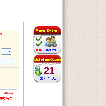
)
21
X不可取消]
動報名表