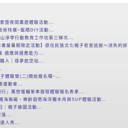
探索暨夜間農遊體驗活動...
藝術特展~藍晒DIY活動...
里山淨零行動教育工作坊第三梯次...
書屋暑期限定活動】原住民族文化親子密室逃脫～消失的排灣
講座 適應與適應能力...
小職人｜尋夢航空站...
.
子體驗營(二)開始報名囉~...
運動會...
行』萬巒電輔單車遊程體驗報名表單...
度親海無礙、樂齡弱勢海洋獨木舟與SUP體驗活動...
日｜親子繪圖活動...
...
達人秀...