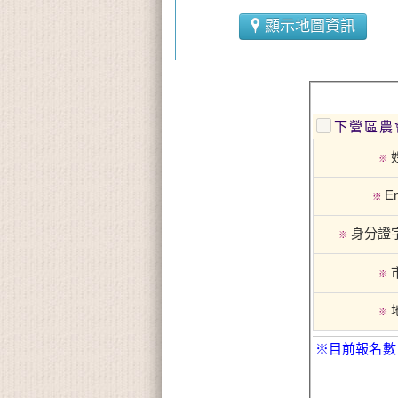
顯示地圖資訊
下營區農
※
Em
※
身分證
※
※
※
※目前報名數