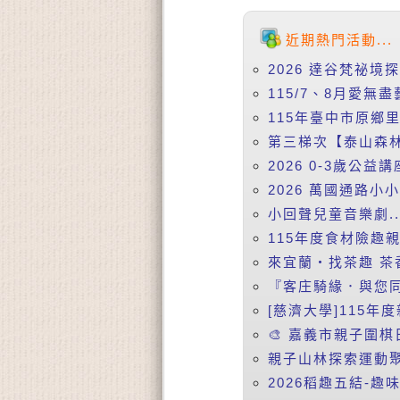
近期熱門活動...
2026 達谷梵祕境
115/7、8月愛無盡
115年臺中市原鄉
第三梯次【泰山森林
2026 0-3歲公益
2026 萬國通路小
小回聲兒童音樂劇..
115年度食材險趣親
來宜蘭‧找茶趣 茶香
『客庄騎緣．與您同
[慈濟大學]115年
🎨 嘉義市親子圍棋
親子山林探索運動聚落
2026稻趣五結-趣味