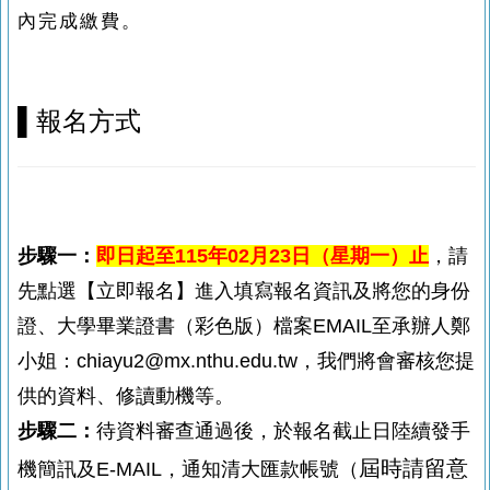
內完成繳費。
▌
報名方式
步驟一：
即日起至115年02月23日（星期一
）止
，請
先點選【立即報名】進入填寫報名資訊及將您的身份
證、大學畢業證書（彩色版）檔案EMAIL至承辦人鄭
小姐：chiayu2@mx.nthu.edu.tw，我們將會審核您提
供的資料、修讀動機等。
步驟二：
待資料審查通過後，於報名截止日陸續發手
屆時請留意
機簡訊及E-MAIL，通知清大匯款帳號（