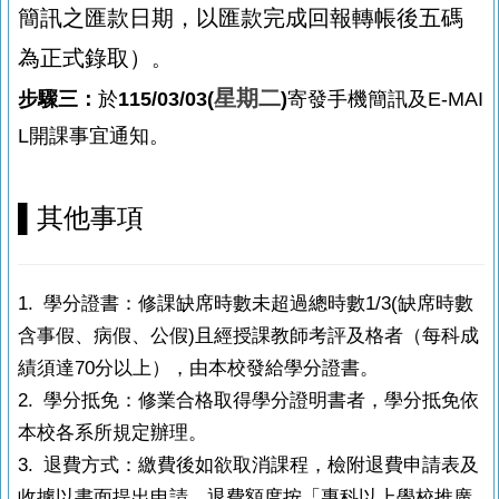
簡訊之匯款日期，以匯款完成回報轉帳後五碼
為正式錄取）
。
星期二
步驟三：
於
115/03/03(
)
寄發手機簡訊及E-MAI
L開課事宜通知。
▌
其他事項
1. 學分證書：修課缺席時數未超過總時數1/3(缺席時數
含事假、病假、公假)且經授課教師考評及格者（每科成
績須達70分以上），由本校發給學分證書。
2.
學分抵免：修業合格取得學分證明書者，學分抵免依
本校各系所規定辦理。
3. 退費方式：繳費後如欲取消課程，檢附退費申請表及
收據以書面提出申請。退費額度按「專科以上學校推廣