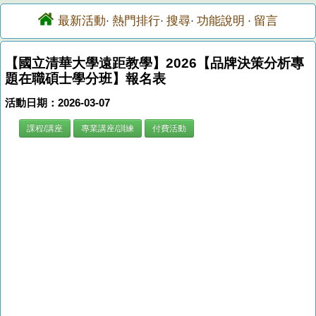
最新活動
熱門排行
搜尋
功能說明
留言
·
·
·
·
【國立清華大學遠距教學】2026【品牌決策分析專
題在職碩士學分班】報名表
活動日期：2026-03-07
課程/講座
專業講座/訓練
付費活動