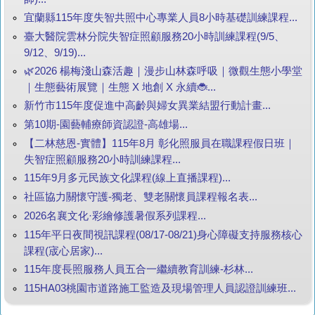
宜蘭縣115年度失智共照中心專業人員8小時基礎訓練課程...
臺大醫院雲林分院失智症照顧服務20小時訓練課程(9/5、
9/12、9/19)...
🌿2026 楊梅淺山森活趣｜漫步山林森呼吸｜微觀生態小學堂
｜生態藝術展覽｜生態 X 地創 X 永續🐞...
新竹市115年度促進中高齡與婦女異業結盟行動計畫...
第10期-園藝輔療師資認證-高雄場...
【二林慈恩-實體】115年8月 彰化照服員在職課程假日班｜
失智症照顧服務20小時訓練課程...
115年9月多元民族文化課程(線上直播課程)...
社區協力關懷守護-獨老、雙老關懷員課程報名表...
2026名襄文化·彩繪修護暑假系列課程...
115年平日夜間視訊課程(08/17-08/21)身心障礙支持服務核心
課程(宬心居家)...
115年度長照服務人員五合一繼續教育訓練-杉林...
115HA03桃園市道路施工監造及現場管理人員認證訓練班...