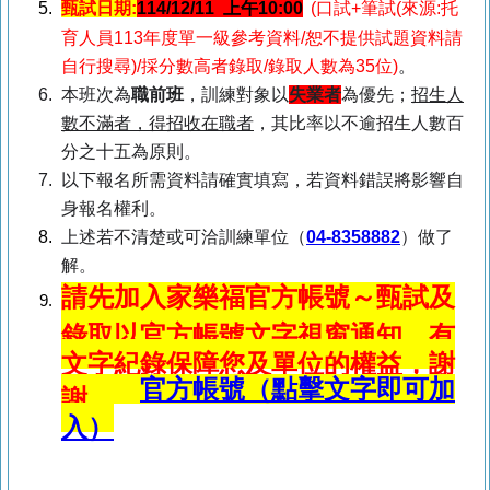
甄試日期
:
114/12/11 上午10:00
(口試+筆試(來源:托
育人員113年度單一級參考資料/恕不提供試題資料請
自行搜尋)/採分數高者錄取/錄取人數為35位)
。
本班次為
職前班
，訓練對象以
失業者
為優先；
招生人
數不滿者，得招收在職者
，其比率以不逾招生人數百
分之十五為原則。
以下報名所需資料請確實填寫，若資料錯誤將影響自
身報名權利。
上述若不清楚或可洽訓練單位（
04-8358882
）
做了
解。
請先加入家樂福官方帳號～甄試及
錄取以官方帳號文字視窗通知，有
文字紀錄保障您及單位的權益，謝
官方帳號（點擊文字即可加
謝。
入）