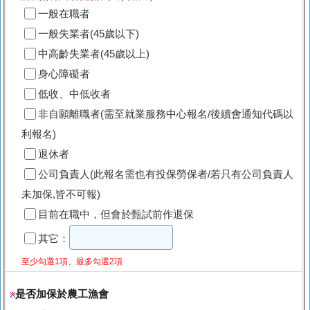
一般在職者
一般失業者(45歲以下)
中高齡失業者(45歲以上)
身心障礙者
低收、中低收者
非自願離職者(需至就業服務中心報名/後續會通知代碼以
利報名)
退休者
公司負責人(此報名需也有投保勞保者/若只有公司負責人
未加保,皆不可報)
目前在職中，但會於甄試前作退保
其它：
至少勾選1項、最多勾選2項
是否加保於農工漁會
※