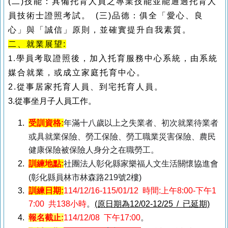
(
二)技能：具備托育人員之專業技能並能通過托育人
員技術士證照考試。 (三)品德：俱全「愛心、良
心」與「誠信」原則，並確實提升自我素質。
二、就業展望:
學員考取證照後，加入托育服務中心系統，由系統
1.
媒合就業，或成立家庭托育中心。
2.
從事居家托育人員、到宅托育人員。
3.
從事坐月子人員工作。
受訓資格
:
年滿十八歲以上之失業者、初次就業待業者
或具就業保險、勞工保險、勞工職業災害保險、農民
健康保險被保險人身分之在職勞工。
訓練地點
:
社團法人彰化縣家樂福人文生活關懷協進會
(彰化縣員林市林森路219號2樓)
訓練日期
:
114/12/16-115/01/12 時間:上午8:00-下午1
7:00 共138小時
。
(原日期為12/02-12/25 / 已延期)
報名截止:
114/12/08 下午17:00
。