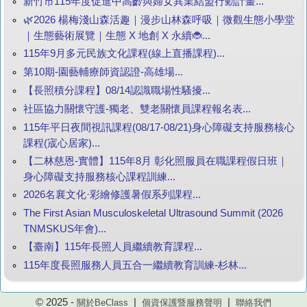
新竹市115年度促進中高齡與婦女異業結盟行動計畫...
🌿2026 楊梅淺山森活趣｜漫步山林森呼吸｜微觀生態小學堂
｜生態藝術展覽｜生態 X 地創 X 永續🐞...
115年9月多元民族文化課程(線上直播課程)...
第10期-園藝輔療師資認證-高雄場...
【長照積分課程】08/14認識職場性騷擾...
社區協力關懷守護-獨老、雙老關懷員課程報名表...
115年平日夜間視訊課程(08/17-08/21)身心障礙支持服務核心
課程(宬心居家)...
【二林慈恩-實體】115年8月 彰化照服員在職課程假日班｜
身心障礙支持服務核心課程訓練...
2026名襄文化·彩繪修護暑假系列課程...
The First Asian Musculoskeletal Ultrasound Summit (2026
TNMSKUS年會)...
【臺南】115年長照人員繼續教育課程...
115年度長照服務人員五合一繼續教育訓練-杉林...
© 2025 -
|
|
關於BeClass
個資保護暨服務聲明
聯絡我們