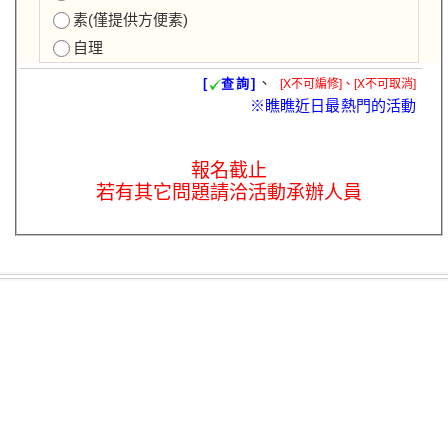
素(僅提供方便素)
自理
、
[
查詢]
[X不可編修]、[X不可取消]
※瞧瞧近日最熱門的活動
報名截止
若有其它問題請洽活動承辦人員