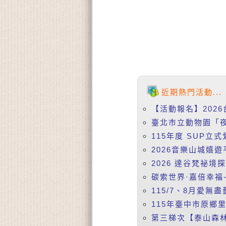
近期熱門活動...
【活動報名】2026
臺北市立動物園「夜
115年度 SUP立式
2026音樂山城嬉遊
2026 達谷梵祕境
碳索世界·嘉倍幸福-
115/7、8月愛無盡
115年臺中市原鄉
第三梯次【泰山森林