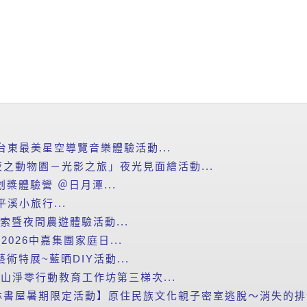
台東最美星空導覽音樂體驗活動...
之動物園－光影之旅」夜光見面繪活動...
划槳體驗營 ＠日月潭...
平溪小旅行...
探索暨夜間農遊體驗活動...
2026中嘉集團家庭日...
藝術特展~藍晒DIY活動...
里山淨零行動教育工作坊第三梯次...
書屋暑期限定活動】原住民族文化親子密室逃脫～消失的排灣