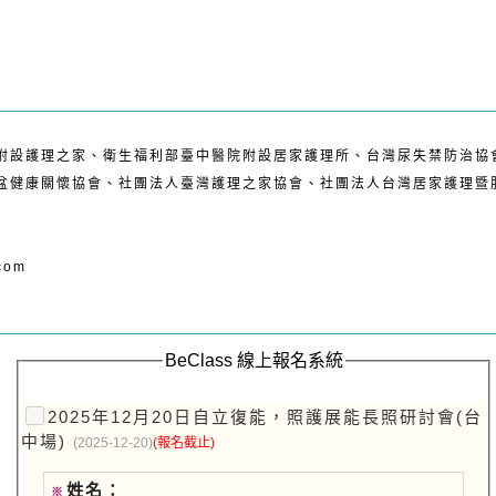
附設護理之家、衛生福利部臺中醫院附設居家護理所、台灣尿失禁防治協
盆健康關懷協會、社團法人臺灣護理之家協會、社團法人台灣居家護理暨
com
BeClass 線上報名系統
2025年12月20日自立復能，照護展能長照研討會(台
中場)
(2025-12-20)
(報名截止)
姓名：
※