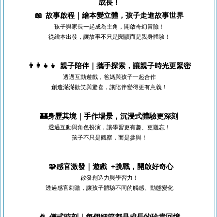
成長！
📖 故事啟程｜繪本變立體，孩子走進故事世界
孩子與家長一起成為主角，開啟奇幻冒險！
從繪本出發，讓故事不只是閱讀而是親身體驗！
👨‍👩‍👧‍👦 親子陪伴｜攜手探索，讓親子時光更緊密
透過互動遊戲，爸媽與孩子一起合作
創造滿滿歡笑與驚喜，讓陪伴變得更有意義！
🏰身歷其境｜手作場景，沉浸式體驗更深刻
透過互動與角色扮演，讓學習更有趣、更難忘！
孩子不只是觀察，而是參與！
🧩感官激發｜遊戲 +挑戰，開啟好奇心
啟發創造力與學習力！
透過感官刺激，讓孩子體驗不同的觸感、動態變化
🎉 儀式時刻｜每個細節都是成長的珍貴回憶