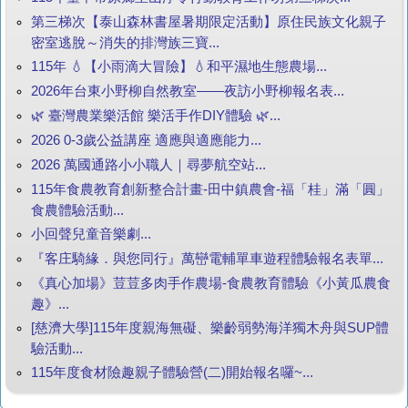
第三梯次【泰山森林書屋暑期限定活動】原住民族文化親子
密室逃脫～消失的排灣族三寶...
115年 💧【小雨滴大冒險】💧和平濕地生態農場...
2026年台東小野柳自然教室——夜訪小野柳報名表...
🌿 臺灣農業樂活館 樂活手作DIY體驗 🌿...
2026 0-3歲公益講座 適應與適應能力...
2026 萬國通路小小職人｜尋夢航空站...
115年食農教育創新整合計畫-田中鎮農會-福「桂」滿「圓」
食農體驗活動...
小回聲兒童音樂劇...
『客庄騎緣．與您同行』萬巒電輔單車遊程體驗報名表單...
《真心加場》荳荳多肉手作農場-食農教育體驗《小黃瓜農食
趣》...
[慈濟大學]115年度親海無礙、樂齡弱勢海洋獨木舟與SUP體
驗活動...
115年度食材險趣親子體驗營(二)開始報名囉~...