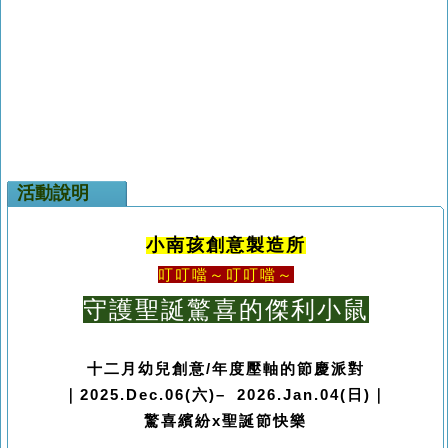
活動說明
小南孩
創意製造所
叮叮噹～叮叮噹～
守護聖誕驚喜的傑利小鼠
十二月幼兒創意/年度壓軸的節慶派對
｜2025.Dec.06(六)– 2026.Jan.04(日)｜
驚喜繽紛x聖誕節快樂