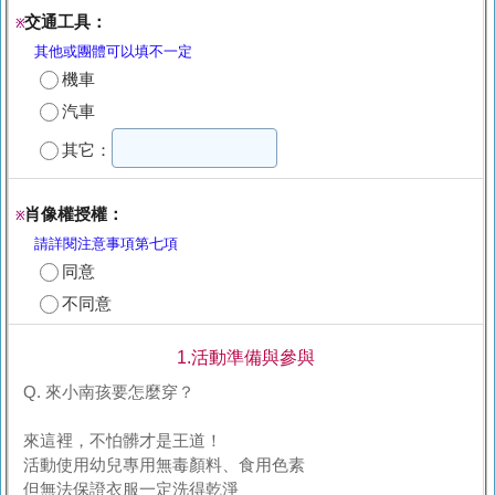
交通工具：
※
其他或團體可以填不一定
機車
汽車
其它：
肖像權授權：
※
請詳閱注意事項第七項
同意
不同意
1.活動準備與參與
Q. 來小南孩要怎麼穿？
來這裡，不怕髒才是王道！
活動使用幼兒專用無毒顏料、食用色素
但無法保證衣服一定洗得乾淨