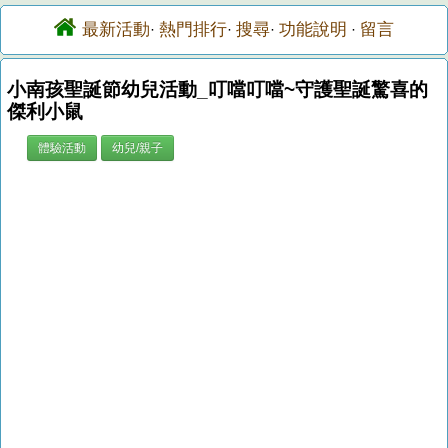
最新活動
熱門排行
搜尋
功能說明
留言
·
·
·
·
小南孩聖誕節幼兒活動_叮噹叮噹~守護聖誕驚喜的
傑利小鼠
體驗活動
幼兒/親子