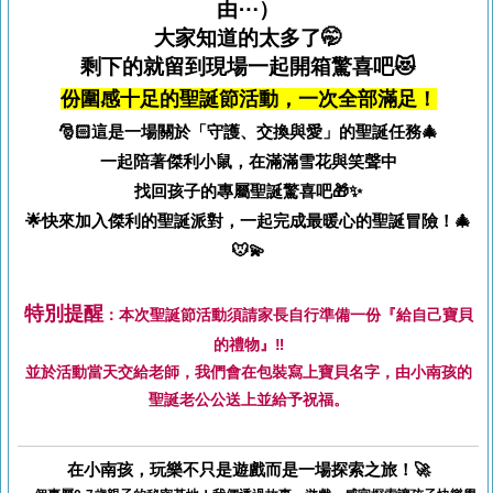
由⋯）
大家知道的太多了🤭
剩下的就留到現場一起開箱驚喜吧😻
份圍感十足的聖誕節活動，一次全部滿足！
🎅🏻
這是一場關於「守護、交換與愛」的聖誕任務🎄
一起陪著傑利小鼠，在滿滿雪花與笑聲中
找回孩子的專屬聖誕驚喜吧🎁✨
🌟快來加入傑利的聖誕派對，
一起完成最暖心的聖誕冒險！🎄
🐭💫
特別提醒
：本次聖誕節活動須請家長自行準備一份『給自己寶貝
的禮物』‼️
並於活動當天交給老師，我們會在包裝寫上寶貝名字，由小南孩的
聖誕老公公送上並給予祝福。
在小南孩，玩樂不只是遊戲
而是一場探索之旅！🚀