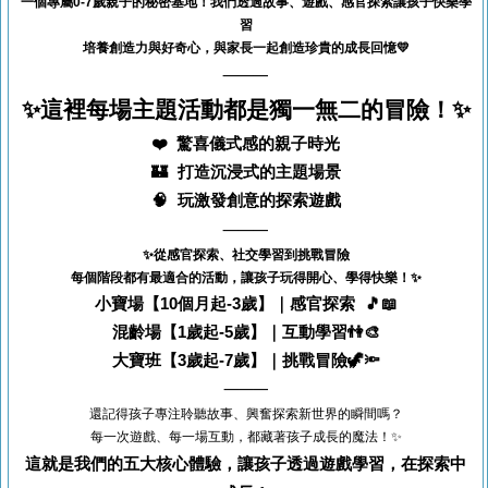
一個
專屬0-7歲親子的秘密基地
！
我們透過
故事、遊戲、感官探索
讓孩子快樂學
習
培養創造力與好奇心
，與家長一起
創造珍貴的成長回憶
💛
⸻
✨
這裡每場主題活動都是獨一無二的冒險！✨
❤️ 驚喜儀式感的親子時光
🏰 打造沉浸式的主題場景
🧠 玩激發創意的探索遊戲
⸻
✨從
感官探索、社交學習到挑戰冒險
每個階段都有最適合的活動，讓孩子玩得開心、學得快樂！✨
小寶場
【10個月起-3歲】
｜感官探索 🎵📖
混齡場【1歲起-5歲】｜互動學習👫🎨
大寶班
【3歲起-7歲】
｜挑戰冒險🦖🔦
⸻
還記得孩子專注聆聽故事、興奮探索新世界的瞬間嗎？
每一次遊戲、每一場互動，都藏著孩子成長的魔法！✨
這就是我們的五大核心體驗，讓孩子透過遊戲學習，在探索中