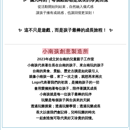
從活動開始到結束，自然融入儀式感
讓孩子擁有成就感，也讓回憶更深刻！
✨ 這不只是遊戲，而是孩子最棒的成長旅程！ ✨
小南孩
創意製造所
2023年成立於台南的兒童親子工作室
小南孩代表著生長在台南的孩子、來台南玩的孩子
台南的美食、景點、歷史古蹟是如此吸引人
就像小南孩一樣，來了一次之後，就想再來兩次
Logo代表著我們的初衷，是擁抱孩子的一切
會用愛擁抱著每位孩子，陪伴著讓其成長
小南孩就是每一位孩子最棒的玩伴
玩樂是每個孩子與生俱來的天賦
透過玩樂摸索；透過玩樂學習；透過玩樂成長
長大以後我們會記得，兒時玩樂的時光
一起創造無可取代美好又珍貴的回憶。