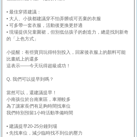
• 最佳穿搭建議：
• 大人、小孩都建議穿不怕弄髒或可丟棄的衣服
• 可多帶一套衣服，活動後更換更舒適
• 現場提供兒童圍裙，但別低估孩子的創造力，總是找到新奇
的「上色方式」
小提醒：有些寶貝玩得特別投入，回家後衣服上的顏料可能
比畫紙上的還多
這表示——今天玩得超級成功！
Q. 我們可以提早到嗎？
當然可以，還建議提早！
小南孩位於台南東區，車潮較多
為了讓家長們有足夠時間找車位
我們特別預留1小時活動準備時間
• 建議提早20-25分鐘到場
• 先找車位，減少臨時找不到位的壓力