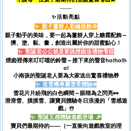
⸻
✨活動亮點
✨ 親子薑餅人彩繪裝飾🍪
親子動手的美味，要一起為薑餅人穿上糖霜配飾～
擠、塗、黏、畫，創造出屬於你的甜蜜點心！
✨ 聖誕老公公就是要跳煙囪送禮物🎅🏻
煙囪裡傳來叮叮噹的鈴聲～接下來的聲音ho!ho!h
o!
小南孩的聖誕老人要為大家送出驚喜禮物🎁
✨ 造雪機專屬雪景體驗❄️
雪花片片紛飛的白色瞬間～眼睛為之閃亮👀
滑滑雪、摸摸雪、讓寶貝體驗冬日浪漫的「雪感遊
戲」☃️
✨ 聖誕五感體驗遊戲登場 🎉
寶貝們最期待的——（一直衝向遊戲教室的理