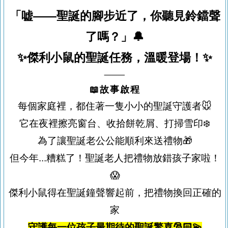
「嘘——聖誕的腳步近了，你聽見鈴鐺聲
了嗎？」🔔
✨傑利小鼠的聖誕任務，溫暖登場！✨
⸻
📖故事啟程
每個家庭裡，都住著一隻小小的聖誕守護者🐭
它在夜裡擦亮窗台、收拾餅乾屑、打掃雪印❄️
為了讓聖誕老公公能順利來送禮物🎁
但今年...糟糕了！聖誕老人把禮物放錯孩子家啦！
😱
傑利小鼠得在聖誕鐘聲響起前，把禮物換回正確的
家
守護每一位孩子最期待的聖誕驚喜🎅🏻💫