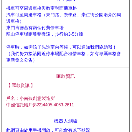
機車可至周邊車格與教室對面機車格
汽車可至周邊車格（東門路、崇學路、崇仁街公園兩旁的周
邊車格）
東門肯德基有兩個付費停車場
龍山停車場距離稍微遠，步行約3-5分鐘
停車時，如需孩子先進室內等候，可以通知我們協助哦！
（我們努力接洽附近停車場配合租借車格，如有專屬車格會
更新發文公告）
匯款資訊
【 匯款資訊 】
戶名：小南孩創意製造所
中國信託帳戶(822)4405-4063-2611
機器人測驗
此網頁由於用手機開啟，可能會有以下狀況