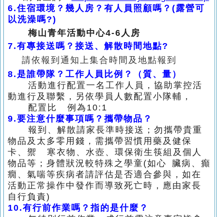
6.
住宿環境？幾人房？有人員照顧嗎？(露營可
以洗澡嗎?)
梅山青年活動中心4-6人房
7.
有專接送嗎？接送、解散時間地點?
請依報到通知上集合時間及地點報到
8.
是誰帶隊？工作人員比例？（質、量）
活動進行配置一名工作人員，協助掌控活
動進行及聯繫，
另依學員人數配置小隊輔，
配置比 例為10:1
9.
要注意什麼事項嗎？攜帶物品？
報到、解散請家長準時接送；勿攜帶貴重
物品及太多零用錢，需攜帶習慣用藥及健保
卡、
禦 寒衣物、
水壺、環保衛生筷組及個人
物品等；身體狀況較特殊之學童(如心
臟病、癲
癇、氣喘等疾病者請評估
是否適合參與，如在
活動正常操作中發作而導致死亡時，
應由家長
自行負
責)
10.
有行前作業嗎？指的是什麼？