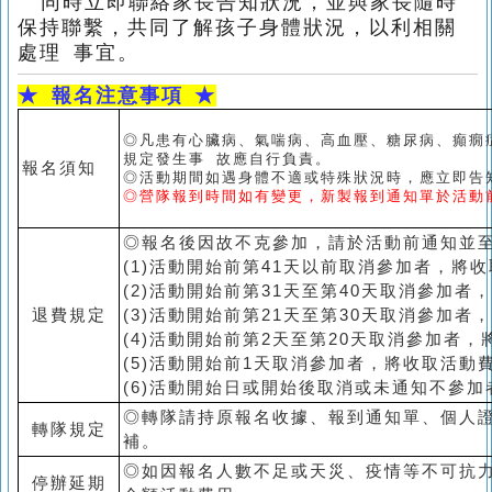
同時立即聯絡家長告知狀況，並與家長隨時
保持聯繫，共同了解孩子身體狀況，以利相關
處理 事宜。
★
報名注意事項 ★
◎凡患有心臟病、氣喘病、高血壓、糖尿病、癲癇
規定發生事 故應自行負責。
報名須知
◎活動期間如遇身體不適或特殊狀況時，應立即告
◎營隊報到時間如有變更，新製報到通知單於活動
◎報名後因故不克參加，請於活動前通知並
(1)活動開始前第41天以前取消參加者，將
(2)活動開始前第31天至第40天取消參加者
退費規定
(3)活動開始前第21天至第30天取消參加者
(4)活動開始前第2天至第20天取消參加者
(5)活動開始前1天取消參加者，將收取活動
(6)活動開始日或開始後取消或未通知不參
◎轉隊請持原報名收據、報到通知單、個人
轉隊規定
補。
◎如因報名人數不足或天災、疫情等不可抗
停辦延期