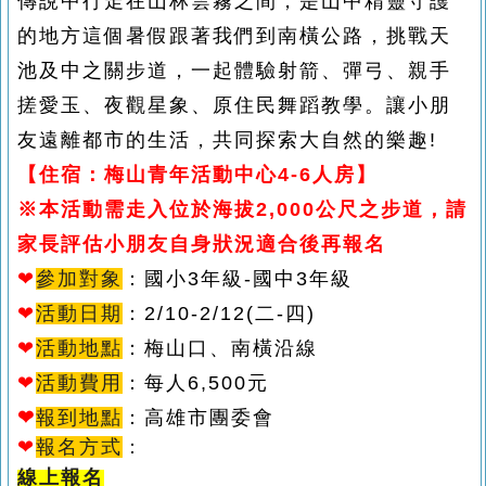
傳說中行走在山林雲霧之間，是山中精靈守護
的地方這個暑假跟著我們到南橫公路，挑戰天
池及中之關步道，一起體驗射箭、彈弓、親手
搓愛玉、夜觀星象、原住民舞蹈教學。讓小朋
友遠離都市的生活，共同探索大自然的樂趣!
【住宿：梅山青年活動中心4-6人房】
※本活動需走入位於海拔2,000公尺之步道，請
家長評估小朋友自身狀況適合後再報名
❤
參加對象
：國小3年級-國中3年級
❤
活動日期
：
2/10-2/12(二-四)
❤
活動地點
：梅山口、南橫沿線
❤
活動費用
：每人6,500元
❤
報到地點
：
高雄市團委會
❤
報名方式
：
線上報名