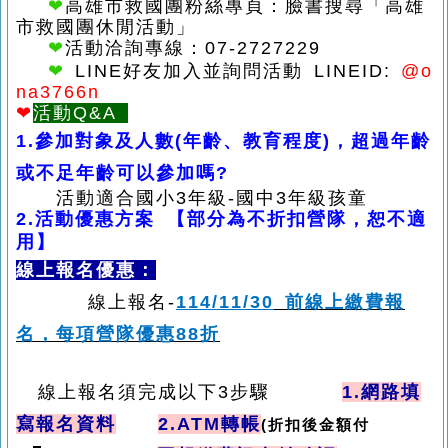
❤
高雄市救國團粉絲專頁：臉書搜尋「高雄
市救國團休閒活動」
❤
活動洽詢專線：07-2727229
❤
LINE
好友加入並詢問活動 LINEID:
@o
na3766n
❤
活動Q&A
1.參加對象及人數(年齡、教育程度)，超過年齡
或不足年齡可以參加嗎?
活動適合國小3年
級-國中3年級孩童
2.
活動優惠方案
【部分為不折扣營隊，恕不適
用】
線上報名優惠：
線上報名
-
114/11/30
前線上繳費報
名，每項營隊優惠
88
折
線上報名須完成以下
3
步驟
1.
網路填
寫報名資料
2.ATM
轉帳
(
折扣後金額付