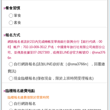
餐食習慣
※
葷食
素食
報名方式
※
網路報名者請於2日內完成轉帳至華南銀行新興分行【銀行代碼：00
8】 帳戶：702-10-009-3512 戶名：中國青年旅行社有限公司南部分公
司。並傳真收據至07-2827300，或傳至LINE@官方帳號ID：@ona376
6n
自行網路報名(請加LINE@好友［@ona3766n］，回覆繳
費訊)
現金臨櫃報名(僅收現金，限於上班時間受理報名)
臨櫃報名繳費地點
※
臨櫃報名繳費僅限於營業時間
自行網路報名