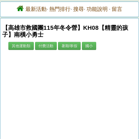
最新活動
熱門排行
搜尋
功能說明
留言
·
·
·
·
【高雄市救國團115年冬令營】KH08【精靈的孩
子】南橫小勇士
其他運動類
付費活動
暑期/寒假
國小