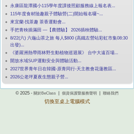
永康區龍潭國小115學年度課後照顧服務線上報名表...
115年度食材險趣親子體驗營(二)開始報名囉~...
來宜蘭‧找茶趣 茶香運動會...
手把青秧插滿田 —【農體驗】 2026插秧體驗...
8/22(六) 六龜山茶之旅 每人$800 (高鐵左營站彩虹市集08:30
出發)...
《婆羅洲熱帶雨林野生動植物巡迴展》 台中大遠百場...
開放水域SUP運動安全與體驗活動...
2027世界青年日在韓國-原青同行-天主教會花蓮教區...
2026公老坪夏夜生態親子營...
© 2025 -
|
|
關於BeClass
個資保護暨服務聲明
聯絡我們
切換至桌上電腦模式