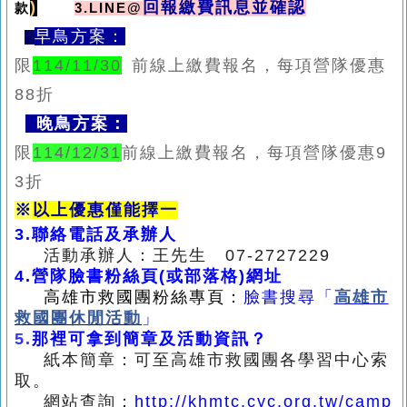
)
回報繳費訊息並確認
款
3.LINE@
早鳥方案：
限
114/11/30
前線上繳費報名，每項營隊優惠
88
折
晚鳥方案：
限
114/12/31
前線上繳費報名，每項營隊優惠
9
3
折
※
以上優惠僅能擇一
3.
聯絡電話及承辦人
活動承辦人：王先生 07-2727229
4.
營隊臉書粉絲頁(或部落格)網址
高雄市救國團粉絲專頁：
臉書搜尋
「
高雄市
救國團休閒活動
」
5
.
那裡可拿到簡章及活動資訊？
紙本簡章：可至高雄市救國團各學習中心索
取。
網站查詢：
http://khmtc.cyc.org.tw/camp