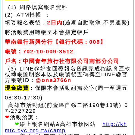
(1) 網路填寫報名資料
(2) ATM
轉帳 ：
填妥報名表後，
2日內
(逾期自動取消,不另連繫)
將活動費用轉帳至本會指定帳戶
華南銀行新興分行【銀行代碼：008】
帳號：702-10-009-3512
戶名：中國青年旅行社有限公司南部分公司
(3) LINE@
好友回覆報名資訊完成確認將匯款
或轉帳證明影本以及帳號後五碼傳至LINE@官
方帳號ID：
@ona3766n
現金繳費
：僅限本會活動組辧公室(周一至週五
08:30-17:30)
高雄市活動組(前金區自強二路190巷13號) 0
7-2727229
❤
活動洽詢：
❤
線上報名網站&高雄市救國站
http://kh
mtc.cyc.org.tw/camp