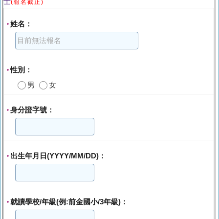
士
(報名截止)
姓名：
*
性別：
*
男
女
身分證字號：
*
出生年月日(YYYY/MM/DD)：
*
就讀學校/年級(例:前金國小/3年級)：
*