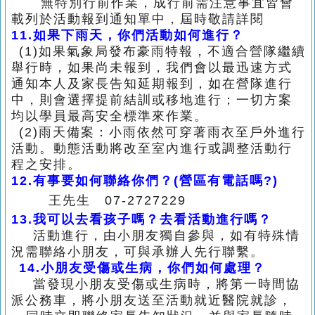
無特別行前作業，成行前需注意事宜皆會
載列於活動報到通知單中，屆時敬請詳閱
11.
如果下雨天，你們活動如何進行？
(1)
如果氣象局發布豪雨特報，不適合營隊繼續
舉行時，如果尚未報到，我們會以最迅
速方式
通知本人及
家長告知延期報到，如在營隊進行
中，則會選擇提前結訓或移地
進行；一切方案
均以學員最高安全標準
來作業。
(2)
雨天備案：小雨依然可穿著雨衣至戶外進行
活動。動態活動將改至室內進行或調整
活動行
程之安排。
12.
有事要如何聯絡你們？(營區有電話嗎?)
王先生 07-2727229
13.
我可以去看孩子嗎？去看活動進行嗎？
活動進行，由小朋友獨自參與，如有特殊情
況需聯絡小朋友，可與承辦人先行聯繫。
14.
小朋友受傷或生病，你們如何處理？
當發現小朋友受傷或生病時，將第一時間協
派公務車，將小朋友送至活動就近醫院就診，