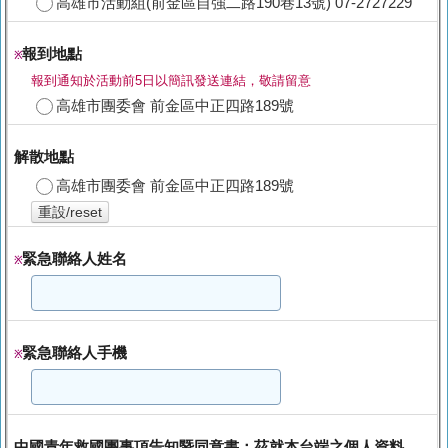
高雄市活動組(前金區自強二路190巷13號) 07-2727229
報到地點
※
報到通知於活動前5日以簡訊發送連結，敬請留意
高雄市團委會 前金區中正四路189號
解散地點
高雄市團委會 前金區中正四路189號
重設/reset
緊急聯絡人姓名
※
緊急聯絡人手機
※
中國青年救國團事項告知暨同意書：茲就本台端之個人資料，