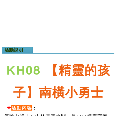
活動說明
KH08
【精靈的孩
子
】
南橫小勇士
❤
活動內容
：