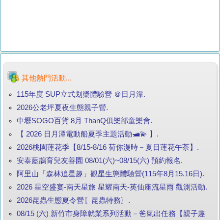
其他熱門活動...
115年度 SUP立式划槳體驗營 ＠日月潭.
2026公老坪夏夜生態親子營.
中壢SOGO百貨 8月 ThanQ俱樂部童樂會.
【 2026 日月潭電動船夏季主題活動🛥️💫 】.
2026桃園蓮花季【8/15-8/16 荷你漫時－夏日蓮花午茶】.
安泰藍鵲育兒友善園 08/01(六)~08/15(六) 預約報名.
阿里山「森林追星趣」觀星生態體驗營(115年8月15.16日).
2026 星空盛宴-南天星旅 星耀南天-英仙座流星雨 觀測活動.
2026昆蟲生態夏令營〖昆蟲特務〗.
08/15 (六) 新竹市身障就業系列活動－爸氣出任務【親子趣