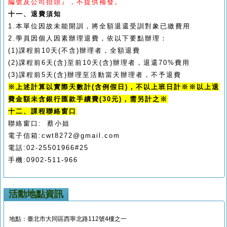
編號及公司抬頭』，不提供補發。
十一、退費須知
1.
本單位因故未能開訓，將全額退還受訓對象已繳費用
2.
學員因個人因素辦理退費，依以下要點辦理：
(1)
課程前
10
天
(
不含
)
辦理者，全額退費
(2)
課程前
6
天
(
含
)
至前
10
天
(
含
)
辦理者，退還
70%
費用
(3)
課程前
5
天
(
含
)
辦理至活動當天辦理者，不予退費
※
上述計算以實際天數計
(
含例假日
)
，不以上班日計
※
※
以上退
費金額未含銀行匯款手續費
(30
元
)
，需另計之
※
十二、課程聯絡窗口
聯絡窗口
: 蔡
小姐
電子信箱
:cwt8272@gmail.com
電話
:02-25501966#25
手機:
0902-511-966
活動地點資訊
地點：臺北市大同區西寧北路112號4樓之一