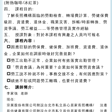
(附熱咖啡/冰紅茶)
四、
課程目的:
了解長照機構面臨的勞動檢查、轉場費計算、勞健保費
級距、資遣費、退休金、職業災害、拆帳/時薪轉換、勞
資爭議、勞工權益……等勞務管理及實作經驗
五、 授課對象：對於本課程有興趣之人員均可報名
六、 課程內容：
💥
因應巨額的勞保費、健保費、加班費、資遣費、退休
金，企業如何在調薪時做好完善規劃？
💥
勞工出勤不正常，企業如何有效落實出勤管理？
💥
「勞資會議」為何重要？企業如何落實勞資會議？
💥
勞工說不幹就不幹，事務交接不全，有何因應對策？
💥
績效不彰或問題勞工離職，也要付資遣費？
七、
講師簡介
:
李家強 老師
現任:
宗展股份有限公司附設台北市私立辰心居家長照機構/ 法遵
辰信健康有限公司附設台北市私立辰信居家長照機構/ 法遵