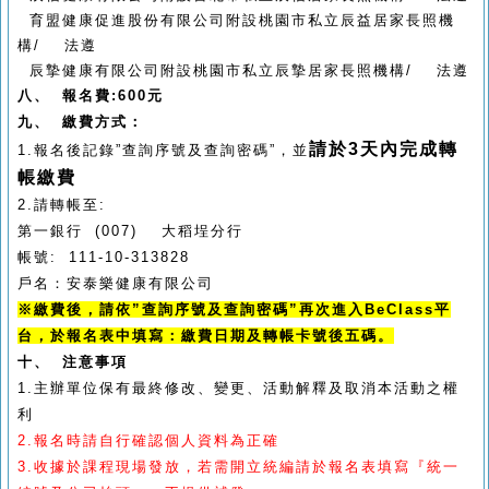
育盟健康促進股份有限公司附設桃園市私立辰益居家長照機
構/ 法遵
辰摯健康有限公司附設桃園市私立辰摯居家長照機構/ 法遵
八、 報名費
:600
元
九、 繳費方式：
請於
3
天內完成轉
1.
報名後記錄”查詢序號及查詢密碼”，並
帳繳費
2.
請轉帳至:
第一銀行 (007) 大稻埕分行
帳號: 111-10-313828
戶名：安泰樂健康有限公司
※
繳費後
，請依
”
查詢序號及查詢密碼
”
再次進入
BeClass
平
台，於報名表中填寫：繳費日期及轉帳卡號後五碼。
十、 注意事項
1.
主辦單位保有最終修改、變更、活動解釋及取消本活動之權
利
2.
報名時請自行確認個人資料為正確
3.
收據於課程現場發放，若需開立統編請於報名表填寫『統一