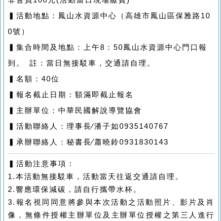
▍活動地點：鳳山水資源中心（高雄市鳳山區保雅路10
0號）
▍集合時間及地點：上午8：50鳳山水資源中心門口報
到。 註：當日無接駁車，交通請自理。
▍名額：40位
▍報名截止日期：額滿即截止報名
▍主辦單位：中華民國解說導覽協會
▍活動聯絡人：理事長∕潘子如0935140767
▍承辦聯絡人：秘書長∕蕭曉鈴0931830143
▍活動注意事項：
1.
本活動無接駁車，活動當天往返交通請自理。
2.
響應環保減碳，請自行攜帶水杯。
3.
報名視同同意將參與本次活動之活動照片、影片及肖
像，無條件授權主辦單位及主辦單位授權之第三人進行