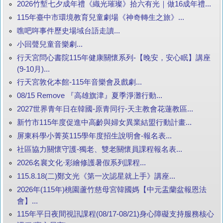
2026竹塹七夕成年禮《織光璀璨》拾六有光｜做16成年禮...
115年臺中市環境教育兒童劇場《神奇轉生之旅》...
噍吧哖事件歷史場域台語走讀...
小回聲兒童音樂劇...
行天宮問心書院115年健康關懷系列-【晚安，安心眠】講座
(9-10月)...
行天宮敦化本館-115年音樂會及戲劇...
08/15 Remove 『高雄旗津』夏季淨灘行動...
2027世界青年日在韓國-原青同行-天主教會花蓮教區...
新竹市115年度促進中高齡與婦女異業結盟行動計畫...
屏東科學小菁英115學年度招生說明會-報名表...
社區協力關懷守護-獨老、雙老關懷員課程報名表...
2026名襄文化·彩繪修護暑假系列課程...
115.8.18(二)鄭文光《第一次認星就上手》講座...
2026年(115年)桃園蘆竹慈母宮韓國媽【中元盂蘭盆報恩法
會】...
115年平日夜間視訊課程(08/17-08/21)身心障礙支持服務核心