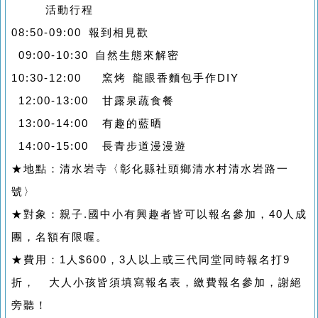
活動行程
08:50-09:00 報到相見歡
09:00-10:30 自然生態來解密
10:30-12:00 窯烤 龍眼香麵包手作DIY
12:00-13:00 甘露泉蔬食餐
13:00-14:00 有趣的藍晒
14:00-15:00 長青步道漫漫遊
★地點：清水岩寺〈彰化縣社頭鄉清水村清水岩路一
號〉
★對象：親子.國中小有興趣者皆可以報名參加，40人成
團，名額有限喔。
★費用：1人$600，3人以上或三代同堂同時報名打9
折， 大人小孩皆須填寫報名表，繳費報名參加，謝絕
旁聽！