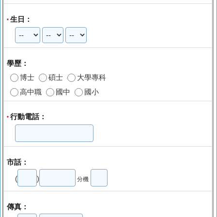
生日：
*
學歷：
博士
碩士
大學專科
高中職
國中
國小
行動電話：
*
市話：
(
)
分機
傳真：