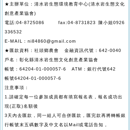
★主辦單位：清水岩生態環境教育中心(清水岩生態文化
創意產業協會)
電話:04-8725086 fax:04-8731823 陳小姐0926
336532
E-MAIL：ni84860@gmail.com
★匯款資料：社頭鄉農會 金融資訊代號：642-0040
戶名：彰化縣清水岩生態文化創意產業協會
帳號：64204-01-000057-6 ATM：銀行代號642
帳號64204-01-000057-6
注意事項：
1.請確定每一位參加成員都有填寫報名表，報名成功出
現(正取)名額後
3天內去匯款，同一組人可合併匯款，匯完款再將轉帳銀
行帳號末五碼數字及中文名以Mail或電話告知，