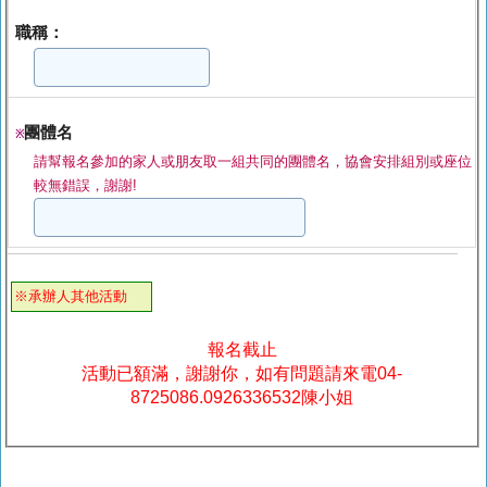
職稱：
團體名
※
請幫報名參加的家人或朋友取一組共同的團體名，協會安排組別或座位
較無錯誤，謝謝!
※承辦人其他活動
報名截止
活動已額滿，謝謝你，如有問題請來電04-
8725086.0926336532陳小姐