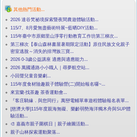
其他熱門活動...
2026 達谷梵祕境探索暨夜間農遊體驗活動...
115/7、8月愛無盡藝術特展~藍晒DIY活動...
115年臺中市原鄉里山淨零行動教育工作坊第三梯次...
第三梯次【泰山森林書屋暑期限定活動】原住民族文化親子
密室逃脫～消失的排灣族三寶...
2026 0-3歲公益講座 適應與適應能力...
2026 萬國通路小小職人｜尋夢航空站...
小回聲兒童音樂劇...
115年度食材險趣親子體驗營(二)開始報名囉~...
來宜蘭‧找茶趣 茶香運動會...
『客庄騎緣．與您同行』萬巒電輔單車遊程體驗報名表單...
[慈濟大學]115年度親海無礙、樂齡弱勢海洋獨木舟與SUP體
驗活動...
🎨 嘉義市親子圍棋日｜親子繪圖活動...
親子山林探索運動聚落...