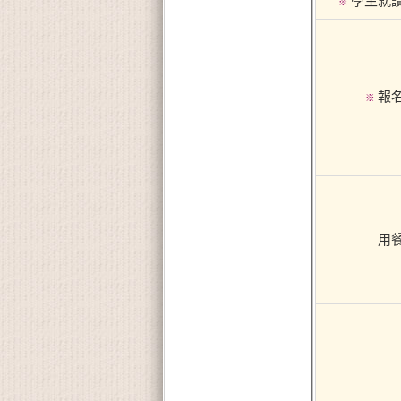
學生就
※
報
※
用