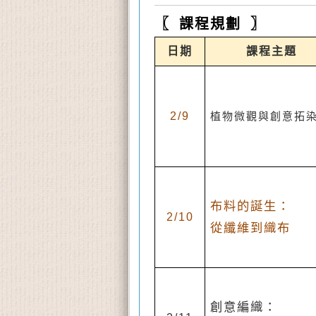
〖 課程規劃 〗
日期
課程主題
2/9
植物微觀與創意拓
布料的誕生：
2/10
從纖維到織布
創意編織：