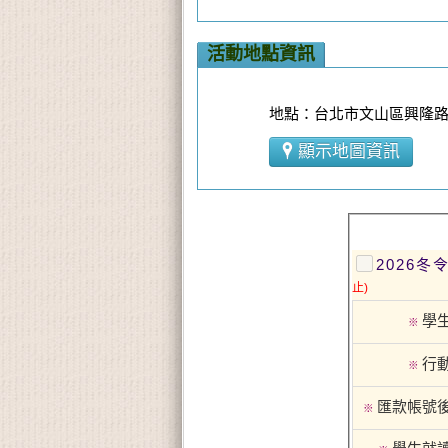
活動地點資訊
地點：台北市文山區興隆路一
顯示地圖資訊
2026
止)
學
※
行
※
匯款帳號
※