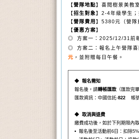
【
營隊地點
】喜閱樹景美教室
【
招生對象
】2-4年級學生；
【
營隊費用
】5380元（營
【
優惠方案
】
◎ 方案一：2025/12/31
◎ 方案二：
報名上午營隊喜
元
，並附贈每日午餐。
◆
報名需知
報名後，請
轉帳匯款
（匯款完畢請
匯款資訊：中國信託-
822
帳號
◆
取消與退費
繳費成功後，如於下列期限內
▪ 報名後至活動前6日：扣除5