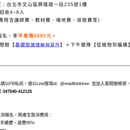
：台北市文山區興隆路一段235號1樓
招收4~8人
隊費用含講師費、教材費、場地費、保險費等）
前報名，享
早鳥價4880元
。
閱樹【
基礎
閱讀理解與寫作
】＋下午營隊【從植物到編織
以FB私訊，或以Line搜尋id: @readthinktree 並加入喜閱
-
347540-412125
取消報名，將產生取消費用：
%手續費，退費95%