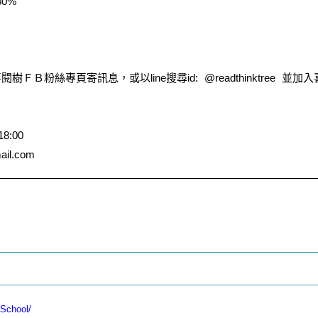
0%
ＦＢ粉絲專頁寄訊息，或以line搜尋id: @readthinktree 
8:00
il.com
tSchool/