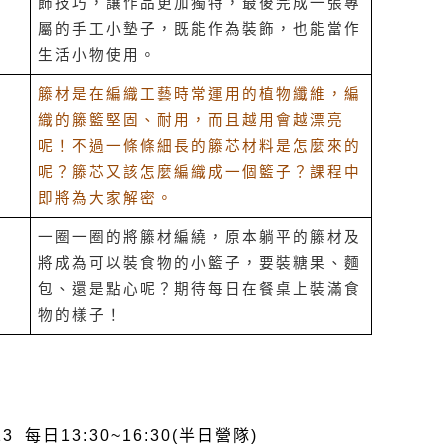
飾技巧，讓作品更加獨特，最後完成一張專
巧
屬的手工小墊子，既能作為裝飾，也能當作
生活小物使用。
籐材是在編織工藝時常運用的植物纖維，編
織的籐籃堅固、耐用，而且越用會越漂亮
呢！不過一條條細長的籐芯材料是怎麼來的
呢？籐芯又該怎麼編織成一個籃子？課程中
即將為大家解密。
一圈一圈的將籐材編繞，原本躺平的籐材及
將成為可以裝食物的小籃子，要裝糖果、麵
包、還是點心呢？期待每日在餐桌上裝滿食
物的樣子！
/13 每日13:30~16:30(半日營隊)