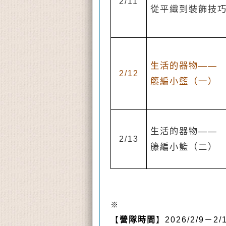
2/11
從平織到裝飾技
生活的器物——
2/12
籐編小籃（一）
生活的器物——
2/13
籐編小籃（二）
※
【
營隊時間
】
2026/2/9－2