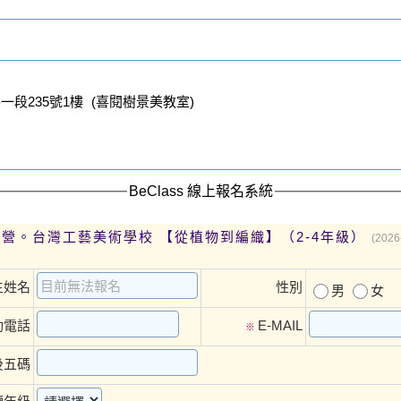
段235號1樓 (喜閱樹景美教室)
BeClass 線上報名系統
冬令營。台灣工藝美術學校 【從植物到編織】（2-4年級）
(2026
生姓名
性別
男
女
動電話
E-MAIL
※
後五碼