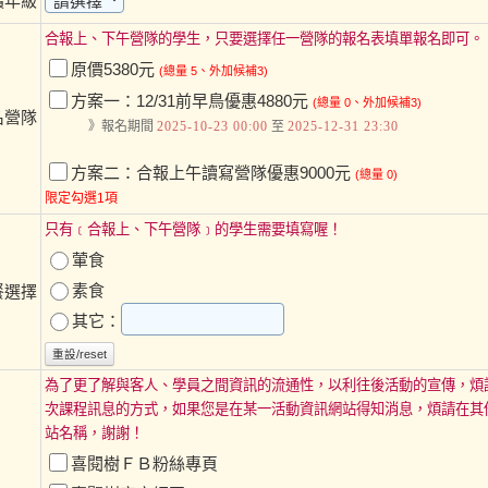
讀年級
合報上、下午營隊的學生，只要選擇任一營隊的報名表填單報名即可。
原價5380元
(總量 5、外加候補3)
方案一：12/31前早鳥優惠4880元
(總量 0、外加候補3)
名營隊
》報名期間
2025-10-23 00:00
至
2025-12-31 23:30
方案二：合報上午讀寫營隊優惠9000元
(總量 0)
限定勾選1項
只有﹝合報上、下午營隊﹞的學生需要填寫喔！
葷食
素食
餐選擇
其它：
重設/reset
為了更了解與客人、學員之間資訊的流通性，以利往後活動的宣傳，煩
次課程訊息的方式，如果您是在某一活動資訊網站得知消息，煩請在其
站名稱，謝謝！
喜閱樹ＦＢ粉絲專頁