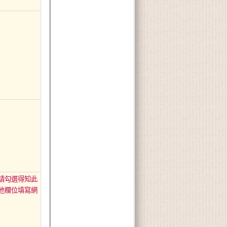
請勾選得知此
他欄位填寫網